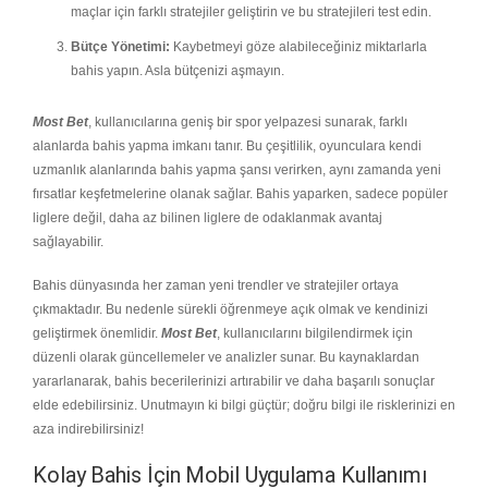
maçlar için farklı stratejiler geliştirin ve bu stratejileri test edin.
Bütçe Yönetimi:
Kaybetmeyi göze alabileceğiniz miktarlarla
bahis yapın. Asla bütçenizi aşmayın.
Most Bet
, kullanıcılarına geniş bir spor yelpazesi sunarak, farklı
alanlarda bahis yapma imkanı tanır. Bu çeşitlilik, oyunculara kendi
uzmanlık alanlarında bahis yapma şansı verirken, aynı zamanda yeni
fırsatlar keşfetmelerine olanak sağlar. Bahis yaparken, sadece popüler
liglere değil, daha az bilinen liglere de odaklanmak avantaj
sağlayabilir.
Bahis dünyasında her zaman yeni trendler ve stratejiler ortaya
çıkmaktadır. Bu nedenle sürekli öğrenmeye açık olmak ve kendinizi
geliştirmek önemlidir.
Most Bet
, kullanıcılarını bilgilendirmek için
düzenli olarak güncellemeler ve analizler sunar. Bu kaynaklardan
yararlanarak, bahis becerilerinizi artırabilir ve daha başarılı sonuçlar
elde edebilirsiniz. Unutmayın ki bilgi güçtür; doğru bilgi ile risklerinizi en
aza indirebilirsiniz!
Kolay Bahis İçin Mobil Uygulama Kullanımı