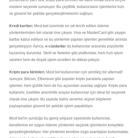
yöntemlerin yanı sıra, kripto para birimleri de dahil olmak üzere birçok
modern seçenek sunuluyor. Bu çeşitlilik, kullanıcıların işlemlerini hızlı
ve güvenli bir şekilde gerçekleştirmelerini sağlıyor.
Kredi kartları
, Most bet üzerinde en sık tercih edilen ödeme
yöntemlerinden biri olarak öne çıkıyor. Visa ve MasterCard gibi yaygın
kartlar kabul ediliyor ve bu yöntemle yapılan işlemler genellikle anında
gerçekleşiyor. Ayrıca,
e-cüzdanlar
da kullanıcılar arasında popülerlik
kazanmış durumda. Skrill ve Neteller gibi platformlar, hem hızlı işlem
süreleri hem de düşük işlem ücretleri ile dikkat çekiyor.
Kripto para birimleri
, Most bet kullanıcıları için yenilikçi bir alternatif
sunuyor. Bitcoin, Ethereum gibi popüler kripto paralarla yapılan
işlemler, hem gizlilik hem de hız açısından avantaj sağlıyor. Kripto para
kullanımı, özellikle anonimlik arayan kullanıcılar için ideal bir seçenek
olarak öne çıkıyor. Bu sayede bahis severler, kişisel bilgilerini
paylaşmadan güvenli bir şekilde işlem yapabiliyor.
Most bet’in sunduğu bu geniş yelpaze sayesinde kullanıcılar,
kendilerine en uygun ödeme yöntemini seçerek işlemlerini kolaylıkla
gerçekleştirebiliyor. Her yöntemin kendine özgü avantajları bulunmakta;