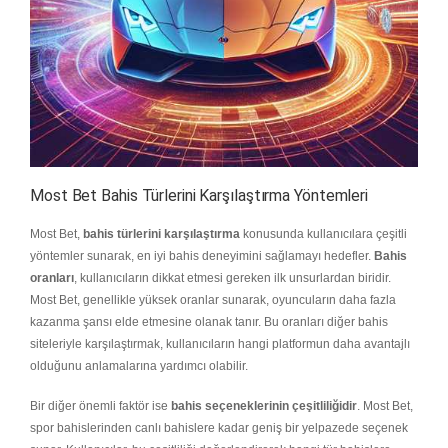
Most Bet Bahis Türlerini Karşılaştırma Yöntemleri
Most Bet,
bahis türlerini karşılaştırma
konusunda kullanıcılara çeşitli
yöntemler sunarak, en iyi bahis deneyimini sağlamayı hedefler.
Bahis
oranları
, kullanıcıların dikkat etmesi gereken ilk unsurlardan biridir.
Most Bet, genellikle yüksek oranlar sunarak, oyuncuların daha fazla
kazanma şansı elde etmesine olanak tanır. Bu oranları diğer bahis
siteleriyle karşılaştırmak, kullanıcıların hangi platformun daha avantajlı
olduğunu anlamalarına yardımcı olabilir.
Bir diğer önemli faktör ise
bahis seçeneklerinin çeşitliliğidir
. Most Bet,
spor bahislerinden canlı bahislere kadar geniş bir yelpazede seçenek