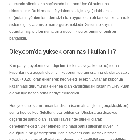
adımında sitenin ana sayfasında bulunan Üye Ol butonuna
tıklanmalıdır. Bu hizmetten faydalanmak için, aşağıdaki kimlik
doğrulama yöntemlerinden sizin için uygun olan bir tanesini kullanarak
sisteme giriş yapmış olmanız gerekmektedir. Sistemde kayıtlı
doğrulanmış telefon numaranız güvenlik süreçlerinin önemli bir
parçasıdır.
Oley.com’da yüksek oran nasıl kullanılır?
Kampanya, üyelerin oynadığı tüm ( tek maç veya kombine) iddaa
kuponlarında geçerli olup ilgili kuponun toplam oranına ek olarak sabit
+%20 (+0,20) oran eklenerek hediye edilecektir. Oynanan kuponun
kazanması durumunda eklenen oran karşılığındaki kazanım Oley Puan
olarak üye hesaplarına hediye edilecektir.
Hediye etme işlemi tamamlandıktan (satın alma işlemi gerçekleştikten)
sonra hediye kod (biletler), iptal edilemez. Uluslararası düzeyce
geçerliliğe sahip olan lisanssı sayesinde sürekli olarak
denetlenmektedir. Denetlenebilir olması bahis sitesinin güvenilir
olduğunun bir göstergesidir. Bahis severler canlı destek hizmeti