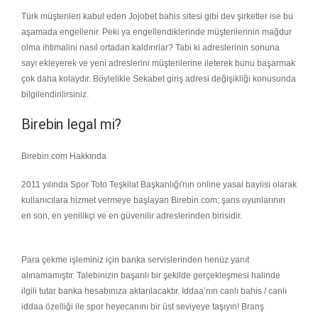
Türk müşterileri kabul eden Jojobet bahis sitesi gibi dev şirketler ise bu
aşamada engellenir. Peki ya engellendiklerinde müşterilerinin mağdur
olma ihtimalini nasıl ortadan kaldırırlar? Tabi ki adreslerinin sonuna
sayı ekleyerek ve yeni adreslerini müşterilerine ileterek bunu başarmak
çok daha kolaydır. Böylelikle Sekabet giriş adresi değişikliği konusunda
bilgilendirilirsiniz.
Birebin legal mi?
Birebin.com Hakkında
2011 yılında Spor Toto Teşkilat Başkanlığı'nın online yasal bayiisi olarak
kullanıcılara hizmet vermeye başlayan Birebin.com; şans oyunlarının
en son, en yenilikçi ve en güvenilir adreslerinden birisidir.
Para çekme işleminiz için banka servislerinden henüz yanıt
alınamamıştır. Talebinizin başarılı bir şekilde gerçekleşmesi halinde
ilgili tutar banka hesabınıza aktarılacaktır. Iddaa’nın canlı bahis / canlı
iddaa özelliği ile spor heyecanını bir üst seviyeye taşıyın! Branş