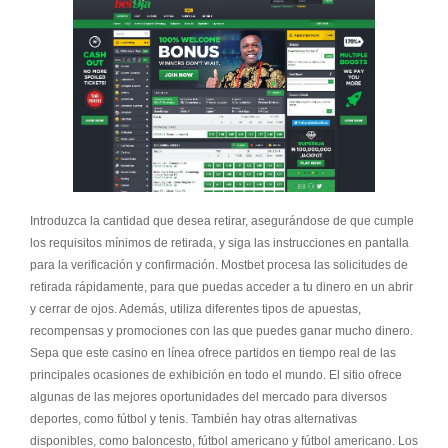
Introduzca la cantidad que desea retirar, asegurándose de que cumple
los requisitos mínimos de retirada, y siga las instrucciones en pantalla
para la verificación y confirmación. Mostbet procesa las solicitudes de
retirada rápidamente, para que puedas acceder a tu dinero en un abrir
y cerrar de ojos. Además, utiliza diferentes tipos de apuestas,
recompensas y promociones con las que puedes ganar mucho dinero.
Sepa que este casino en línea ofrece partidos en tiempo real de las
principales ocasiones de exhibición en todo el mundo. El sitio ofrece
algunas de las mejores oportunidades del mercado para diversos
deportes, como fútbol y tenis. También hay otras alternativas
disponibles, como baloncesto, fútbol americano y fútbol americano. Los