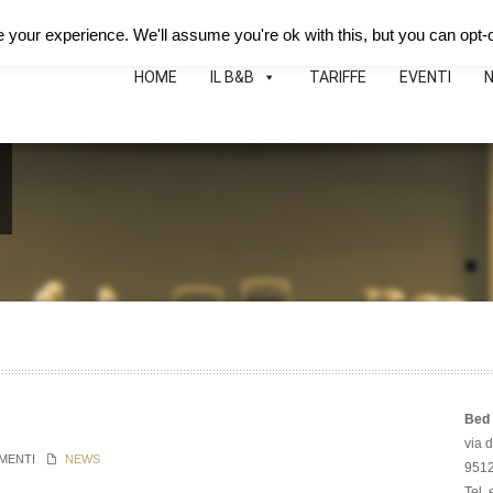
Deutsch
Español
B&B Hotei
Map
Phon
your experience. We'll assume you're ok with this, but you can opt-o
HOME
IL B&B
TARIFFE
EVENTI
Bed 
via 
MENTI
NEWS
95126
Tel.