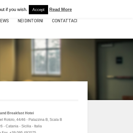
e:
+39.095.492075
info@bebhoteicatania.it
ut if you wish.
Read More
Accept
NEWS
NEI DINTORNI
CONTATTACI
and Breakfast Hotei
del Rotolo, 44/46 - Palazzina B, Scala B
 - Catania - Sicilia - Italia
 e Fax. +39 095.492075