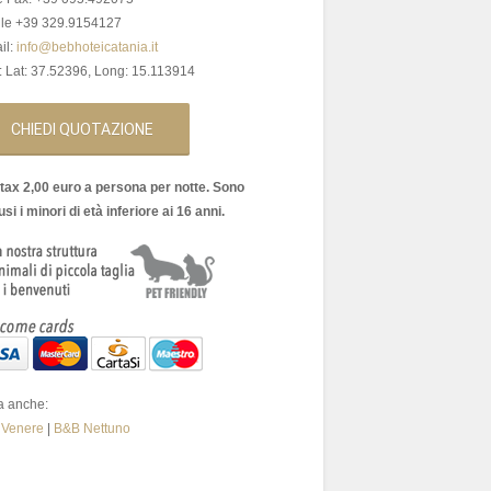
le +39 329.9154127
il:
info@bebhoteicatania.it
 Lat: 37.52396, Long: 15.113914
CHIEDI QUOTAZIONE
 tax 2,00 euro a persona per notte. Sono
si i minori di età inferiore ai 16 anni.
ta anche:
 Venere
|
B&B Nettuno