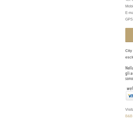
Mobi
E-ma
GPS:
City
esclu
Visi
B&B