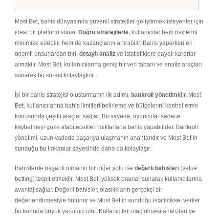
Most Bet, bahis dünyasında güvenli stratejiler geliştirmek isteyenler için
ideal bir platform sunar.
Doğru stratejilerle
, kullanıcılar hem risklerini
minimize edebilir hem de kazançlarını artırabilir. Bahis yaparken en
önemli unsurlardan biri,
detaylı analiz
ve istatistiklere dayalı kararlar
almaktır. Most Bet, kullanıcılarına geniş bir veri tabanı ve analiz araçları
sunarak bu süreci kolaylaştırır.
İyi bir bahis stratejisi oluşturmanın ilk adımı,
bankroll yönetimi
dir. Most
Bet, kullanıcılarına bahis limitleri belirleme ve bütçelerini kontrol etme
konusunda çeşitli araçlar sağlar. Bu sayede, oyuncular sadece
kaybetmeyi göze alabilecekleri miktarlarla bahis yapabilirler. Bankroll
yönetimi, uzun vadede başarıya ulaşmanın anahtarıdır ve Most Bet’in
sunduğu bu imkanlar sayesinde daha da kolaylaşır.
Bahislerde başarılı olmanın bir diğer yolu ise
değerli bahisleri
(value
betting) tespit etmektir. Most Bet, yüksek oranlar sunarak kullanıcılarına
avantaj sağlar. Değerli bahisler, olasılıkların gerçekçi bir
değerlendirmesiyle bulunur ve Most Bet’in sunduğu istatistiksel veriler
bu konuda büyük yardımcı olur. Kullanıcılar, maç öncesi analizleri ve