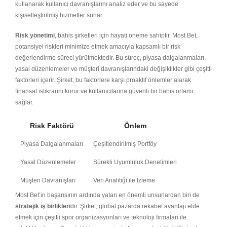
kullanarak kullanıcı davranışlarını analiz eder ve bu sayede
kişiselleştirilmiş hizmetler sunar.
Risk yönetimi
, bahis şirketleri için hayati öneme sahiptir. Most Bet,
potansiyel riskleri minimize etmek amacıyla kapsamlı bir risk
değerlendirme süreci yürütmektedir. Bu süreç, piyasa dalgalanmaları,
yasal düzenlemeler ve müşteri davranışlarındaki değişiklikler gibi çeşitli
faktörleri içerir. Şirket, bu faktörlere karşı proaktif önlemler alarak
finansal istikrarını korur ve kullanıcılarına güvenli bir bahis ortamı
sağlar.
Risk Faktörü
Önlem
Piyasa Dalgalanmaları
Çeşitlendirilmiş Portföy
Yasal Düzenlemeler
Sürekli Uyumluluk Denetimleri
Müşteri Davranışları
Veri Analitiği ile İzleme
Most Bet’in başarısının ardında yatan en önemli unsurlardan biri de
stratejik iş birlikleri
dir. Şirket, global pazarda rekabet avantajı elde
etmek için çeşitli spor organizasyonları ve teknoloji firmaları ile