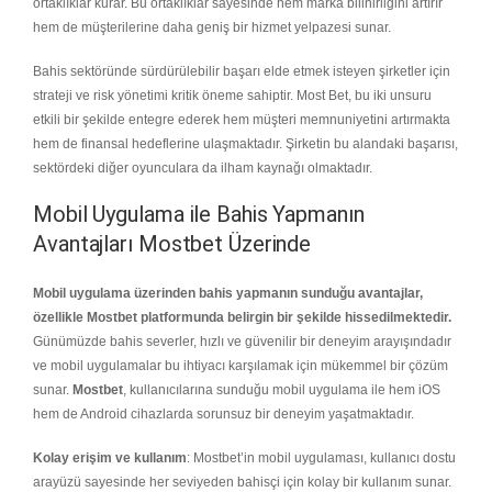
ortaklıklar kurar. Bu ortaklıklar sayesinde hem marka bilinirliğini artırır
hem de müşterilerine daha geniş bir hizmet yelpazesi sunar.
Bahis sektöründe sürdürülebilir başarı elde etmek isteyen şirketler için
strateji ve risk yönetimi kritik öneme sahiptir. Most Bet, bu iki unsuru
etkili bir şekilde entegre ederek hem müşteri memnuniyetini artırmakta
hem de finansal hedeflerine ulaşmaktadır. Şirketin bu alandaki başarısı,
sektördeki diğer oyunculara da ilham kaynağı olmaktadır.
Mobil Uygulama ile Bahis Yapmanın
Avantajları Mostbet Üzerinde
Mobil uygulama üzerinden bahis yapmanın sunduğu avantajlar,
özellikle Mostbet platformunda belirgin bir şekilde hissedilmektedir.
Günümüzde bahis severler, hızlı ve güvenilir bir deneyim arayışındadır
ve mobil uygulamalar bu ihtiyacı karşılamak için mükemmel bir çözüm
sunar.
Mostbet
, kullanıcılarına sunduğu mobil uygulama ile hem iOS
hem de Android cihazlarda sorunsuz bir deneyim yaşatmaktadır.
Kolay erişim ve kullanım
: Mostbet’in mobil uygulaması, kullanıcı dostu
arayüzü sayesinde her seviyeden bahisçi için kolay bir kullanım sunar.