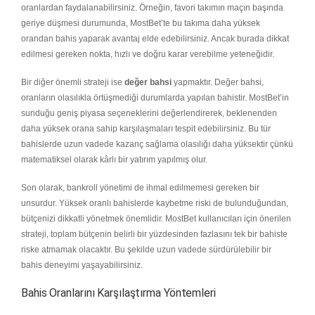
oranlardan faydalanabilirsiniz. Örneğin, favori takımın maçın başında
geriye düşmesi durumunda, MostBet’te bu takıma daha yüksek
orandan bahis yaparak avantaj elde edebilirsiniz. Ancak burada dikkat
edilmesi gereken nokta, hızlı ve doğru karar verebilme yeteneğidir.
Bir diğer önemli strateji ise
değer bahsi
yapmaktır. Değer bahsi,
oranların olasılıkla örtüşmediği durumlarda yapılan bahistir. MostBet’in
sunduğu geniş piyasa seçeneklerini değerlendirerek, beklenenden
daha yüksek orana sahip karşılaşmaları tespit edebilirsiniz. Bu tür
bahislerde uzun vadede kazanç sağlama olasılığı daha yüksektir çünkü
matematiksel olarak kârlı bir yatırım yapılmış olur.
Son olarak, bankroll yönetimi de ihmal edilmemesi gereken bir
unsurdur. Yüksek oranlı bahislerde kaybetme riski de bulunduğundan,
bütçenizi dikkatli yönetmek önemlidir. MostBet kullanıcıları için önerilen
strateji, toplam bütçenin belirli bir yüzdesinden fazlasını tek bir bahiste
riske atmamak olacaktır. Bu şekilde uzun vadede sürdürülebilir bir
bahis deneyimi yaşayabilirsiniz.
Bahis Oranlarını Karşılaştırma Yöntemleri