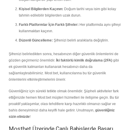
Kişisel Bilgilerden Kaçının:
Doğum tarihi veya isim gibi kolay
tahmin edilebilir bilgilerden uzak durun.
Farklı Platformlar İçin Farklı Şifreler:
Her platformda aynı şifreyi
kullanmaktan kaçının.
Düzenli Güncelleme:
Şifrenizi belirli aralıklarla değiştirin.
Şifrenizi belirledikten sonra, hesabınızın diğer güvenlik önlemlerini de
gözden geçirmeniz önemlidir.
İki faktörlü kimlik doğrulama (2FA)
gibi
ek güvenlik katmanları kullanarak hesabınızı daha da
sağlamlaştırabilirsiniz. Most bet, kullanıcılarına bu tür güvenlik
önlemlerini etkinleştirmelerini önerir.
Güvenliğiniz için sürekli tetikte olmak önemlidir. Şüpheli aktiviteler fark
ettiğinizde hemen Most bet müşteri hizmetleri ile iletişime geçin. Bu tür
proaktif yaklaşımlar, olası tehditlere karşı hazırlıklı olmanızı sağlar ve
bahis deneyiminizi daha keyifli hale getirir. Unutmayın,
güvenliğiniz
sizin elinizde
!
Mostbet Üzerinde Canlı Bahislerde Başarı