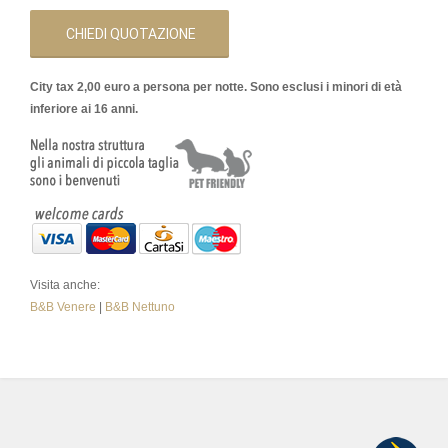
CHIEDI QUOTAZIONE
City tax 2,00 euro a persona per notte. Sono esclusi i minori di età
inferiore ai 16 anni.
Visita anche:
B&B Venere
|
B&B Nettuno