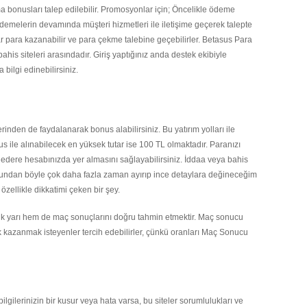
a bonusları talep edilebilir. Promosyonlar için; Öncelikle ödeme
emelerin devamında müşteri hizmetleri ile iletişime geçerek talepte
ar para kazanabilir ve para çekme talebine geçebilirler. Betasus Para
is siteleri arasındadır. Giriş yaptığınız anda destek ekibiyle
bilgi edinebilirsiniz.
nden de faydalanarak bonus alabilirsiniz. Bu yatırım yolları ile
 ile alınabilecek en yüksek tutar ise 100 TL olmaktadır. Paranızı
 edere hesabınızda yer almasını sağlayabilirsiniz. İddaa veya bahis
 bundan böyle çok daha fazla zaman ayırıp ince detaylara değineceğim
ellikle dikkatimi çeken bir şey.
 yarı hem de maç sonuçlarını doğru tahmin etmektir. Maç sonucu
azanmak isteyenler tercih edebilirler, çünkü oranları Maç Sonucu
ilgilerinizin bir kusur veya hata varsa, bu siteler sorumlulukları ve