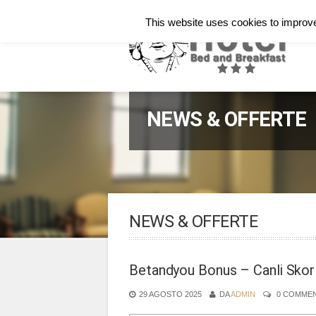
Italiano
English
Français
This website uses cookies to improve 
NEWS & OFFERTE
NEWS & OFFERTE
Betandyou Bonus – Canli Skor
29 AGOSTO 2025
DA
ADMIN
0 COMME