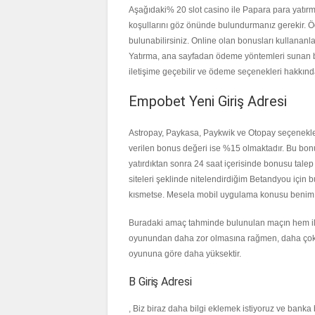
Aşağıdaki% 20 slot casino ile Papara para yatırm
koşullarını göz önünde bulundurmanız gerekir. Öd
bulunabilirsiniz. Online olan bonusları kullananl
Yatırma, ana sayfadan ödeme yöntemleri sunan bah
iletişime geçebilir ve ödeme seçenekleri hakkında 
Empobet Yeni Giriş Adresi
Astropay, Paykasa, Paykwik ve Otopay seçenekleri
verilen bonus değeri ise %15 olmaktadır. Bu bonus
yatırdıktan sonra 24 saat içerisinde bonusu talep
siteleri şeklinde nitelendirdiğim Betandyou için
kısmetse. Mesela mobil uygulama konusu benim öz
Buradaki amaç tahminde bulunulan maçın hem ilk
oyunundan daha zor olmasına rağmen, daha çok k
oyununa göre daha yüksektir.
B Giriş Adresi
, Biz biraz daha bilgi eklemek istiyoruz ve banka b