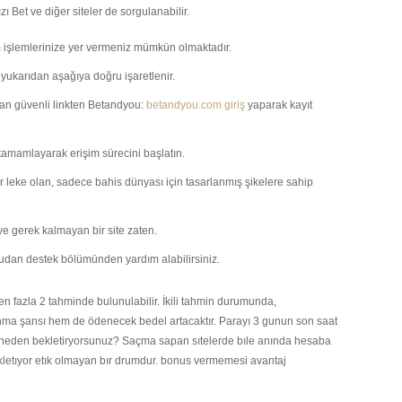
zı Bet ve diğer siteler de sorgulanabilir.
m işlemlerinize yer vermeniz mümkün olmaktadır.
ukarıdan aşağıya doğru işaretlenir.
lan güvenli linkten Betandyou:
betandyou.com giriş
yaparak kayıt
tamamlayarak erişim sürecini başlatın.
 leke olan, sadece bahis dünyası için tasarlanmış şikelere sahip
e gerek kalmayan bir site zaten.
udan destek bölümünden yardım alabilirsiniz.
n fazla 2 tahminde bulunulabilir. İkili tahmin durumunda,
anma şansı hem de ödenecek bedel artacaktır. Parayı 3 gunun son saat
i neden bekletiryorsunuz? Saçma sapan sıtelerde bıle anında hesaba
kletıyor etık olmayan bır drumdur. bonus vermemesi avantaj