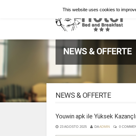
Italiano
English
Français
This website uses cookies to improve 
NEWS & OFFERTE
NEWS & OFFERTE
Youwin apk ile Yüksek Kazançlı
23 AGOSTO 2025
DA
ADMIN
0 COMME