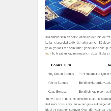
Kullanıcılar için en çekici özelliklerden biri de
fre
kullanıcılara ekstra dönüş hakkı tanıyor. Böylece 
yakalıyorlar. Free spin turları genellikle belirli g
indir
bu fırsatları kaçırmaması için düzenli olarak 
Bonus Türü
A
Hoş Geldin Bonusu
Yeni kullanıcılar için il
Yatırım Bonusu
Belirli miktarlarda yapı
Kayıp Bonusu
Belirli bir kayıp sonrası 
Youwin app’in bu cazip teklifleri, kullanıcı sadaka
Kullanıcı dostu arayüzü ve zengin içerik seçenek
ideal bir seçenek sunuyor. Oyun dünyasında re