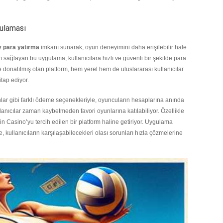
gulaması
y para yatırma
imkanı sunarak, oyun deneyimini daha erişilebilir hale
im sağlayan bu uygulama, kullanıcılara hızlı ve güvenli bir şekilde para
le donatılmış olan platform, hem yerel hem de uluslararası kullanıcılar
tap ediyor.
ar gibi farklı ödeme seçenekleriyle, oyuncuların hesaplarına anında
nıcılar zaman kaybetmeden favori oyunlarına katılabiliyor. Özellikle
win Casino’yu tercih edilen bir platform haline getiriyor. Uygulama
, kullanıcıların karşılaşabilecekleri olası sorunları hızla çözmelerine