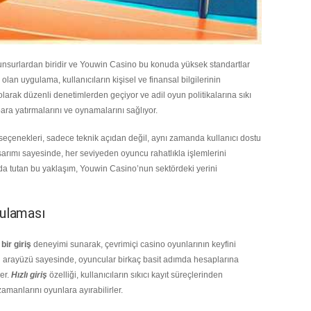
nsurlardan biridir ve Youwin Casino bu konuda yüksek standartlar
 olan uygulama, kullanıcıların kişisel ve finansal bilgilerinin
 olarak düzenli denetimlerden geçiyor ve adil oyun politikalarına sıkı
para yatırmalarını ve oynamalarını sağlıyor.
çenekleri, sadece teknik açıdan değil, aynı zamanda kullanıcı dostu
asarımı sayesinde, her seviyeden oyuncu rahatlıkla işlemlerini
nda tutan bu yaklaşım, Youwin Casino’nun sektördeki yerini
gulaması
 bir giriş
deneyimi sunarak, çevrimiçi casino oyunlarının keyfini
tu arayüzü sayesinde, oyuncular birkaç basit adımda hesaplarına
ler.
Hızlı giriş
özelliği, kullanıcıların sıkıcı kayıt süreçlerinden
manlarını oyunlara ayırabilirler.