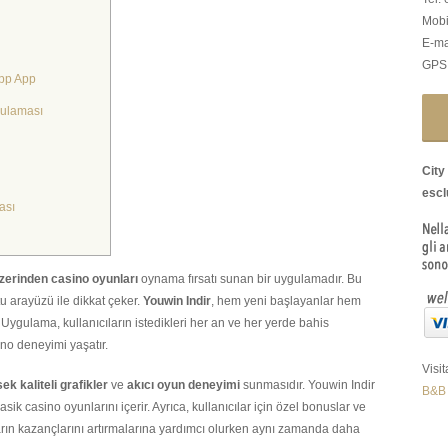
Mobi
E-ma
GPS:
app App
gulaması
City
esclu
ası
üzerinden casino oyunları
oynama fırsatı sunan bir uygulamadır. Bu
u arayüzü ile dikkat çeker.
Youwin Indir
, hem yeni başlayanlar hem
 Uygulama, kullanıcıların istedikleri her an ve her yerde bahis
no deneyimi yaşatır.
Visi
ek kaliteli grafikler
ve
akıcı oyun deneyimi
sunmasıdır. Youwin Indir
B&B
asik casino oyunlarını içerir. Ayrıca, kullanıcılar için özel bonuslar ve
arın kazançlarını artırmalarına yardımcı olurken aynı zamanda daha