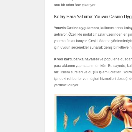
onu bir adım öne çıkarıyor.
Kolay Para Yatırma: Youwin Casino Uy
Youwin Casino uygulaması
, kullanıcılarına
kola
getiriyor. Özellikle mobil cihazlar üzerinden eriş
yatırma fırsatı tanıyor. Çeşitli ödeme yöntemleriy
için uygun seçenekler sunarak geniş bir kitleye hi
Kredi kartı
,
banka havalesi
ve popüler e-cüzdanl
para aktarımı yapmaları mümkün. Bu sayede, kulla
hızlı işlem süreleri ve düşük işlem ücretleri, You
içindeki rehberler ve müşteri hizmetleri desteği de
yardımcı oluyor.