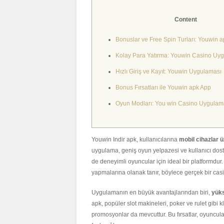
Content
Bonuslar ve Free Spin Turları: Youwin 
Kolay Para Yatırma: Youwin Casino Uy
Hızlı Giriş ve Kayıt: Youwin Uygulaması
Bonus Fırsatları ile Youwin apk App
Oyun Modları: You win Casino Uygulam
Youwin Indir apk, kullanıcılarına
mobil cihazlar 
uygulama, geniş oyun yelpazesi ve kullanıcı dost
de deneyimli oyuncular için ideal bir platformdur.
yapmalarına olanak tanır, böylece gerçek bir casi
Uygulamanın en büyük avantajlarından biri,
yüks
apk, popüler slot makineleri, poker ve rulet gibi kl
promosyonlar da mevcuttur. Bu fırsatlar, oyuncul