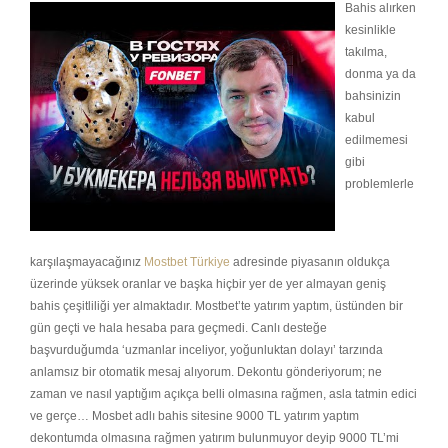
Bahis alırken
kesinlikle
takılma,
donma ya da
bahsinizin
kabul
edilmemesi
gibi
problemlerle
karşılaşmayacağınız
Mostbet Türkiye
adresinde piyasanın oldukça
üzerinde yüksek oranlar ve başka hiçbir yer de yer almayan geniş
bahis çeşitliliği yer almaktadır. Mostbet’te yatırım yaptım, üstünden bir
gün geçti ve hala hesaba para geçmedi. Canlı desteğe
başvurduğumda ‘uzmanlar inceliyor, yoğunluktan dolayı’ tarzında
anlamsız bir otomatik mesaj alıyorum. Dekontu gönderiyorum; ne
zaman ve nasıl yaptığım açıkça belli olmasına rağmen, asla tatmin edici
ve gerçe… Mosbet adlı bahis sitesine 9000 TL yatırım yaptım
dekontumda olmasına rağmen yatırım bulunmuyor deyip 9000 TL’mi