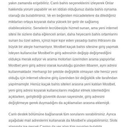
yakın zamanda erişebiliriz. Canlı bahis seçeneklerini izleyerek Onlar
hakkında yorum yapabilir ve en iddialı olduğunuz dalda bahis oynama
olanağı da bulabilirsiniz. Ve en beğenilen mücadelelere da dilediğiniz
miktarları ortaya koyarak daha yüksek bir gelir de sağlamış
olabileceksiniz. Senelerin tecrübesiyle hizmet sunan, ama yeni internet
sitesi ile sizlere daha eğlenceli anları, daha heyecanlı bahis ortamlarını
sunan bu özel adres, içinizi kıpır kıpır eden yasadışı bahis ihtirasını da
büyük bir ateşle harmanlıyor. Mostbet kaçak bahis sitesine giriş yapmak
isteyen kullanıcılar Mostbet’in giriş adresinin değişip değişmediğini
oldukça merak ediyor ve arama motorları üzerinden arama yapıyorlar.
Mostbet yeni giriş adresi olarak kurulduğu günden itibaren, aynı adresi
kullanmaktadır. Herhangi bir şekilde değişiklik olmayan site henüz yeni
olduğu için internet sitesine giriş üzerinden bir değişiklik site tarafından
yapılmamıştır. Henüz kaçak bahis siteleri arasına yeni katılan Mostbet,
yeni giriş adresi koyarak kullanıcılarını mağdur etmek istemediğini
açıklarken, geliştirdiği güvenlik duvarı sayesinde, giriş adresini
değiştirmeye gerek duymadığını da açıklamaları arasına eklemişti.
Canlı destek bölümüne bağlanarak tüm sorularını sorabilirsiniz. Ayrıca
aşağıdaki mail adreslerini kullanarak da Mostbet’e ulaşabilirsiniz. Slots
alanında ise gerçek Casino da yer alan tüm oyunları bulabilir,