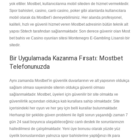
yok ettiler. Mostbet, kullanıcılarına mobil siteden de hizmet vermektedir.
Spor bahisleri, casino, canlı casino, poker gibi alanlarda kullanıcılara
mobil olarak da Mostbet’i deneyebilirsiniz. Her alanda profesyonel,
kaliteli, hızlı ve güvenli hizmet veren Mostbet adresinin bütün teknik alt
yapısı Sbtech tarafından sağlanmaktadır. Son derece güvenir olan Most
bet bahis ve Casino oyunları sitesi Montenegro E-Gambling Lisanslı bir
sitedir.
Bir Uygulamada Kazanma Fırsatı: Mostbet
Telefonunuzda
Aynı zamanda Mostbet’in güvenlik duvarlarının ve alt yapısının oldukça
sağlam olması sayesinde sitenin oldukça güvenli olması
sağlanmaktadır. Mostbet, üyeleri için güvenilir bir site olmakta ve
güvenilirlik açısından oldukça katı kurallara sahip olmaktadır. Site
içerisindeki her oyun ve her şey için belli kurallar bulunmaktadır.
Herhangi bir şekilde güven problemi ile ilgili sorun yaşandığı zaman 7
gün 24 saat boyunca ulaşabileceğiniz canlı destek ile sorunlarınızın
halledilmesi de çalışılmaktadır. Yeni üye bonusu olarak yüzde yüz
üyelik bonuslarından yalnızca spor bahislerine yaptığınızı ilk para