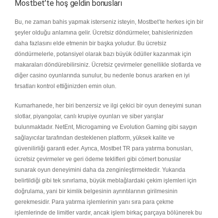
Mostbet’te hoş geldin bonusları
Bu, ne zaman bahis yapmak isterseniz isteyin, Mostbet’te herkes için bir
şeyler olduğu anlamına gelir. Ücretsiz döndürmeler, bahislerinizden
daha fazlasını elde etmenin bir başka yoludur. Bu ücretsiz
döndürmelerle, potansiyel olarak bazı büyük ödüller kazanmak için
makaraları döndürebilirsiniz. Ücretsiz çevirmeler genellikle slotlarda ve
diğer casino oyunlarında sunulur, bu nedenle bonus ararken en iyi
fırsatları kontrol ettiğinizden emin olun.
Kumarhanede, her biri benzersiz ve ilgi çekici bir oyun deneyimi sunan
slotlar, piyangolar, canlı krupiye oyunları ve siber yarışlar
bulunmaktadır. NetEnt, Microgaming ve Evolution Gaming gibi saygın
sağlayıcılar tarafından desteklenen platform, yüksek kalite ve
güvenilirliği garanti eder. Ayrıca, Mostbet TR para yatırma bonusları,
ücretsiz çevirmeler ve geri ödeme teklifleri gibi cömert bonuslar
sunarak oyun deneyimini daha da zenginleştirmektedir. Yukarıda
belirtildiği gibi tek sınırlama, büyük meblağlardaki çekim işlemleri için
doğrulama, yani bir kimlik belgesinin ayrıntılarının girilmesinin
gerekmesidir. Para yatırma işlemlerinin yanı sıra para çekme
işlemlerinde de limitler vardır, ancak işlem birkaç parçaya bölünerek bu