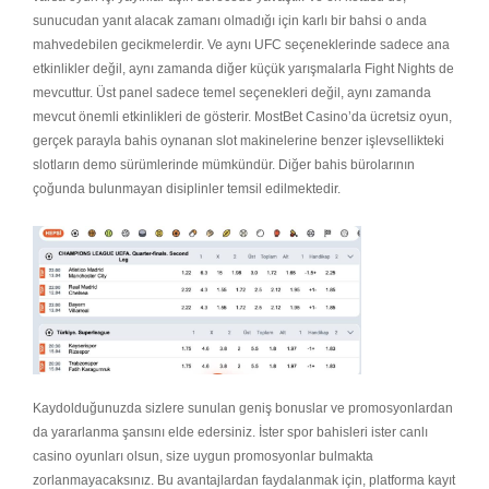
sunucudan yanıt alacak zamanı olmadığı için karlı bir bahsi o anda
mahvedebilen gecikmelerdir. Ve aynı UFC seçeneklerinde sadece ana
etkinlikler değil, aynı zamanda diğer küçük yarışmalarla Fight Nights de
mevcuttur. Üst panel sadece temel seçenekleri değil, aynı zamanda
mevcut önemli etkinlikleri de gösterir. MostBet Casino’da ücretsiz oyun,
gerçek parayla bahis oynanan slot makinelerine benzer işlevsellikteki
slotların demo sürümlerinde mümkündür. Diğer bahis bürolarının
çoğunda bulunmayan disiplinler temsil edilmektedir.
Kaydolduğunuzda sizlere sunulan geniş bonuslar ve promosyonlardan
da yararlanma şansını elde edersiniz. İster spor bahisleri ister canlı
casino oyunları olsun, size uygun promosyonlar bulmakta
zorlanmayacaksınız. Bu avantajlardan faydalanmak için, platforma kayıt