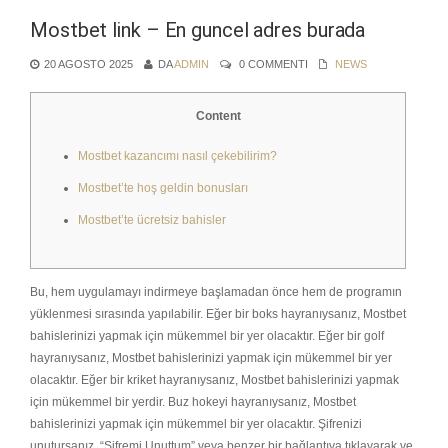
Mostbet link – En guncel adres burada
20 AGOSTO 2025
DA
ADMIN
0 COMMENTI
NEWS
Content
Mostbet kazancımı nasıl çekebilirim?
Mostbet’te hoş geldin bonusları
Mostbet’te ücretsiz bahisler
Bu, hem uygulamayı indirmeye başlamadan önce hem de programın
yüklenmesi sırasında yapılabilir. Eğer bir boks hayranıysanız, Mostbet
bahislerinizi yapmak için mükemmel bir yer olacaktır. Eğer bir golf
hayranıysanız, Mostbet bahislerinizi yapmak için mükemmel bir yer
olacaktır. Eğer bir kriket hayranıysanız, Mostbet bahislerinizi yapmak
için mükemmel bir yerdir. Buz hokeyi hayranıysanız, Mostbet
bahislerinizi yapmak için mükemmel bir yer olacaktır. Şifrenizi
unutursanız, “Şifremi Unuttum” veya benzer bir bağlantıya tıklayarak ve