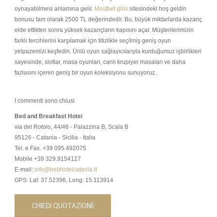
oynayabilmesi anlamına gelir.
Mostbet giris
sitesindeki hoş geldin
bonusu tam olarak 2500 TL değerindedir. Bu, büyük miktarlarda kazanç
elde ettikten sonra yüksek kazançların kapısını açar. Müşterilerimizin
farklı tercihlerini karşılamak için titizlikle seçilmiş geniş oyun
yelpazemizi keşfedin. Ünlü oyun sağlayıcılarıyla kurduğumuz işbirlikleri
sayesinde, slotlar, masa oyunları, canlı krupiyer masaları ve daha
fazlasını içeren geniş bir oyun koleksiyonu sunuyoruz.
I commenti sono chiusi
Bed and Breakfast Hotei
via del Rotolo, 44/46 - Palazzina B, Scala B
95126 - Catania - Sicilia - Italia
Tel. e Fax. +39 095.492075
Mobile +39 329.9154127
E-mail:
info@bebhoteicatania.it
GPS: Lat: 37.52396, Long: 15.113914
CHIEDI QUOTAZIONE