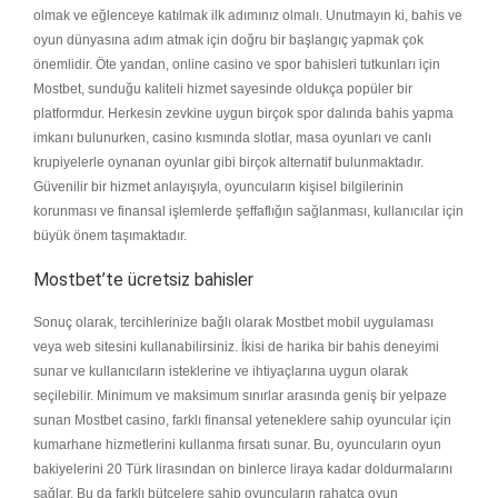
olmak ve eğlenceye katılmak ilk adımınız olmalı. Unutmayın ki, bahis ve
oyun dünyasına adım atmak için doğru bir başlangıç yapmak çok
önemlidir. Öte yandan, online casino ve spor bahisleri tutkunları için
Mostbet, sunduğu kaliteli hizmet sayesinde oldukça popüler bir
platformdur. Herkesin zevkine uygun birçok spor dalında bahis yapma
imkanı bulunurken, casino kısmında slotlar, masa oyunları ve canlı
krupiyelerle oynanan oyunlar gibi birçok alternatif bulunmaktadır.
Güvenilir bir hizmet anlayışıyla, oyuncuların kişisel bilgilerinin
korunması ve finansal işlemlerde şeffaflığın sağlanması, kullanıcılar için
büyük önem taşımaktadır.
Mostbet’te ücretsiz bahisler
Sonuç olarak, tercihlerinize bağlı olarak Mostbet mobil uygulaması
veya web sitesini kullanabilirsiniz. İkisi de harika bir bahis deneyimi
sunar ve kullanıcıların isteklerine ve ihtiyaçlarına uygun olarak
seçilebilir. Minimum ve maksimum sınırlar arasında geniş bir yelpaze
sunan Mostbet casino, farklı finansal yeteneklere sahip oyuncular için
kumarhane hizmetlerini kullanma fırsatı sunar. Bu, oyuncuların oyun
bakiyelerini 20 Türk lirasından on binlerce liraya kadar doldurmalarını
sağlar. Bu da farklı bütçelere sahip oyuncuların rahatça oyun