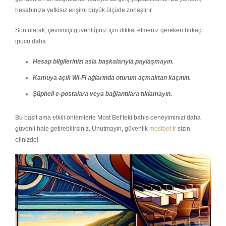
hesabınıza yetkisiz erişimi büyük ölçüde zorlaştırır.
Son olarak, çevrimiçi güvenliğiniz için dikkat etmeniz gereken birkaç
ipucu daha:
Hesap bilgilerinizi asla başkalarıyla paylaşmayın.
Kamuya açık Wi-Fi ağlarında oturum açmaktan kaçının.
Şüpheli e-postalara veya bağlantılara tıklamayın.
Bu basit ama etkili önlemlerle Most Bet’teki bahis deneyiminizi daha
güvenli hale getirebilirsiniz. Unutmayın, güvenlik
mostbet tr
sizin
elinizde!