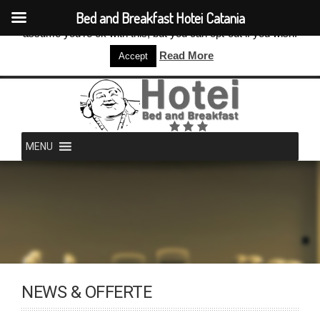
Bed and Breakfast Hotei Catania
This website uses cookies to improve your experience. We'll
assume you're ok with this, but you can opt-out if you wish.
Italiano
English
Français
Deutsch
Read More
Accept
Español
MENU
NEWS & OFFERTE