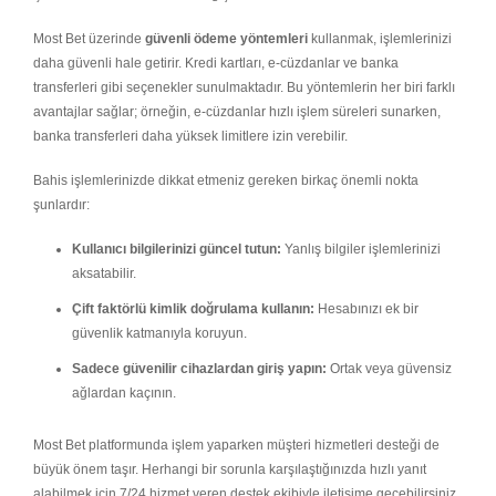
Most Bet üzerinde
güvenli ödeme yöntemleri
kullanmak, işlemlerinizi
daha güvenli hale getirir. Kredi kartları, e-cüzdanlar ve banka
transferleri gibi seçenekler sunulmaktadır. Bu yöntemlerin her biri farklı
avantajlar sağlar; örneğin, e-cüzdanlar hızlı işlem süreleri sunarken,
banka transferleri daha yüksek limitlere izin verebilir.
Bahis işlemlerinizde dikkat etmeniz gereken birkaç önemli nokta
şunlardır:
Kullanıcı bilgilerinizi güncel tutun:
Yanlış bilgiler işlemlerinizi
aksatabilir.
Çift faktörlü kimlik doğrulama kullanın:
Hesabınızı ek bir
güvenlik katmanıyla koruyun.
Sadece güvenilir cihazlardan giriş yapın:
Ortak veya güvensiz
ağlardan kaçının.
Most Bet platformunda işlem yaparken müşteri hizmetleri desteği de
büyük önem taşır. Herhangi bir sorunla karşılaştığınızda hızlı yanıt
alabilmek için 7/24 hizmet veren destek ekibiyle iletişime geçebilirsiniz.