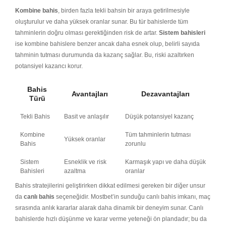
Kombine bahis
, birden fazla tekli bahsin bir araya getirilmesiyle
oluşturulur ve daha yüksek oranlar sunar. Bu tür bahislerde tüm
tahminlerin doğru olması gerektiğinden risk de artar.
Sistem bahisleri
ise kombine bahislere benzer ancak daha esnek olup, belirli sayıda
tahminin tutması durumunda da kazanç sağlar. Bu, riski azaltırken
potansiyel kazancı korur.
Bahis
Avantajları
Dezavantajları
Türü
Tekli Bahis
Basit ve anlaşılır
Düşük potansiyel kazanç
Kombine
Tüm tahminlerin tutması
Yüksek oranlar
Bahis
zorunlu
Sistem
Esneklik ve risk
Karmaşık yapı ve daha düşük
Bahisleri
azaltma
oranlar
Bahis stratejilerini geliştirirken dikkat edilmesi gereken bir diğer unsur
da
canlı bahis
seçeneğidir. Mostbet’in sunduğu canlı bahis imkanı, maç
sırasında anlık kararlar alarak daha dinamik bir deneyim sunar. Canlı
bahislerde hızlı düşünme ve karar verme yeteneği ön plandadır; bu da