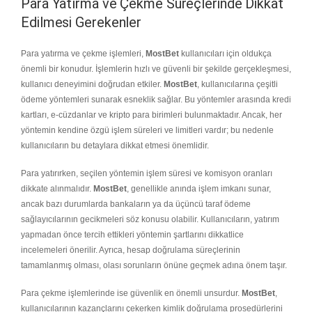
Para Yatırma ve Çekme Süreçlerinde Dikkat
Edilmesi Gerekenler
Para yatırma ve çekme işlemleri,
MostBet
kullanıcıları için oldukça
önemli bir konudur. İşlemlerin hızlı ve güvenli bir şekilde gerçekleşmesi,
kullanıcı deneyimini doğrudan etkiler.
MostBet
, kullanıcılarına çeşitli
ödeme yöntemleri sunarak esneklik sağlar. Bu yöntemler arasında kredi
kartları, e-cüzdanlar ve kripto para birimleri bulunmaktadır. Ancak, her
yöntemin kendine özgü işlem süreleri ve limitleri vardır; bu nedenle
kullanıcıların bu detaylara dikkat etmesi önemlidir.
Para yatırırken, seçilen yöntemin işlem süresi ve komisyon oranları
dikkate alınmalıdır.
MostBet
, genellikle anında işlem imkanı sunar,
ancak bazı durumlarda bankaların ya da üçüncü taraf ödeme
sağlayıcılarının gecikmeleri söz konusu olabilir. Kullanıcıların, yatırım
yapmadan önce tercih ettikleri yöntemin şartlarını dikkatlice
incelemeleri önerilir. Ayrıca, hesap doğrulama süreçlerinin
tamamlanmış olması, olası sorunların önüne geçmek adına önem taşır.
Para çekme işlemlerinde ise güvenlik en önemli unsurdur.
MostBet
,
kullanıcılarının kazançlarını çekerken kimlik doğrulama prosedürlerini