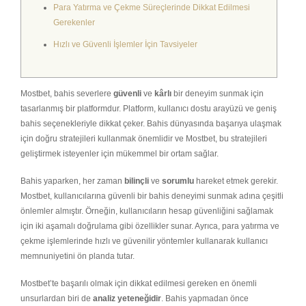
Para Yatırma ve Çekme Süreçlerinde Dikkat Edilmesi
Gerekenler
Hızlı ve Güvenli İşlemler İçin Tavsiyeler
Mostbet, bahis severlere
güvenli
ve
kârlı
bir deneyim sunmak için
tasarlanmış bir platformdur. Platform, kullanıcı dostu arayüzü ve geniş
bahis seçenekleriyle dikkat çeker. Bahis dünyasında başarıya ulaşmak
için doğru stratejileri kullanmak önemlidir ve Mostbet, bu stratejileri
geliştirmek isteyenler için mükemmel bir ortam sağlar.
Bahis yaparken, her zaman
bilinçli
ve
sorumlu
hareket etmek gerekir.
Mostbet, kullanıcılarına güvenli bir bahis deneyimi sunmak adına çeşitli
önlemler almıştır. Örneğin, kullanıcıların hesap güvenliğini sağlamak
için iki aşamalı doğrulama gibi özellikler sunar. Ayrıca, para yatırma ve
çekme işlemlerinde hızlı ve güvenilir yöntemler kullanarak kullanıcı
memnuniyetini ön planda tutar.
Mostbet’te başarılı olmak için dikkat edilmesi gereken en önemli
unsurlardan biri de
analiz yeteneğidir
. Bahis yapmadan önce