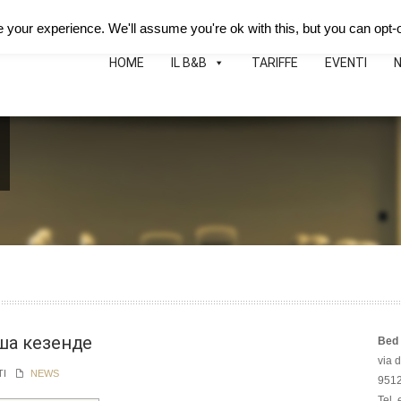
Deutsch
Español
B&B Hotei
Map
Phon
your experience. We'll assume you're ok with this, but you can opt-o
HOME
IL B&B
TARIFFE
EVENTI
кша кезенде
Bed 
via 
TI
NEWS
95126
Tel.