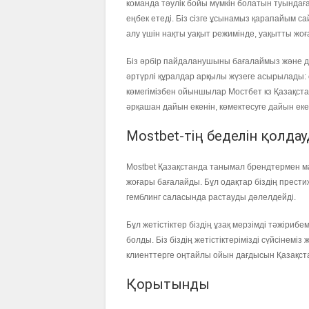
команда тәулік бойы мүмкін болатын туындағ
еңбек етеді. Біз сізге ұсынамыз қарапайым са
алу үшін нақты уақыт режимінде, уақытты жоғ
Біз әрбір пайдаланушыны бағалаймыз және дар
әртүрлі құралдар арқылы жүзеге асырылады: 
көмегімізбен ойыншылар Мостбет кз Қазақст
әрқашан дайын екенін, көмектесуге дайын екен
Mostbet-тің беделін қолдау
Mostbet Қазақстанда танымал брендтермен ма
жоғары бағалайды. Бұл одақтар біздің прести
гемблинг саласында растауды дәлелдейді.
Бұл жетістіктер біздің ұзақ мерзімді тәжірибе
болды. Біз біздің жетістіктерімізді сүйсінем
клиенттерге оңтайлы ойын дағдысын Қазақста
Қорытынды