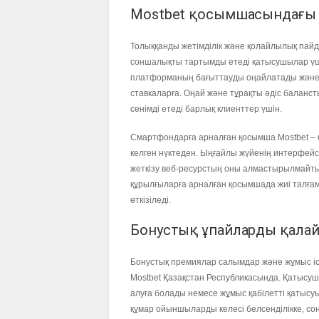
Mostbet қосымшасындағы 
Толыққанды жетімділік және қолайлылық пай
соншалықты тартымды етеді қатысушылар үшін
платформаның бағыттауды оңайлатады және к
ставкаларға. Оңай және тұрақты әдіс балан
сенімді етеді барлық клиенттер үшін.
Смартфондарға арналған қосымша Mostbet – бұ
келген нүктеден. Ыңғайлы жүйенің интерфей
жеткізу веб-ресурстың оны алмастырылмайтын
құрылғыларға арналған қосымшада жиі талға
өткізіледі.
Бонустық ұпайларды қалай
Бонустық премиялар салымдар және жұмыс іс
Mostbet Қазақстан Республикасында. Қатысуш
алуға болады немесе жұмыс қабілетті қатыс
құмар ойыншыларды келесі белсенділікке, со