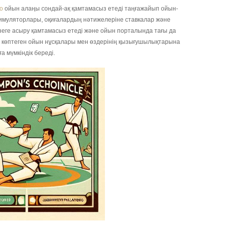
no
ойын алаңы сондай-ақ қамтамасыз етеді таңғажайып ойын-
симуляторлары, оқиғалардың нәтижелеріне ставкалар және
үзеге асыру қамтамасыз етеді және ойын порталында тағы да
 көптеген ойын нұсқалары мен өздерінің қызығушылықтарына
а мүмкіндік береді.