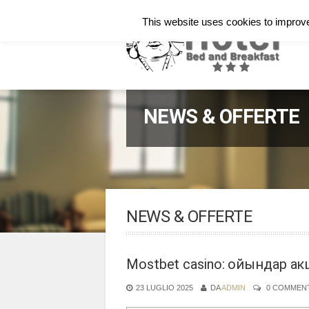
Italiano
English
Français
This website uses cookies to improve 
NEWS & OFFERTE
NEWS & OFFERTE
Mostbet casino: ойындар а
23 LUGLIO 2025
DA
ADMIN
0 COMMEN