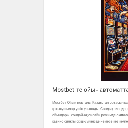
Mostbet-те ойын автоматт
Мостбет Ойын порталы Қазақстан ортасында 
қатысушылар үшін ұсынады. Сандық алаңда, с
ойындары, сондай-ақ онлайн режимде оқиғалар
казино сияқты сіздің үйіңізде немесе кез келг