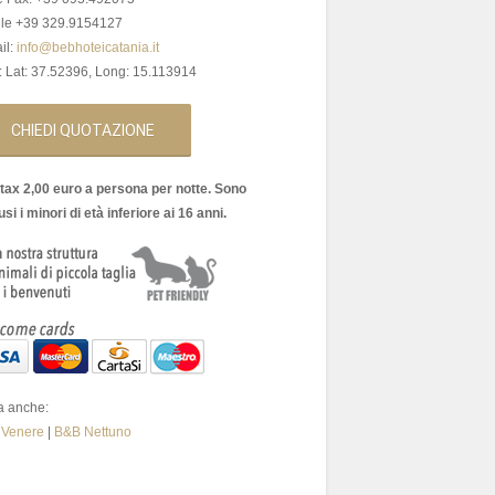
le +39 329.9154127
il:
info@bebhoteicatania.it
 Lat: 37.52396, Long: 15.113914
CHIEDI QUOTAZIONE
 tax 2,00 euro a persona per notte. Sono
si i minori di età inferiore ai 16 anni.
ta anche:
 Venere
|
B&B Nettuno