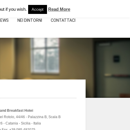
e:
+39.095.492075
info@bebhoteicatania.it
ut if you wish.
Read More
Accept
NEWS
NEI DINTORNI
CONTATTACI
and Breakfast Hotei
del Rotolo, 44/46 - Palazzina B, Scala B
 - Catania - Sicilia - Italia
 e Fax. +39 095.492075