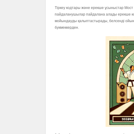
Тіркеу кодтары және ерекше ұсыныстар Мост 
пайдаланушылар пайдалана алады ерекше ко
мойындауды қалыптастырады, белсенді ойынш
букмеккерден.