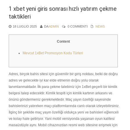
1 xbet yeni giris sonrası hızlı yatırım çekme
taktikleri
18 LUGLIO 2025
DA
ADMIN
0 COMMENTI
NEWS
Content
Mevcut 1xBet Promosyon Kodu Türleri
Adres, birçok bahis sitesi için güvenilir bir giriş noktası, belki de doğru
adres ve gelecekte iyi kar elde etmenin doğru yolu olarak
tanımlanmaktadır. İlk para çekme talebiniz için 1xBet geçerli bir kimlik
belgesi talep edecektir. Kimlik tespiti için kimlik kartının arkasını ve
önünü göndermeniz gerekmektedir. Maç yayın özelliği sayesinde
bahislerinizi yatırırken maçı platformlarında canlı olarak izleyebilirsiniz.
İlginç bir şekilde maç yayın özelliği oldukça yeni ve bahisleri eğlenceli
ve kolay hale getiriyor. Yani mobil versiyonda yaşanan oyun kalitesi
masaüstüyle aynı. Mobil cihazınızdan resmi web sitesine erişmek için