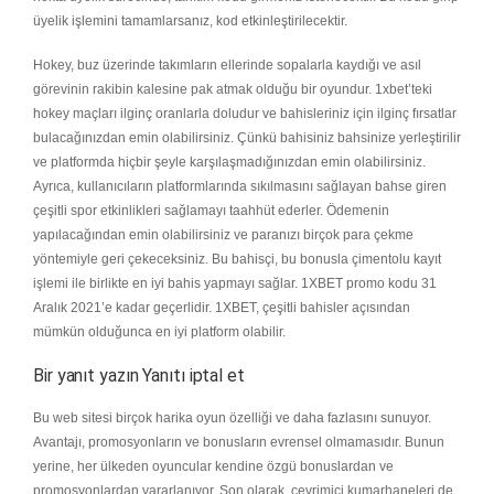
üyelik işlemini tamamlarsanız, kod etkinleştirilecektir.
Hokey, buz üzerinde takımların ellerinde sopalarla kaydığı ve asıl
görevinin rakibin kalesine pak atmak olduğu bir oyundur. 1xbet’teki
hokey maçları ilginç oranlarla doludur ve bahisleriniz için ilginç fırsatlar
bulacağınızdan emin olabilirsiniz. Çünkü bahisiniz bahsinize yerleştirilir
ve platformda hiçbir şeyle karşılaşmadığınızdan emin olabilirsiniz.
Ayrıca, kullanıcıların platformlarında sıkılmasını sağlayan bahse giren
çeşitli spor etkinlikleri sağlamayı taahhüt ederler. Ödemenin
yapılacağından emin olabilirsiniz ve paranızı birçok para çekme
yöntemiyle geri çekeceksiniz. Bu bahisçi, bu bonusla çimentolu kayıt
işlemi ile birlikte en iyi bahis yapmayı sağlar. 1XBET promo kodu 31
Aralık 2021’e kadar geçerlidir. 1XBET, çeşitli bahisler açısından
mümkün olduğunca en iyi platform olabilir.
Bir yanıt yazın Yanıtı iptal et
Bu web sitesi birçok harika oyun özelliği ve daha fazlasını sunuyor.
Avantajı, promosyonların ve bonusların evrensel olmamasıdır. Bunun
yerine, her ülkeden oyuncular kendine özgü bonuslardan ve
promosyonlardan yararlanıyor. Son olarak, çevrimiçi kumarhaneleri de