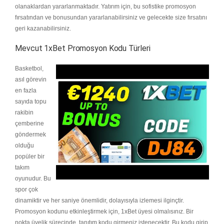
olanaklardan yararlanmaktadır. Yatırım için, bu sofistike promosyon
fırsatından ve bonusundan yararlanabilirsiniz ve gelecekte size fırsatını
geri kazanabilirsiniz.
Mevcut 1xBet Promosyon Kodu Türleri
Basketbol,
asıl görevin
en fazla
sayıda topu
rakibin
çemberine
göndermek
olduğu
popüler bir
takım
oyunudur. Bu
spor çok
dinamiktir ve her saniye önemlidir, dolayısıyla izlemesi ilginçtir.
Promosyon kodunu etkinleştirmek için, 1xBet üyesi olmalısınız. Bir
nokta üyelik sürecinde, tanıtım kodu girmeniz istenecektir. Bu kodu girip