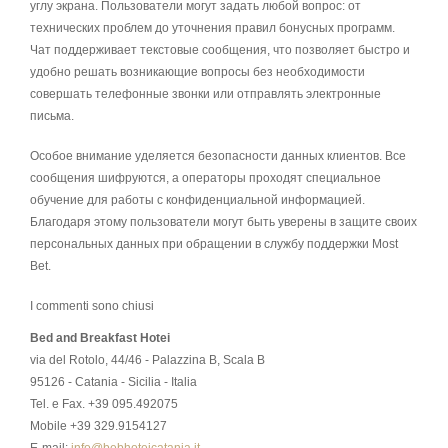
углу экрана. Пользователи могут задать любой вопрос: от
технических проблем до уточнения правил бонусных программ.
Чат поддерживает текстовые сообщения, что позволяет быстро и
удобно решать возникающие вопросы без необходимости
совершать телефонные звонки или отправлять электронные
письма.
Особое внимание уделяется безопасности данных клиентов. Все
сообщения шифруются, а операторы проходят специальное
обучение для работы с конфиденциальной информацией.
Благодаря этому пользователи могут быть уверены в защите своих
персональных данных при обращении в службу поддержки Most
Bet.
I commenti sono chiusi
Bed and Breakfast Hotei
via del Rotolo, 44/46 - Palazzina B, Scala B
95126 - Catania - Sicilia - Italia
Tel. e Fax. +39 095.492075
Mobile +39 329.9154127