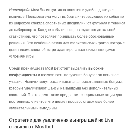
Интерфейс Most Bet
интуитивно понятен и удобен даже для
новичков. Пользователи могут выбрать интересующее их событие
из широкого спектра спортивных дисциплин: от футбола и тенниса
до киберспорта. Каждое событие сопровождается детальной
статистикой, что позволяет принимать более обоснованные
решения. Это особенно важно для казахстанских игроков, которые
ценят возможность быстро адаптироваться к изменяющимся
условиям игры.
Среди преимуществ Most Bet стоит выделить
высокие
коэффициенты
и возможность получения бонусов за активное
участие. Новички могут рассчитывать на приветственные бонусы,
которые увеличивают шансы на выигрыш без дополнительных
вложений. Платформа также предлагает специальные акции для
постоянных клиентов, что делает процесс ставок еще более
увлекательным и выгодным.
Стратегии для увеличения выигрышей на Live
ставках от Mostbet