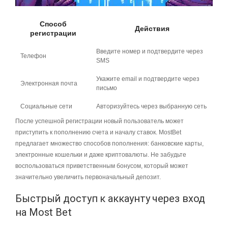
Способ
Действия
регистрации
Введите номер и подтвердите через
Телефон
SMS
Укажите email и подтвердите через
Электронная почта
письмо
Социальные сети
Авторизуйтесь через выбранную сеть
После успешной регистрации новый пользователь может
приступить к пополнению счета и началу ставок. MostBet
предлагает множество способов пополнения: банковские карты,
электронные кошельки и даже криптовалюты. Не забудьте
воспользоваться приветственным бонусом, который может
значительно увеличить первоначальный депозит.
Быстрый доступ к аккаунту через вход
на Most Bet