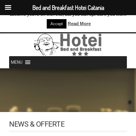
Bed and Breakfast Hotei Catania
This website uses cookies to improve your experience. We'll
assume you're ok with this, but you can opt-out if you wish.
Italiano
English
Français
Deutsch
Read More
Accept
Español
MENU
NEWS & OFFERTE