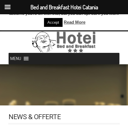
Bed and Breakfast Hotei Catania
This website uses cookies to improve your experience. We'll
assume you're ok with this, but you can opt-out if you wish.
Italiano
English
Français
Deutsch
Read More
Accept
Español
MENU
NEWS & OFFERTE