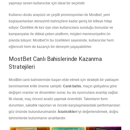
yapmayı seven kullanıcılar için ideal bir seçimdir.
Kullanıcı dostu arayüzü ve çeşitli promosyonları ile Mostbet, yeni
başlayanlardan deneyimli bahisçilere kadar geniş bir kitleye hitap
ediyor. Özellikle ilk kez üye olan kullanıcılara sunduğu bonuslar ve
kampanyalar ile dikkat çeken platform, müşteri memnuniyetini ön
planda tutuyor. Mostbet’in bu özellikleri sayesinde, kullanıcılar hem
eğlenceli hem de kazançlı bir deneyim yaşayabilirler.
MostBet Canlı Bahislerinde Kazanma
Stratejileri
MostBet canlı bahislerinde başarı elde etmek için stratejik bir yaklaşım
benimsemek kritik öneme sahiptir.
Canlı bahis
, maçın gidişatına göre
değişen oranlar ve dinamikler sunar, bu da oyunculara avantaj sağlar.
İlk olarak, maç öncesi analiz yapmak önemlidir. Takımların form
durumları, sakatlık raporları ve önceki karşılaşmalardaki performansları
göz önünde bulundurulmalıdır.
İstatistikleri
iyi değerlendirmek, doğru
tahminlerde bulunmanın anahtarıdır.