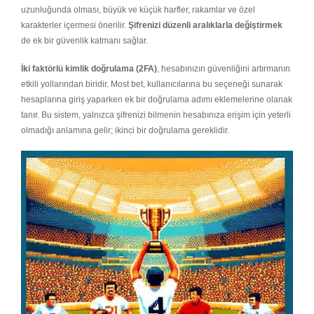
uzunluğunda olması, büyük ve küçük harfler, rakamlar ve özel
karakterler içermesi önerilir.
Şifrenizi düzenli aralıklarla değiştirmek
de ek bir güvenlik katmanı sağlar.
İki faktörlü kimlik doğrulama (2FA)
, hesabınızın güvenliğini artırmanın
etkili yollarından biridir. Most bet, kullanıcılarına bu seçeneği sunarak
hesaplarına giriş yaparken ek bir doğrulama adımı eklemelerine olanak
tanır. Bu sistem, yalnızca şifrenizi bilmenin hesabınıza erişim için yeterli
olmadığı anlamına gelir; ikinci bir doğrulama gereklidir.