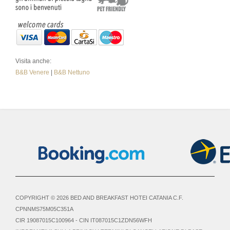
Visita anche:
B&B Venere
|
B&B Nettuno
COPYRIGHT © 2026 BED AND BREAKFAST HOTEI CATANIA C.F.
CPNNMS75M05C351A
CIR 19087015C100964 - CIN IT087015C1ZDN56WFH