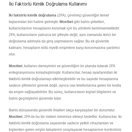
İki Faktörlü Kimlik Doğrulama Kullanımı
İki faktörlü kimlik doğrulama
(2FA), çevrimiçi güvenliğin temel
taşlarından biri haline gelmiştir.
Mostbet
gibi bahis şirketleri,
kullanıcılarının hesaplarını korumak için bu yöntemi benimsemektedir.
2FA, kullanıcıların yalnızca bir şifreyle değil, aynı zamanda ikinci bir
doğrulama adımıyla da giriş yapmalarını sağlar. Bu ek güvenlik
katmanı, hesapların kötü niyetli erişimlere karşı korunmasına yardımcı
olur.
Mostbet
, kullanıcı deneyimini ve güvenliğini ön planda tutarak 2FA
entegrasyonunu kolaylaştırmıştır. Kullanıcılar, hesap ayarlarından iki
faktörlü kimlik doğrulamayı etkinleştirebilir ve bu sayede hesaplarına
sadece şifrelerini girerek değil, ayrıca cep telefonlarına gelen bir kodla
da erişim sağlayabilirler. Bu süreç, kullanıcıların kişisel bilgilerini ve
bahis geçmişlerini güvende tutar.
Bahis dünyasında güvenlik ihlalleri sıkça karşılaşılan bir durumdur.
Mostbet
, 2FA ile bu tür riskleri minimize etmeyi hedefler. Kullanıcılar, iki
faktörlü kimlik doğrulama sayesinde sadece yetkili cihazlardan ve
kişilerden gelen erişim taleplerini onaylayarak hesaplarının kontrolünü