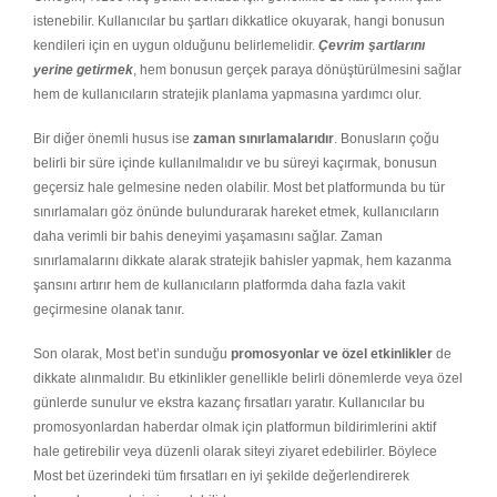
istenebilir. Kullanıcılar bu şartları dikkatlice okuyarak, hangi bonusun
kendileri için en uygun olduğunu belirlemelidir.
Çevrim şartlarını
yerine getirmek
, hem bonusun gerçek paraya dönüştürülmesini sağlar
hem de kullanıcıların stratejik planlama yapmasına yardımcı olur.
Bir diğer önemli husus ise
zaman sınırlamalarıdır
. Bonusların çoğu
belirli bir süre içinde kullanılmalıdır ve bu süreyi kaçırmak, bonusun
geçersiz hale gelmesine neden olabilir. Most bet platformunda bu tür
sınırlamaları göz önünde bulundurarak hareket etmek, kullanıcıların
daha verimli bir bahis deneyimi yaşamasını sağlar. Zaman
sınırlamalarını dikkate alarak stratejik bahisler yapmak, hem kazanma
şansını artırır hem de kullanıcıların platformda daha fazla vakit
geçirmesine olanak tanır.
Son olarak, Most bet’in sunduğu
promosyonlar ve özel etkinlikler
de
dikkate alınmalıdır. Bu etkinlikler genellikle belirli dönemlerde veya özel
günlerde sunulur ve ekstra kazanç fırsatları yaratır. Kullanıcılar bu
promosyonlardan haberdar olmak için platformun bildirimlerini aktif
hale getirebilir veya düzenli olarak siteyi ziyaret edebilirler. Böylece
Most bet üzerindeki tüm fırsatları en iyi şekilde değerlendirerek