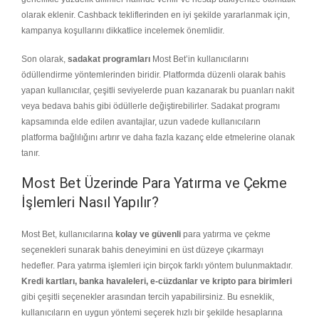
olarak eklenir. Cashback tekliflerinden en iyi şekilde yararlanmak için,
kampanya koşullarını dikkatlice incelemek önemlidir.
Son olarak,
sadakat programları
Most Bet’in kullanıcılarını
ödüllendirme yöntemlerinden biridir. Platformda düzenli olarak bahis
yapan kullanıcılar, çeşitli seviyelerde puan kazanarak bu puanları nakit
veya bedava bahis gibi ödüllerle değiştirebilirler. Sadakat programı
kapsamında elde edilen avantajlar, uzun vadede kullanıcıların
platforma bağlılığını artırır ve daha fazla kazanç elde etmelerine olanak
tanır.
Most Bet Üzerinde Para Yatırma ve Çekme
İşlemleri Nasıl Yapılır?
Most Bet, kullanıcılarına
kolay ve güvenli
para yatırma ve çekme
seçenekleri sunarak bahis deneyimini en üst düzeye çıkarmayı
hedefler. Para yatırma işlemleri için birçok farklı yöntem bulunmaktadır.
Kredi kartları, banka havaleleri, e-cüzdanlar ve kripto para birimleri
gibi çeşitli seçenekler arasından tercih yapabilirsiniz. Bu esneklik,
kullanıcıların en uygun yöntemi seçerek hızlı bir şekilde hesaplarına