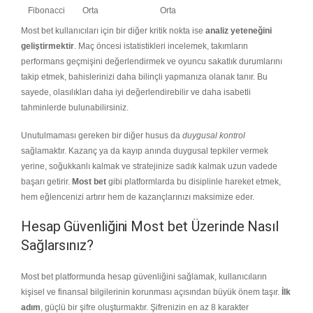
Fibonacci
Orta
Orta
Most bet kullanıcıları için bir diğer kritik nokta ise
analiz yeteneğini
geliştirmektir
. Maç öncesi istatistikleri incelemek, takımların
performans geçmişini değerlendirmek ve oyuncu sakatlık durumlarını
takip etmek, bahislerinizi daha bilinçli yapmanıza olanak tanır. Bu
sayede, olasılıkları daha iyi değerlendirebilir ve daha isabetli
tahminlerde bulunabilirsiniz.
Unutulmaması gereken bir diğer husus da
duygusal kontrol
sağlamaktır. Kazanç ya da kayıp anında duygusal tepkiler vermek
yerine, soğukkanlı kalmak ve stratejinize sadık kalmak uzun vadede
başarı getirir.
Most bet
gibi platformlarda bu disiplinle hareket etmek,
hem eğlencenizi artırır hem de kazançlarınızı maksimize eder.
Hesap Güvenliğini Most bet Üzerinde Nasıl
Sağlarsınız?
Most bet platformunda hesap güvenliğini sağlamak, kullanıcıların
kişisel ve finansal bilgilerinin korunması açısından büyük önem taşır.
İlk
adım
, güçlü bir şifre oluşturmaktır. Şifrenizin en az 8 karakter