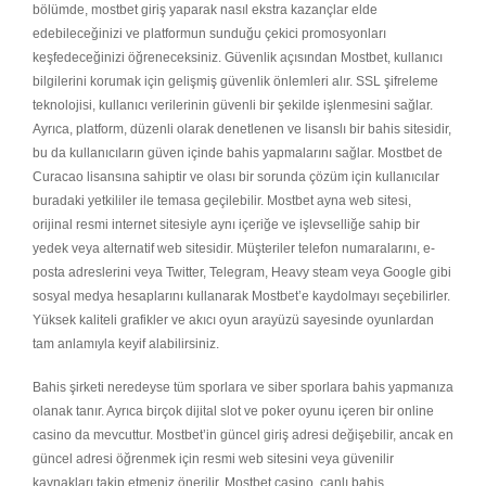
bölümde, mostbet giriş yaparak nasıl ekstra kazançlar elde
edebileceğinizi ve platformun sunduğu çekici promosyonları
keşfedeceğinizi öğreneceksiniz. Güvenlik açısından Mostbet, kullanıcı
bilgilerini korumak için gelişmiş güvenlik önlemleri alır. SSL şifreleme
teknolojisi, kullanıcı verilerinin güvenli bir şekilde işlenmesini sağlar.
Ayrıca, platform, düzenli olarak denetlenen ve lisanslı bir bahis sitesidir,
bu da kullanıcıların güven içinde bahis yapmalarını sağlar. Mostbet de
Curacao lisansına sahiptir ve olası bir sorunda çözüm için kullanıcılar
buradaki yetkililer ile temasa geçilebilir. Mostbet ayna web sitesi,
orijinal resmi internet sitesiyle aynı içeriğe ve işlevselliğe sahip bir
yedek veya alternatif web sitesidir. Müşteriler telefon numaralarını, e-
posta adreslerini veya Twitter, Telegram, Heavy steam veya Google gibi
sosyal medya hesaplarını kullanarak Mostbet’e kaydolmayı seçebilirler.
Yüksek kaliteli grafikler ve akıcı oyun arayüzü sayesinde oyunlardan
tam anlamıyla keyif alabilirsiniz.
Bahis şirketi neredeyse tüm sporlara ve siber sporlara bahis yapmanıza
olanak tanır. Ayrıca birçok dijital slot ve poker oyunu içeren bir online
casino da mevcuttur. Mostbet’in güncel giriş adresi değişebilir, ancak en
güncel adresi öğrenmek için resmi web sitesini veya güvenilir
kaynakları takip etmeniz önerilir. Mostbet casino, canlı bahis