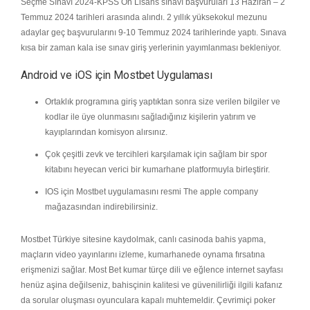
Seçme Sınavı 2024-KPSS Ön Lisans sınavı başvuruları 13 Haziran – 2
Temmuz 2024 tarihleri arasında alındı. 2 yıllık yüksekokul mezunu
adaylar geç başvurularını 9-10 Temmuz 2024 tarihlerinde yaptı. Sınava
kısa bir zaman kala ise sınav giriş yerlerinin yayımlanması bekleniyor.
Android ve iOS için Mostbet Uygulaması
Ortaklık programına giriş yaptıktan sonra size verilen bilgiler ve
kodlar ile üye olunmasını sağladığınız kişilerin yatırım ve
kayıplarından komisyon alırsınız.
Çok çeşitli zevk ve tercihleri karşılamak için sağlam bir spor
kitabını heyecan verici bir kumarhane platformuyla birleştirir.
IOS için Mostbet uygulamasını resmi The apple company
mağazasından indirebilirsiniz.
Mostbet Türkiye sitesine kaydolmak, canlı casinoda bahis yapma,
maçların video yayınlarını izleme, kumarhanede oynama fırsatına
erişmenizi sağlar. Most Bet kumar türçe dili ve eğlence internet sayfası
henüz aşina değilseniz, bahisçinin kalitesi ve güvenilirliği ilgili kafanız
da sorular oluşması oyunculara kapalı muhtemeldir. Çevrimiçi poker