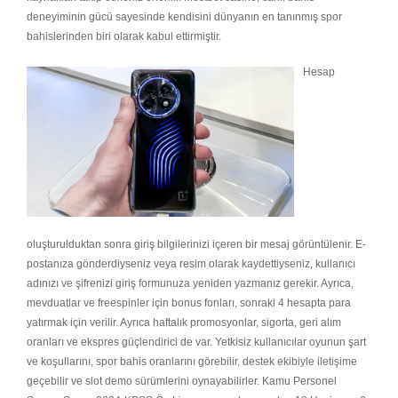
deneyiminin gücü sayesinde kendisini dünyanın en tanınmış spor
bahislerinden biri olarak kabul ettirmiştir.
Hesap
oluşturulduktan sonra giriş bilgilerinizi içeren bir mesaj görüntülenir. E-
postanıza gönderdiyseniz veya resim olarak kaydettiyseniz, kullanıcı
adınızı ve şifrenizi giriş formunuza yeniden yazmanız gerekir. Ayrıca,
mevduatlar ve freespinler için bonus fonları, sonraki 4 hesapta para
yatırmak için verilir. Ayrıca haftalık promosyonlar, sigorta, geri alım
oranları ve ekspres güçlendirici de var. Yetkisiz kullanıcılar oyunun şart
ve koşullarını, spor bahis oranlarını görebilir, destek ekibiyle iletişime
geçebilir ve slot demo sürümlerini oynayabilirler. Kamu Personel