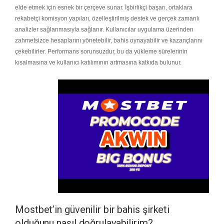
elde etmek için esnek bir çerçeve sunar. İşbirlikçi başarı, ortaklara
rekabetçi komisyon yapıları, özelleştirilmiş destek ve gerçek zamanlı
analizler sağlanmasıyla sağlanır. Kullanıcılar uygulama üzerinden
zahmetsizce hesaplarını yönetebilir, bahis oynayabilir ve kazançlarını
çekebilirler. Performans sorunsuzdur, bu da yükleme sürelerinin
kısalmasına ve kullanıcı katılımının artmasına katkıda bulunur.
Mostbet’in güvenilir bir bahis şirketi
olduğunu nasıl doğrulayabilirim?