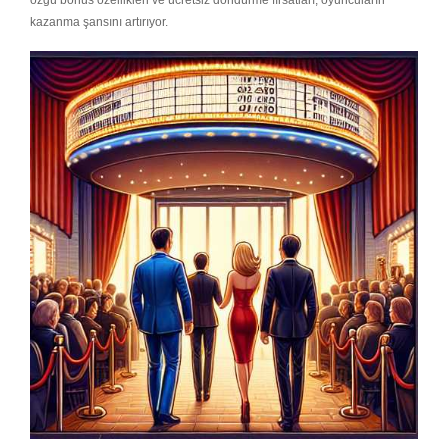
özgü bonus özellikleri ve ücretsiz döndürme fırsatları, oyuncuların
kazanma şansını artırıyor.