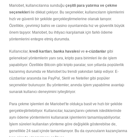
Mariobet, kullanıcılarına sunduğu
çeşitli para yatırma ve çekme
seçenekleri
ile dikkat çekiyor. Bu seçenekler, kullanıcıların işlemlerini
hızlı ve güvenli bir şekilde gerçekleştirmelerine olanak tanıyor.
Özellikle, çevrimiçi bahis ve casino oyunlarında hız ve güvenlik büyük
önem taşıyor. Mariobet, bu ihtiyacı karşılamak için farklı ödeme
yöntemlerini entegre etmiş durumda.
Kullanıcılar,
kredi kartları
,
banka havalesi
ve
e-cüzdanlar
gibi
geleneksel yöntemlerin yanı sıra, kripto para birimleri ile de işlem
yapabiliyor. Özellikle Bitcoin gibi kripto paralar, son yıllarda popülerlik
kazanmış durumda ve Mariobet bu trendi yakından takip ediyor. E-
cüzdanlar arasında ise PayPal, Skrill ve Neteller gibi popüler
seçenekler bulunuyor. Bu yöntemler, anında işlem yapabilme avantajı
sunarak kullanıcı deneyimini iyileştiriyor.
Para çekme işlemleri de Mariobet’te oldukça basit ve hızlı bir şekilde
gerçekleştirilebiliyor. Kullanıcılar, kazançlarını çekmek istediklerinde
aynı ödeme yöntemlerini kullanarak işlemlerini tamamlayabiliyorlar.
İşlem süreleri kullanılan yönteme göre değişiklik gösterebilse de,
genellikle 24 saat içinde tamamlanıyor. Bu da oyuncuların kazançlarına