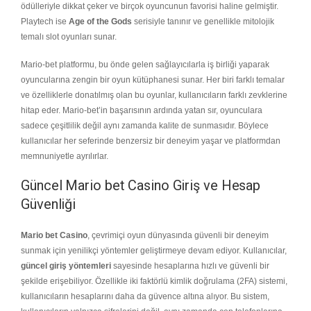
ödülleriyle dikkat çeker ve birçok oyuncunun favorisi haline gelmiştir.
Playtech ise
Age of the Gods
serisiyle tanınır ve genellikle mitolojik
temalı slot oyunları sunar.
Mario-bet platformu, bu önde gelen sağlayıcılarla iş birliği yaparak
oyuncularına zengin bir oyun kütüphanesi sunar. Her biri farklı temalar
ve özelliklerle donatılmış olan bu oyunlar, kullanıcıların farklı zevklerine
hitap eder. Mario-bet’in başarısının ardında yatan sır, oyunculara
sadece çeşitlilik değil aynı zamanda kalite de sunmasıdır. Böylece
kullanıcılar her seferinde benzersiz bir deneyim yaşar ve platformdan
memnuniyetle ayrılırlar.
Güncel Mario bet Casino Giriş ve Hesap
Güvenliği
Mario bet Casino
, çevrimiçi oyun dünyasında güvenli bir deneyim
sunmak için yenilikçi yöntemler geliştirmeye devam ediyor. Kullanıcılar,
güncel giriş yöntemleri
sayesinde hesaplarına hızlı ve güvenli bir
şekilde erişebiliyor. Özellikle iki faktörlü kimlik doğrulama (2FA) sistemi,
kullanıcıların hesaplarını daha da güvence altına alıyor. Bu sistem,