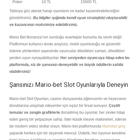
Poker
10 TL
15000 TL
Tabloya göz atarak hangi oyunların ne kadar kazandırabileceğini
görebilirsiniz.
Bu bilgiler ışığında kendi oyun stratejinizi oluşturabilir
ve kazancınızı maksimize edebilirsiniz.
Mario Bet Bonanza’nın sunduğu avantajlar bununla da sınırlı değil.
Platformun kullanıcı dostu arayüzü, mobil uyumluluğu ve güvenilir
ödeme yöntemleri sayesinde oyuncular diledikleri zaman, diledikleri
yerden oyun oynayabiliyorlar.
Her seviyeden oyuncuya hitap eden bu
platformda, siz de şansınızı deneyebilir ve büyük ödüllerin sahibi
olabilirsiniz!
Şansınızı Mario-bet Slot Oyunlarıyla Deneyin
Mario-bet Slot Oyunları, casino dünyasında eğlencenin ve heyecanın
doruklarına ulaşmak isteyenler için eşsiz bir fırsat sunuyor.
Çeşitli
temalar ve zengin grafiklerle
donatılmış bu oyunlar, her zevke hitap
eden geniş bir yelpazeye sahip. İster klasik meyve makineleri, isterse
de modern video slotlar olsun, Mario-bet platformunda
Mariobet giriş
yaparak herkes için bir seçenek mevcut. Üstelik, her oyunun kendine