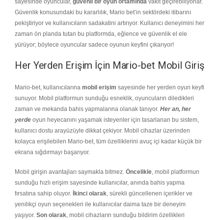
sayesinde oyuncular,
güvenli bir oyun ortamında
vakit geçirebiliyorlar.
Güvenlik konusundaki bu kararlılık, Mario bet’in sektördeki itibarını
pekiştiriyor ve kullanıcıların sadakatini artırıyor. Kullanıcı deneyimini her
zaman ön planda tutan bu platformda, eğlence ve güvenlik el ele
yürüyor; böylece oyuncular sadece oyunun keyfini çıkarıyor!
Her Yerden Erişim İçin Mario-bet Mobil Giriş
Mario-bet, kullanıcılarına
mobil erişim
sayesinde her yerden oyun keyfi
sunuyor. Mobil platformun sunduğu esneklik, oyuncuların diledikleri
zaman ve mekanda bahis yapmalarına olanak tanıyor.
Her an, her
yerde
oyun heyecanını yaşamak isteyenler için tasarlanan bu sistem,
kullanıcı dostu arayüzüyle dikkat çekiyor. Mobil cihazlar üzerinden
kolayca erişilebilen Mario-bet, tüm özelliklerini avuç içi kadar küçük bir
ekrana sığdırmayı başarıyor.
Mobil girişin avantajları saymakla bitmez.
Öncelikle
, mobil platformun
sunduğu hızlı erişim sayesinde kullanıcılar, anında bahis yapma
fırsatına sahip oluyor.
İkinci olarak
, sürekli güncellenen içerikler ve
yenilikçi oyun seçenekleri ile kullanıcılar daima taze bir deneyim
yaşıyor.
Son olarak
, mobil cihazların sunduğu bildirim özellikleri