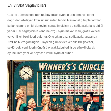
En İyi Slot Sağlayıcıları
Casino dünyasında,
slot sağlayıcıları
oyuncuların deneyimlerini
doğrudan etkileyen kritik unsurlardan biridir. Mario-bet gibi platformlar,
kullanıcılarına en iyi deneyimi sunabilmek için bu sağlayıcılarla iş birliği
yapar. Her sağlayıcının kendine özgü oyun mekanikleri, grafik kalitesi
ve yenilikçi özellikleri bulunur. Öne çıkan bazı sağlayıcılar arasında
NetEnt, Microgaming ve Playtech gibi devler yer alır. Bu şirketler,
sektördeki yeniliklerin öncüsü olarak kabul edilir ve sürekli olarak
oyunculara yeni ve heyecan verici oyunlar sunar.