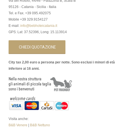
via del Rotolo, 44/46 - Palazzina B, Scala B
95126 - Catania - Sicilia - Italia
Tel. e Fax. +39 095.492075
Mobile +39 329.9154127
E-mail:
info@bebhoteicatania.it
GPS: Lat: 37.52396, Long: 15.113914
CHIEDI QUOTAZIONE
City tax 2,00 euro a persona per notte. Sono esclusi i minori di età
inferiore ai 16 anni.
Visita anche:
B&B Venere
|
B&B Nettuno