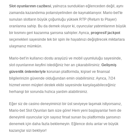
Slot oyunlarının cazibesi
, yalnızca sundukları eğlenceden değil, aynı
zamanda kazandırma potansiyelinden de kaynaklanıyor. Mario-bet’te
sunulan slotların büyük çoğunluğu yüksek RTP (Return to Player)
oranlarına sahip. Bu da demek oluyor ki, oyuncular yatırımlarının büyük
bir kısmını geri kazanma şansına sahipler. Ayrıca,
progresif jackpot
seçenekleri sayesinde tek bir spin ile hayatınızı değiştirecek miktarlara
ulaşmanız mümkün.
Mario-bet’in kullanıcı dostu arayüzü ve mobil uyumluluğu sayesinde,
slot oyunlarının keyfini istediğiniz her an çıkarabilirsiniz.
Gelişmiş
güvenlik önlemleriyle
korunan platformda, kişisel ve finansal
bilgilerinizin güvende olduğundan emin olabilirsiniz. Ayrıca, 7/24
hizmet veren müşteri destek ekibi sayesinde karşılaşabileceğiniz
herhangi bir sorunda hızlıca yardım alabilirsiniz.
Eğer siz de casino deneyiminizi bir üst seviyeye taşımak istiyorsanız,
Mario-bet Slot Oyunları tam size göre! Hem yeni başlayanlar hem de
deneyimli oyuncular için sayısız fırsat sunan bu platformda şansınızı
denemek için daha fazla beklemeyin. Eğlence dolu anlar ve büyük
kazançlar sizi bekliyor!