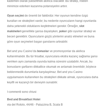
kademeli olarak yükseltmek akıllıca olacaktır. Bu strateji, riskleri
minimize ederken kazanma potansiyelini artırır.
Oyun seçimi
de önemli bir faktördür. Her oyunun kendine özgü
kuralları ve stratejileri vardır; bu nedenle oyuncuların hangi oyunlarda
daha yetenekli olduklarını keşfetmeleri gerekir. Örneğin,
slot
makineleri
genellikle şansa dayalıyken,
poker
gibi oyunlar strateji ve
beceri gerektirir. Oyuncuların güçlü yönlerini analiz etmeleri ve buna
göre oyun seçmeleri başarı şanslarını artırabilir.
Bet and you Casino’da
bonuslar
ve promosyonlar da akıllıca
kullanılmalıdır. Bu tür fırsatlar, oyunculara ekstra kazanç sağlama şansı
verirken aynı zamanda oyunda kalma süresini uzatabilir. Ancak, bu
bonusların şartlarını dikkatlice okumak ve anlamak önemlidir; böylece
beklenmedik durumlarla karşılaşılmaz. Bet and you Casino
uygulamasını kullanırken bu stratejileri dikkate almak, oyunculara daha
keyifli ve kazançlı bir deneyim sunabilir.
I commenti sono chiusi
Bed and Breakfast Hotei
via del Rotolo, 44/46 - Palazzina B, Scala B