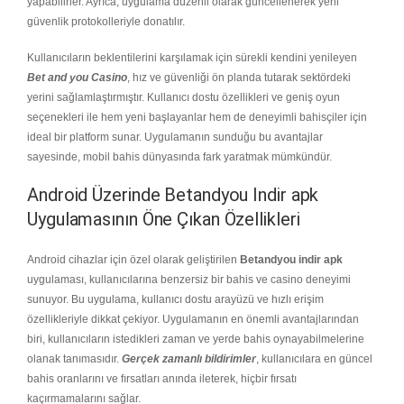
yapabilirler. Ayrıca, uygulama düzenli olarak güncellenerek yeni
güvenlik protokolleriyle donatılır.
Kullanıcıların beklentilerini karşılamak için sürekli kendini yenileyen
Bet and you Casino
, hız ve güvenliği ön planda tutarak sektördeki
yerini sağlamlaştırmıştır. Kullanıcı dostu özellikleri ve geniş oyun
seçenekleri ile hem yeni başlayanlar hem de deneyimli bahisçiler için
ideal bir platform sunar. Uygulamanın sunduğu bu avantajlar
sayesinde, mobil bahis dünyasında fark yaratmak mümkündür.
Android Üzerinde Betandyou Indir apk
Uygulamasının Öne Çıkan Özellikleri
Android cihazlar için özel olarak geliştirilen
Betandyou indir apk
uygulaması, kullanıcılarına benzersiz bir bahis ve casino deneyimi
sunuyor. Bu uygulama, kullanıcı dostu arayüzü ve hızlı erişim
özellikleriyle dikkat çekiyor. Uygulamanın en önemli avantajlarından
biri, kullanıcıların istedikleri zaman ve yerde bahis oynayabilmelerine
olanak tanımasıdır.
Gerçek zamanlı bildirimler
, kullanıcılara en güncel
bahis oranlarını ve fırsatları anında ileterek, hiçbir fırsatı
kaçırmamalarını sağlar.