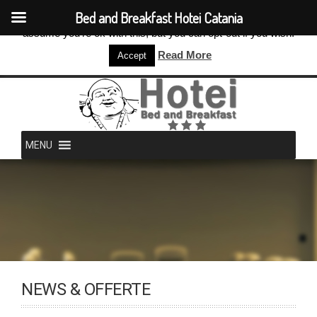
Bed and Breakfast Hotei Catania
This website uses cookies to improve your experience. We'll
assume you're ok with this, but you can opt-out if you wish.
Italiano
English
Français
Deutsch
Read More
Accept
Español
MENU
NEWS & OFFERTE