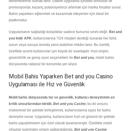
denemelerine olanak tanır. Üstelik uygulama içindeki bonuslar ve
promosyonlar, kazanç potansiyelinizi artırmak için harika fırsatlar sunar.
Bahis yaparken eğlenmek ve kazanmak isteyenler için ideal bir
platformdur.
Uygulamanın sağladığı kolaylıklar sadece bununla sınırlı değil.
Bet and
you Indir APK
, kullanıcılarına 7/24 müşteri desteği sunarak her türlü
sorun veya soruya anında yanıt alabilme imkânı tanır. Bu özellik,
özellikle acemi kullanıcılar için büyük bir avantajdır. Hızlı erişim,
güvenilirlik ve geniş oyun seçenekleri ile
Bet and you
, mobil bahis
dünyasında rakipsiz bir konumda yer alıyor.
Mobil Bahis Yaparken Bet and you Casino
Uygulaması ile Hız ve Güvenlik
Mobil bahis dünyasında hız ve güvenlik, kullanıcı deneyiminin en
kritik unsurlarından biridir.
Bet and you Casino
, bu iki unsuru
mükemmel bir şekilde birleştirerek, kullanıcılarına eşsiz bir bahis
deneyimi sunar. Uygulama, kullanıcıların hızlı ve güvenli bir şekilde
bahis yapabilmeleri için özel olarak tasarlanmıştır. Özellikle mobil
cihazlar üzerinden erişim sağlandığında,
Bet and you Casino