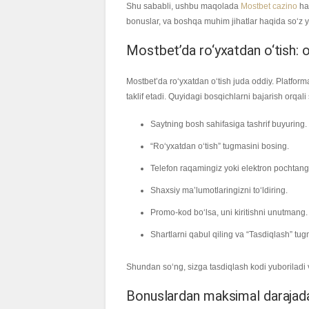
Shu sababli, ushbu maqolada
Mostbet cazino
haq
bonuslar, va boshqa muhim jihatlar haqida so‘z y
Mostbet’da ro‘yxatdan o‘tish: 
Mostbet’da ro‘yxatdan o‘tish juda oddiy. Platform
taklif etadi. Quyidagi bosqichlarni bajarish orqal
Saytning bosh sahifasiga tashrif buyuring.
“Ro‘yxatdan o‘tish” tugmasini bosing.
Telefon raqamingiz yoki elektron pochtangiz
Shaxsiy ma’lumotlaringizni to‘ldiring.
Promo-kod bo‘lsa, uni kiritishni unutmang.
Shartlarni qabul qiling va “Tasdiqlash” tu
Shundan so‘ng, sizga tasdiqlash kodi yuboriladi v
Bonuslardan maksimal darajad