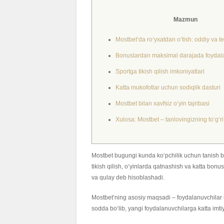
Mazmun
Mostbet’da ro‘yxatdan o‘tish: oddiy va t
Bonuslardan maksimal darajada foydal
Sportga tikish qilish imkoniyatlari
Katta mukofotlar uchun sodiqlik dasturi
Mostbet bilan xavfsiz o‘yin tajribasi
Xulosa: Mostbet – tanlovingizning to‘g‘ri
Mostbet bugungi kunda ko‘pchilik uchun tanish bo
tikish qilish, o‘yinlarda qatnashish va katta bonu
va qulay deb hisoblashadi.
Mostbet’ning asosiy maqsadi – foydalanuvchilar u
sodda bo‘lib, yangi foydalanuvchilarga katta imtiy