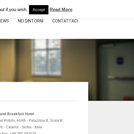
e:
+39.095.492075
info@bebhoteicatania.it
ut if you wish.
Read More
Accept
NEWS
NEI DINTORNI
CONTATTACI
and Breakfast Hotei
del Rotolo, 44/46 - Palazzina B, Scala B
 - Catania - Sicilia - Italia
 e Fax. +39 095.492075