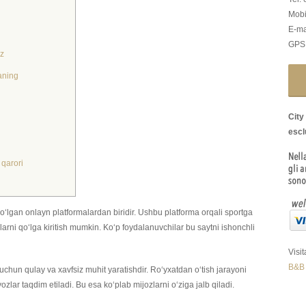
Mobi
E-ma
GPS:
ez
aning
City
esclu
 qarori
‘lgan onlayn platformalardan biridir. Ushbu platforma orqali sportga
slarni qo‘lga kiritish mumkin. Ko‘p foydalanuvchilar bu saytni ishonchli
Visi
B&B
chun qulay va xavfsiz muhit yaratishdir. Ro‘yxatdan o‘tish jarayoni
ozlar taqdim etiladi. Bu esa ko‘plab mijozlarni o‘ziga jalb qiladi.