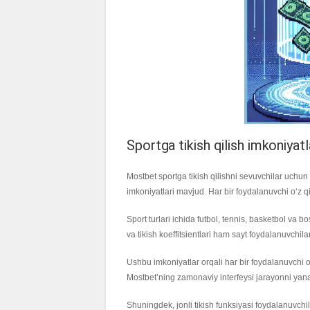
Sportga tikish qilish imkoniyatl
Mostbet sportga tikish qilishni sevuvchilar uchun 
imkoniyatlari mavjud. Har bir foydalanuvchi o‘z qi
Sport turlari ichida futbol, tennis, basketbol va b
va tikish koeffitsientlari ham sayt foydalanuvchila
Ushbu imkoniyatlar orqali har bir foydalanuvchi o‘
Mostbet’ning zamonaviy interfeysi jarayonni yana
Shuningdek, jonli tikish funksiyasi foydalanuvchila