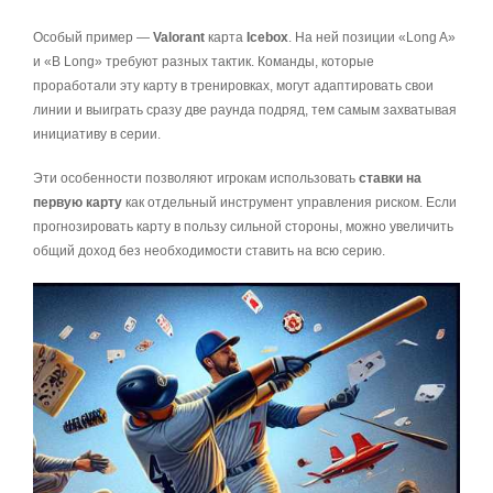
Особый пример —
Valorant
карта
Icebox
. На ней позиции «Long A»
и «B Long» требуют разных тактик. Команды, которые
проработали эту карту в тренировках, могут адаптировать свои
линии и выиграть сразу две раунда подряд, тем самым захватывая
инициативу в серии.
Эти особенности позволяют игрокам использовать
ставки на
первую карту
как отдельный инструмент управления риском. Если
прогнозировать карту в пользу сильной стороны, можно увеличить
общий доход без необходимости ставить на всю серию.