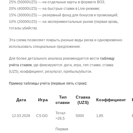
25% (50000UZS) — на отдельные карты в формате BO3;
20% (40000UZS) — на быстрые ставки в Live‑режиме;
15% (30000UZS) — резервный фонд для бонусов и промоакций;
10% (20000UZS) — на экспериментальные рынки (первая кровь,
тоталы убийств).
Эта схема позволяет покрыть разные виды риска и одновременно
использовать специальные предложения.
Для более детального анализа рекомендуется вести
таблицу
учёта ставок
, где фиксируются: дата, игра, тип ставки, ставка
(UZS), коэффициент, результат, прибыль/убыток.
Пример таблицы учёта (первые пять строк):
Тип
Ставка
Дата
Игра
Коэффициент
ставки
(UZS)
Тотал
12.03.2026
CS:GO
5000
1,85
>26,5
Первая