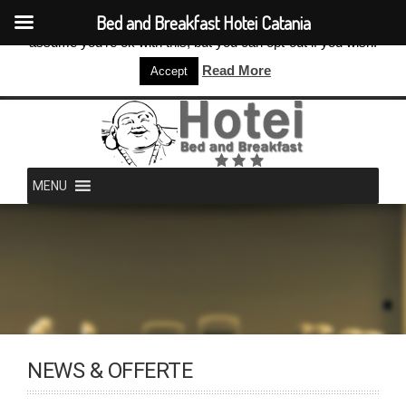
Bed and Breakfast Hotei Catania
This website uses cookies to improve your experience. We'll
assume you're ok with this, but you can opt-out if you wish.
Italiano
English
Français
Deutsch
Read More
Accept
Español
MENU
NEWS & OFFERTE