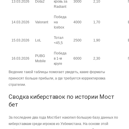
13.03.2026
Dota2
кровь за
3000
2,10
Radiant
Победа
14.03.2026
Valorant
на
4000
1,70
Icebox
Тотал
15.03.2026
LoL
2500
1,90
<45,5
Победа
PUBG
16.03.2026
в 1‑м
6000
2,30
Mobile
круге
Ведение такой таблицы помогает увидеть, какие форматы
приносят больше прибыли, а где требуется корректировка
стратегии.
Сводка киберставок по истории Мост
бет
За последние два года МостБет накопил большую базу данных по
киберставкам среди игроков из Узбекистана. На основе этой