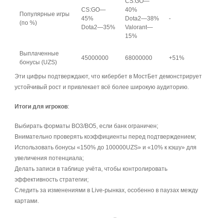
CS:GO—
CS:GO—
40%
Популярные игры
45%
Dota2—38%
‑
(по %)
Dota2—35%
Valorant—
15%
Выплаченные
45000000
68000000
+51%
бонусы (UZS)
Эти цифры подтверждают, что кибербет в МостБет демонстрирует
устойчивый рост и привлекает всё более широкую аудиторию.
Итоги для игроков
:
Выбирать форматы BO3/BO5, если банк ограничен;
Внимательно проверять коэффициенты перед подтверждением;
Использовать бонусы «150% до 100000UZS» и «10% к кэшу» для
увеличения потенциала;
Делать записи в таблице учёта, чтобы контролировать
эффективность стратегии;
Следить за изменениями в Live‑рынках, особенно в паузах между
картами.