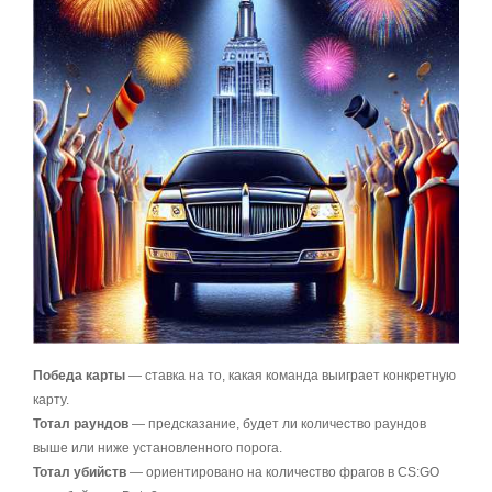
Победа карты
— ставка на то, какая команда выиграет конкретную
карту.
Тотал раундов
— предсказание, будет ли количество раундов
выше или ниже установленного порога.
Тотал убийств
— ориентировано на количество фрагов в CS:GO