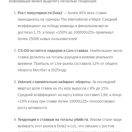
информации можно выделить несколько тенденций.
Рост популярности Dota2
— более 40% всех ставок
приходилось на турниры The International и Major. Средний
коэффициент на победу команды в финальном матче
достигал 1,75, а бонус «150% до 100000UZS» привлекал
более 25000 новых пользователей.
CS:GO остаётся лидером в Live‑ставках
. Наибольшее число
ставок делалось на тоталы раундов в режиме реального
времени. Прибыль от Live‑рынка составила 12% от общего
оборота МостБет в 2025году.
Valorant стремительно набирает обороты
. За последний
квартал доля ставок на эту игру выросла с 8% до 15%.
Средний коэффициент на карту Icebox составил 1,68, а бонус
«10% к кэшу при ставке более 10000UZS» способствовал
росту активности.
Тенденция к ставкам на тоталы убийств
. Игроки стали чаще
выбирать этот рынок в Dota2 и LoL, что связано с ростом