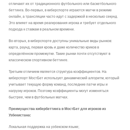
отличают их от традиционного футбольного или баскетбольного
беттинга. Во-первых, в киберспорте играются матчи в режиме
онлайн, а трансляции часто идут с задержкой в несколько секунд.
Это влияет на время реагирования игрока и требует отдельного
подхода к ставкам в реальном времени.
Во‑вторых, в киберспорте доступны уникальные виды рынков:
карта, раунд, первая кровь и даже количество криков в
определённом промежутке. Такие рынки почти отсутствуют в
классическом спортивном беттинге.
Третьим отличием является структура коэффициентов. На
киберспорт МостБет использует динамический алгоритм, который
учитывает текущую форму команд, последние патчи игры и
нагрузку игроков. Поэтому коэффициенты могут изменяться
быстрее, чем в футбольных матчах.
Преимущества кибербеттинга в МостБет для игроков из
Узбекистана:
Локальная поддержка на узбекском языке;