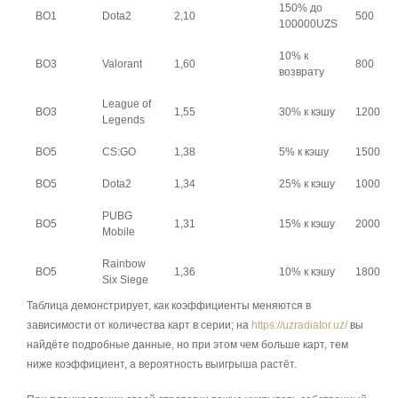
150% до
BO1
Dota2
2,10
500
100000UZS
10% к
BO3
Valorant
1,60
800
возврату
League of
BO3
1,55
30% к кэшу
1200
Legends
BO5
CS:GO
1,38
5% к кэшу
1500
BO5
Dota2
1,34
25% к кэшу
1000
PUBG
BO5
1,31
15% к кэшу
2000
Mobile
Rainbow
BO5
1,36
10% к кэшу
1800
Six Siege
Таблица демонстрирует, как коэффициенты меняются в
зависимости от количества карт в серии; на
https://uzradiator.uz/
вы
найдёте подробные данные, но при этом чем больше карт, тем
ниже коэффициент, а вероятность выигрыша растёт.