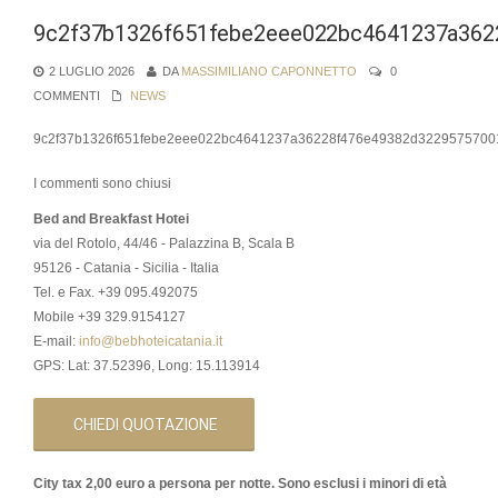
9c2f37b1326f651febe2eee022bc4641237a362
2 LUGLIO 2026
DA
MASSIMILIANO CAPONNETTO
0
COMMENTI
NEWS
9c2f37b1326f651febe2eee022bc4641237a36228f476e49382d3229575700
I commenti sono chiusi
Bed and Breakfast Hotei
via del Rotolo, 44/46 - Palazzina B, Scala B
95126 - Catania - Sicilia - Italia
Tel. e Fax. +39 095.492075
Mobile +39 329.9154127
E-mail:
info@bebhoteicatania.it
GPS: Lat: 37.52396, Long: 15.113914
CHIEDI QUOTAZIONE
City tax 2,00 euro a persona per notte. Sono esclusi i minori di età