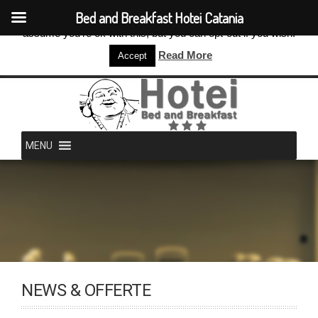
Bed and Breakfast Hotei Catania
This website uses cookies to improve your experience. We'll
assume you're ok with this, but you can opt-out if you wish.
Italiano
English
Français
Deutsch
Read More
Accept
Español
MENU
NEWS & OFFERTE