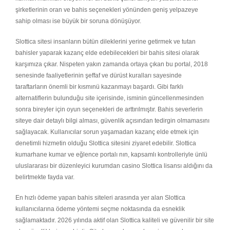
şirketlerinin oran ve bahis seçenekleri yönünden geniş yelpazeye
sahip olması ise büyük bir soruna dönüşüyor.
Slottica sitesi insanların bütün dileklerini yerine getirmek ve tutan
bahisler yaparak kazanç elde edebilecekleri bir bahis sitesi olarak
karşımıza çıkar. Nispeten yakın zamanda ortaya çıkan bu portal, 2018
senesinde faaliyetlerinin şeffaf ve dürüst kuralları sayesinde
taraftarların önemli bir kısmınü kazanmayı başardı. Gibi farklı
alternatiflerin bulunduğu site içerisinde, isminin güncellenmesinden
sonra bireyler için oyun seçenekleri de arttırılmıştır. Bahis severlerin
siteye dair detaylı bilgi alması, güvenlik açısından tedirgin olmamasını
sağlayacak. Kullanıcılar sorun yaşamadan kazanç elde etmek için
denetimli hizmetin olduğu Slottica sitesini ziyaret edebilir. Slottica
kumarhane kumar ve eğlence portalı nın, kapsamlı kontrolleriyle ünlü
uluslararası bir düzenleyici kurumdan casino Slottica lisansı aldığını da
belirtmekte fayda var.
En hızlı ödeme yapan bahis siteleri arasında yer alan Slottica
kullanıcılarına ödeme yöntemi seçme noktasında da esneklik
sağlamaktadır. 2026 yılında aktif olan Slottica kaliteli ve güvenilir bir site