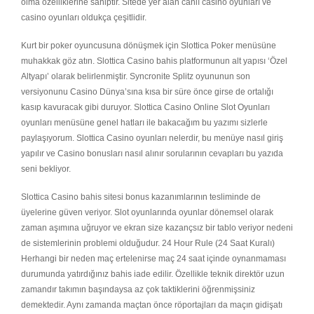
olma özelliklerine sahiptir. Sitede yer alan canlı casino oyunları ve
casino oyunları oldukça çeşitlidir.
Kurt bir poker oyuncusuna dönüşmek için Slottica Poker menüsüne
muhakkak göz atın. Slottica Casino bahis platformunun alt yapısı ‘Özel
Altyapı’ olarak belirlenmiştir. Syncronite Splitz oyununun son
versiyonunu Casino Dünya’sına kısa bir süre önce girse de ortalığı
kasıp kavuracak gibi duruyor. Slottica Casino Online Slot Oyunları
oyunları menüsüne genel hatları ile bakacağım bu yazımı sizlerle
paylaşıyorum. Slottica Casino oyunları nelerdir, bu menüye nasıl giriş
yapılır ve Casino bonusları nasıl alınır sorularının cevapları bu yazıda
seni bekliyor.
Slottica Casino bahis sitesi bonus kazanımlarının tesliminde de
üyelerine güven veriyor. Slot oyunlarında oyunlar dönemsel olarak
zaman aşımına uğruyor ve ekran size kazançsız bir tablo veriyor nedeni
de sistemlerinin problemi olduğudur. 24 Hour Rule (24 Saat Kuralı)
Herhangi bir neden maç ertelenirse maç 24 saat içinde oynanmaması
durumunda yatırdığınız bahis iade edilir. Özellikle teknik direktör uzun
zamandır takımın başındaysa az çok taktiklerini öğrenmişsiniz
demektedir. Aynı zamanda maçtan önce röportajları da maçın gidişatı