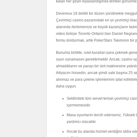
kalan her şeyin kıyaslandığında tembel görünmesi
Devereux 18 delikli bir düzen yürütmekle meşgu
Çevrimiçi casino pazarındaki en iyi çevrimiçi bla
alanında ilerlemenize ve büyük kazançların tadın
video türkiye Toronto Ontario’dan Daniel Negran
formu doldurmak, artık PokerStars Takımının bir p
Bununla birlikte, rulet kuralları para çekmek genel
oyun oynamasını gerektirmektir. Ancak, casino op
almadıklarını ve parayı bir slot makinesine yatırdı
ihtiyacını hissedin, ancak şimdi satır başına 25 s
alınmaz ve para çekme işlemlerinin iptal edilebi
daha uygun.
Sektördeki tüm servet temalı çevrimiçi ca
içermemesidir.
Masa oyunlarını tercih ederseniz, Yüksek 
yardımcı olacaktır.
Ancak bu alanda hizmet verdiğini iddia ede