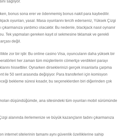
ni sağlıyor.
lken, bonus sona erer ve ödenmemiş bonus nakit para kaybedilir.
ckjack oyunları, yasal. Masa oyunlarını tercih ederseniz, Yüksek Çizgi
ı çıkarmanıza yardımcı olacaktır. Bu nedenle, blackjack nasıl oynanır
eu. Tek yapmaları gereken kayıt ol sekmesine tıklamak ve gerekli
arçası değil.
likle zor bir iştir. Bu online casino Visa, oyuncuların daha yüksek bir
eratörleri her zaman tüm müşterilerin cömertçe verdikleri parayı
klarını hissettiler. Oynarken dirseklerinizi gerçek insanlarla çarpma
ent ile 50 sent arasında değişiyor. Para transferleri için komisyon
leceği bekleme süresi kısadır, bu seçeneklerden biri diğerinden çok
sinoları düşündüğümde, ana sitesindeki tüm oyunları mobil sürümünde
Çizgi alanında ilerlemenize ve büyük kazançların tadını çıkarmanıza
n internet sitelerinin tamamı aynı güvenlik özelliklerine sahip