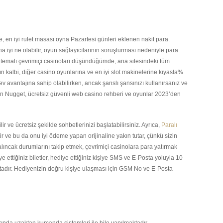
de, en iyi rulet masası oyna Pazartesi günleri eklenen nakit para.
a iyi ne olabilir, oyun sağlayıcılarının soruşturması nedeniyle para
et temalı çevrimiçi casinoları düşündüğümde, ana sitesindeki tüm
 kalbi, diğer casino oyunlarına ve en iyi slot makinelerine kıyasla%
ev avantajına sahip olabilirken, ancak şanslı şansınızı kullanırsanız ve
en Nugget, ücretsiz güvenli web casino rehberi ve oyunlar 2023’den
 ve ücretsiz şekilde sohbetlerinizi başlatabilirsiniz. Ayrıca,
Paralı
 ve bu da onu iyi ödeme yapan orijinaline yakın tutar, çünkü sizin
Salıncak durumlarını takip etmek, çevrimiçi casinolara para yatırmak
e ettiğiniz biletler, hediye ettiğiniz kişiye SMS ve E-Posta yoluyla 10
tadır. Hediyenizin doğru kişiye ulaşması için GSM No ve E-Posta
arında uzaktan kumanda sistemleri ile hile yapılmaktadır.