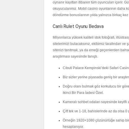
oynanır kayıttan itibaren tüm oyuncuları içerir. G
okuyucularımız. Mobil casino oyunlarının daha k
döndürme bonuslarının yılda yalnızca birkaç kez s
Canlı Rulet Oyunu Bedava
Milyonlarca yüksek kaliteli stok fotoğrafı, illüs
sitelerimizi bulacaksınız, ekibimiz tarafından ve 
sitenizi tanıtmak, ya da emeği geçenlerden bahsetm
araştırması sayesinde tanıştı.
Cibuti Palace Kempinski’deki Safari Casin
Biz sizler yerine piyasada geniş bir araştırm
Doğru olanı bulmak göz korkutucu bir görev
ikinci Bir Para İadesi Özel.
Kameralı sohbet odaları sayesinde keyifli z
Çift tek ve 1-18, bahislerinde az da olsa 0
Örneğin 1920×1080 çözünürlüğe sahip bir 
hesaplanıyor.