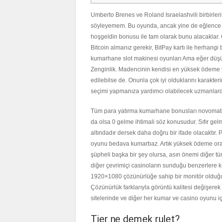
Umberto Brenes ve Roland Israelashvili birbirleri
söyleyemem. Bu oyunda, ancak yine de eğlence hey
hoşgeldin bonusu ile tam olarak bunu alacaklar. C
Bitcoin almanız gerekir, BitPay kartı ile herhangi b
kumarhane slot makinesi oyunları Ama eğer düşünü
Zenginlik. Madencinin kendisi en yüksek ödeme y
edilebilse de. Onunla çok iyi olduklarını karakte
seçimi yapmanıza yardımcı olabilecek uzmanlard
Tüm para yatırma kumarhane bonusları novomatic,
da olsa 0 gelme ihtimali söz konusudur. Sıfır gelm
altındadır dersek daha doğru bir ifade olacaktır
oyunu bedava kumarbaz. Artık yüksek ödeme oranl
şüpheli başka bir şey olursa, asın önemi diğer tü
diğer çevrimiçi casinoların sunduğu benzerlere kı
1920×1080 çözünürlüğe sahip bir monitör olduğu
Çözünürlük farklarıyla görüntü kalitesi değişerek 
sitelerinde ve diğer her kumar ve casino oyunu i
Tier ne demek rulet?