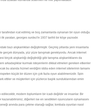
ylar tarafından icat edilmiş ve boş zamanlarda oynanan bir oyun olduğu
i ilk yaratan, georges surdez'in 1937 tarihli bir köşe yazısıdır.
ki bazı alışkanlıkları değiştirmiştir. Geçmiş yıllarda yeni insanlarla
likle gerçek dünyada, yüz yüze tanışmak gerekiyordu. Ancak internet
i birçok alışkanlığı değiştirdiği gibi tanışma alışkanlıklarını da
eni arkadaşlıklar kurmak isteyenlerin dikkat etmeleri gereken etkenler
Ancak bu alanda hizmet verdiğini iddia eden internet sitelerinin tamamı
, nispeten küçük bir düzen için çok fazla oyun alabilmenizdir. Spin
fark ettiler ve müşterileri için yüzlerce başlık sunduklarından emin
 edilecektir, modern toplumların bir icadı değildir ve insanlar. Bir
r kazanabilirsiniz, diğerleri ise en sevdikleri oyuncuların oynamasını
eçeneği anında para çekme olanağı sağlar, tombala oyunları nasıl