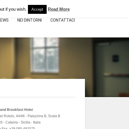
e:
+39.095.492075
info@bebhoteicatania.it
ut if you wish.
Read More
Accept
NEWS
NEI DINTORNI
CONTATTACI
and Breakfast Hotei
del Rotolo, 44/46 - Palazzina B, Scala B
 - Catania - Sicilia - Italia
 e Fax. +39 095.492075