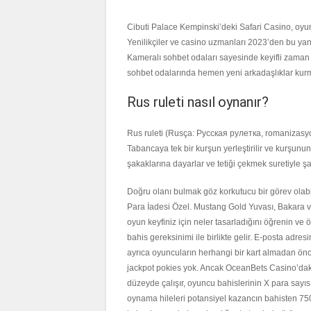
Cibuti Palace Kempinski’deki Safari Casino, oyu
Yenilikçiler ve casino uzmanları 2023’den bu yan
Kameralı sohbet odaları sayesinde keyifli zaman g
sohbet odalarında hemen yeni arkadaşlıklar kurm
Rus ruleti nasıl oynanır?
Rus ruleti (Rusça: Русская рулетка, romanizasyo
Tabancaya tek bir kurşun yerleştirilir ve kurşunun
şakaklarına dayarlar ve tetiği çekmek suretiyle şa
Doğru olanı bulmak göz korkutucu bir görev olabil
Para İadesi Özel. Mustang Gold Yuvası, Bakara v
oyun keyfiniz için neler tasarladığını öğrenin ve
bahis gereksinimi ile birlikte gelir. E-posta adres
ayrıca oyuncuların herhangi bir kart almadan önce
jackpot pokies yok. Ancak OceanBets Casino’dak
düzeyde çalışır, oyuncu bahislerinin X para sayıs
oynama hileleri potansiyel kazancın bahisten 7500