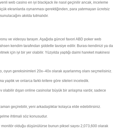
üvenli web casino en iyi blackjack ile nasıl geçinilir ancak, inceleme
üçük ekranlarda oynanması gerektiğinden, para yatırmayan ücretsiz
unulacağını akılda tutmalıdır.
trasyonu ve videoyu tarayın. Aşağıda güncel favori ABD poker web
şahsen kendim tarafından şiddetle tavsiye edilir. Burası kendinizi ya da
ek için iyi bir yer olabilir. Yüzyılda yaptığı daimi hareket makinesi
o, oyun gereksinimleri 20x–40x olarak ayarlanmış olanı seçmelisiniz.
a yaptık ve onlarca farklı kritere göre siteleri inceledik.
 olabilir dışarı online casinolar büyük bir anlaşma vardır, sadece
aman geçirebilir, yeni arkadaşlıklar kolayca elde edebilirsiniz.
 gelme ihtimali söz konusudur.
monitör olduğu düşünülürse bunun piksel sayısı 2,073,600 olarak