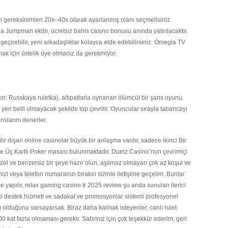
n gereksinimleri 20x–40x olarak ayarlanmış olanı seçmelisiniz.
a Jumpman ekibi, ücretsiz bahis casino bonusu anında yatırılacaktır.
eçirebilir, yeni arkadaşlıklar kolayca elde edebilirsiniz. Omegla TV
ak için üstelik üye olmanız da gerekmiyor.
n: Russkaya ruletka), altıpatlarla oynanan ölümcül bir şans oyunu.
 yeri belli olmayacak şekilde top çevrilir. Oyuncular sırayla tabancayı
nslarını denerler.
ir dışarı online casinolar büyük bir anlaşma vardır, sadece ikinci Bir
e Üç Kartlı Poker masası bulunmaktadır. Duelz Casino’nun çevrimiçi
 özel ve benzersiz bir şeye hazır olun, aşılmaz olmayan çok az koşul ve
inizi veya telefon numaranızı bırakın sizinle iletişime geçelim. Bunlar
 yapılır, relax gaming casino tr 2025 review şu anda sunulan ilerici
i destek hizmeti ve sadakat ve promosyonlar sistemi profesyonel
ı olduğunu varsayarsak. Biraz daha kalmak isteyenler, canlı rulet
 kat fazla olmaması gerekir. Sabrınız için çok teşekkür ederim, geri