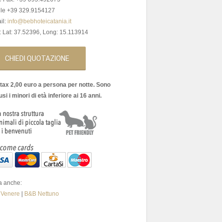
le +39 329.9154127
il:
info@bebhoteicatania.it
 Lat: 37.52396, Long: 15.113914
CHIEDI QUOTAZIONE
 tax 2,00 euro a persona per notte. Sono
si i minori di età inferiore ai 16 anni.
ta anche:
 Venere
|
B&B Nettuno