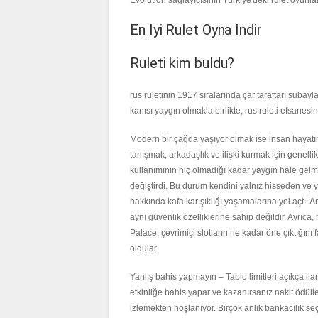
En Iyi Rulet Oyna Indir
Ruleti kim buldu?
rus ruletinin 1917 sıralarında çar taraftarı suba
kanısı yaygın olmakla birlikte; rus ruleti efsanesin
Modern bir çağda yaşıyor olmak ise insan hayatında
tanışmak, arkadaşlık ve ilişki kurmak için genel
kullanımının hiç olmadığı kadar yaygın hale gelmes
değiştirdi. Bu durum kendini yalnız hisseden ve y
hakkında kafa karışıklığı yaşamalarına yol açtı. 
aynı güvenlik özelliklerine sahip değildir. Ayrıca
Palace, çevrimiçi slotların ne kadar öne çıktığını 
oldular.
Yanlış bahis yapmayın – Tablo limitleri açıkça ilan
etkinliğe bahis yapar ve kazanırsanız nakit ödülle
izlemekten hoşlanıyor. Birçok anlık bankacılık s