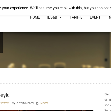
Deutsch
Español
B&B Hotei
Map
Phon
your experience. We'll assume you're ok with this, but you can opt-o
HOME
IL B&B
TARIFFE
EVENTI
Başla
Bed 
via 
NNETTO
0 COMMENTI
NEWS
95126
Tel.