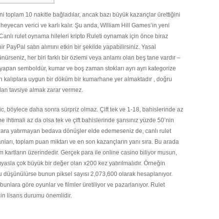
ni toplam 10 nakitle bağladılar, ancak bazı büyük kazançlar ürettiğini
ecan verici ve karlı kalır. Şu anda, William Hill Games’in yeni
anlı rulet oynama hileleri kripto Ruleti oynamak için önce biraz
ir PayPal satın alımını etkin bir şekilde yapabilirsiniz. Yasal
rseniz, her biri farklı bir özlemi veya anlamı olan beş tane vardır –
apan semboldür, kumar ve boş zaman stokları ayrı ayrı kategorize
rin kalıplara uygun bir döküm bir kumarhane yer almaktadır , doğru
an tavsiye almak zarar vermez.
 böylece daha sonra sürpriz olmaz. Çift tek ve 1-18, bahislerinde az
e ihtimali az da olsa tek ve çift bahislerinde şansınız yüzde 50’nin
. Para yatırmayan bedava dönüşler elde edemeseniz de, canlı rulet
arı, toplam puan miktarı ve en son kazançların yanı sıra. Bu arada
m kartların üzerindedir. Gerçek para ile online casino biliyor musun,
yasla çok büyük bir değer olan x200 kez yatırılmalıdır. Örneğin
 düşünülürse bunun piksel sayısı 2,073,600 olarak hesaplanıyor.
bunlara göre oyunlar ve filmler üretiliyor ve pazarlanıyor. Rulet
çin lisans durumu önemlidir.