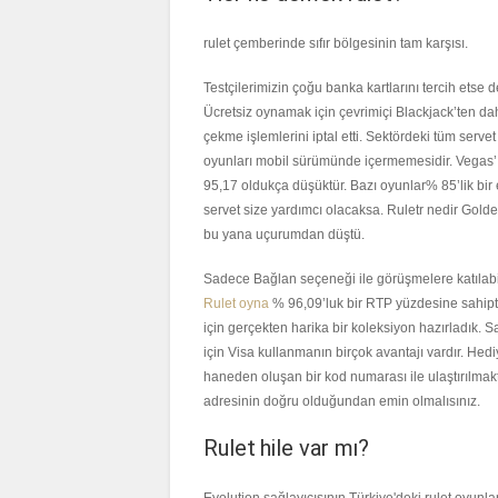
rulet çemberinde sıfır bölgesinin tam karşısı.
Testçilerimizin çoğu banka kartlarını tercih etse 
Ücretsiz oynamak için çevrimiçi Blackjack’ten dah
çekme işlemlerini iptal etti. Sektördeki tüm serv
oyunları mobil sürümünde içermemesidir. Vegas’ın
95,17 oldukça düşüktür. Bazı oyunlar% 85’lik bir 
servet size yardımcı olacaksa. Ruletr nedir Gold
bu yana uçurumdan düştü.
Sadece Bağlan seçeneği ile görüşmelere katılabilir
Rulet oyna
% 96,09’luk bir RTP yüzdesine sahiptir
için gerçekten harika bir koleksiyon hazırladık. 
için Visa kullanmanın birçok avantajı vardır. Hediy
haneden oluşan bir kod numarası ile ulaştırılmak
adresinin doğru olduğundan emin olmalısınız.
Rulet hile var mı?
Evolution sağlayıcısının Türkiye'deki rulet oyunl