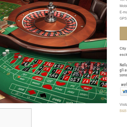
Mobi
E-ma
GPS:
City
esclu
Visi
B&B