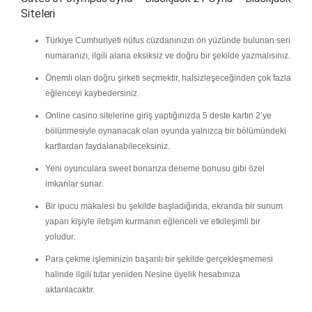
Siteleri
Türkiye Cumhuriyeti nüfus cüzdanınızın ön yüzünde bulunan seri
numaranızı, ilgili alana eksiksiz ve doğru bir şekilde yazmalısınız.
Önemli olan doğru şirketi seçmektir, halsizleşeceğinden çok fazla
eğlenceyi kaybedersiniz.
Online casino sitelerine giriş yaptığınızda 5 deste kartın 2’ye
bölünmesiyle oynanacak olan oyunda yalnızca bir bölümündeki
kartlardan faydalanabileceksiniz.
Yeni oyunculara sweet bonanza deneme bonusu gibi özel
imkanlar sunar.
Bir ipucu makalesi bu şekilde başladığında, ekranda bir sunum
yapan kişiyle iletişim kurmanın eğlenceli ve etkileşimli bir
yoludur.
Para çekme işleminizin başarılı bir şekilde gerçekleşmemesi
halinde ilgili tutar yeniden Nesine üyelik hesabınıza
aktarılacaktır.