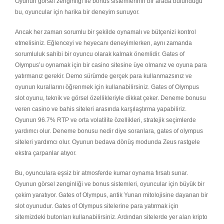
Oyunun görsel zenginliği ile bonus sistemlerinin bir arada bulunduğu
bu, oyuncular için harika bir deneyim sunuyor.
Ancak her zaman sorumlu bir şekilde oynamalı ve bütçenizi kontrol
etmelisiniz. Eğlenceyi ve heyecanı deneyimlerken, aynı zamanda
sorumluluk sahibi bir oyuncu olarak kalmak önemlidir. Gates of
Olympus’u oynamak için bir casino sitesine üye olmanız ve oyuna para
yatırmanız gerekir. Demo sürümde gerçek para kullanmazsınız ve
oyunun kurallarını öğrenmek için kullanabilirsiniz. Gates of Olympus
slot oyunu, teknik ve görsel özellikleriyle dikkat çeker. Deneme bonusu
veren casino ve bahis siteleri arasında karşılaştırma yapabiliriz.
Oyunun 96.7% RTP ve orta volatilite özellikleri, stratejik seçimlerde
yardımcı olur. Deneme bonusu nedir diye soranlara, gates of olympus
siteleri yardımcı olur. Oyunun bedava dönüş modunda Zeus rastgele
ekstra çarpanlar atıyor.
Bu, oyunculara eşsiz bir atmosferde kumar oynama fırsatı sunar.
Oyunun görsel zenginliği ve bonus sistemleri, oyuncular için büyük bir
çekim yaratıyor. Gates of Olympus, antik Yunan mitolojisine dayanan bir
slot oyunudur. Gates of Olympus sitelerine para yatırmak için
sitemizdeki butonları kullanabilirsiniz. Ardından sitelerde yer alan kripto