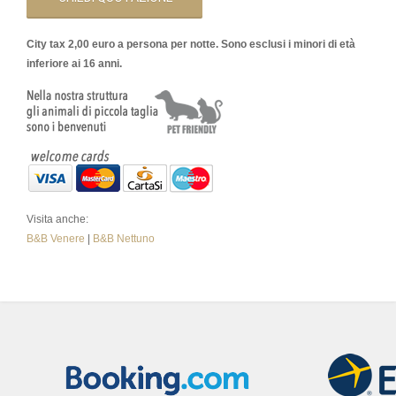
City tax 2,00 euro a persona per notte. Sono esclusi i minori di età
inferiore ai 16 anni.
Visita anche:
B&B Venere
|
B&B Nettuno