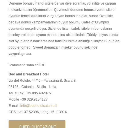
Deneme bonusu hangi sitelerde var diye soranlar, volatilite ve çarpan
mekanizmasını öğrenmelidir. Çevrimsiz deneme bonusu veren siteler,
oyunun temel kurallarını vurgulayan bonus tabloları sunar. Özellikle
bedava dönüş kampanyalarının büyük bölümü Gates of Olympus
oyununda geçerli oluyor. Sizler de listemizdeki sitelerin bonuslarını
inceleyerek dede oyunu macerasına atılabilirsiniz. Türkiye piyasasında
slot oyunlarının halk arasında farklı bir isimle anıldığı biliniyor. Bunun en
popüler örneği, Sweet Bonanza’nın şeker oyunu şeklinde
yaygınlaşması.
I commenti sono chiusi
Bed and Breakfast Hotei
via del Rotolo, 44/46 - Palazzina B, Scala B
95126 - Catania - Sicilia - Italia
Tel. e Fax. +39 095.492075
Mobile +39 329.9154127
E-mail:
info@bebhoteicatania.it
GPS: Lat: 37.52396, Long: 15.113914
CHIEDI QUOTAZIONE