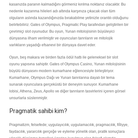
kasanızda paranın kalmadığını görmeniz kırılma noktanız olacaktır. Bu
nedenle kazanma hileleri adı altında karşınıza çıkacak olan tüm
olguların aslında kazandığınızda bırakabilme yetinizle orantılı olduğunu
belirtebiliriz. Gates of Olympus, Pragmatic Play tarafından geliştirilen bir
çevrimiçi slot oyunudur. Bu oyun, Yunan mitolojisinin büyüleyici
dünyasına ilham verilmiştir ve oyuncuları tanrıların ve mitolojik
varlıkların yaşadığı efsanevi bir dünyaya davet eder.
Oyun, beş makara ve birden fazla ödül hattı ile geleneksel bir slot
oyunu yapısına sahiptir. Gates of Olympus Casino, Yunan mitolojisinin
büyülü dünyasını modern kumarhane eğlencesiyle birleştiriyor.
Kumarhane, Olympus Dağı ve Yunan tanrılarına dayalı bir tema
sunarak oyunculara gerçeküstü bir deneyim sunuyor. Kumarhane
lobisi, Athena, Zeus, Apollo ve diğer tanrıların tasvirlerini içeren görsel
unsurlarla süslenmiştir.
Pragmatik sahibi kim?
Pragmatizm, felsefede; uygulayıcılık, uygulamacılık, pragmacılık, fiîliyye,
faydacılık, yararcılık gerçeğe ve eyleme yönelik olan, pratik sonuçlara