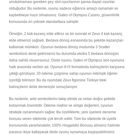
unutulmaması gereken şey, slot oyunlarının şansa dayalı oyunlar
olduğudur. Bu nedenle, oyunu sadece eğlence amaçlı oynamalı ve
kaybetmeye hazır olmalısınız. Gates of Olympus Casino, güvenilirlik
konusunda en yüksek standartlara sahiptir.
Örneğin, 2 katı kazanç elde ettiniz ve bir sonraki el Zeus 4 katı kazanç
elde etmenizi sağladı. Bedava dönüş esnasında bu şekilde kazançları
katlamak mümkün. Oyunun bedava dönüş modunda 3 Scatter
sembolünü denk getirirseniz bu durumda ekstra 5 bedava dönüşün
daha sahibi oluyorsunuz. Dede oyunu, Gates of Olympus slot oyununa
halk arasında verilen ad. Oyunun 6×5 formatında bahisçilerin karşısına
çıktığı görülüyor. 20 ödeme çizgisine sahip oyunun mitolojik öğeler
içerdiği biliniyor. Bu da oyundaki Zeus figürüne Türkiye’deki
bahisçilerin dede demesiyle sonuçlanıyor.
Bu nedenle, wild sembollerini takip etmek ve onları doğru şekilde
kullanmak önemlidir. Ödeme matrisi ve simge değerleri, oyunun
stratejik oynanmasını sağlar. Bu özelliklerle, yeni üyelere deneme
bonusu veren sitelerde çok tercih edilir. Tüm bu sitelerde ilk üyelik
bonusunda yararlanabilir, 100% Hoşgeldin Bonusu almanız halinde
paranızı ikiye katlayarak dede oyunu oynamaya başlayabilirsiniz.