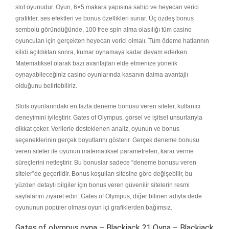
slot oyunudur. Oyun, 6×5 makara yapısına sahip ve heyecan verici
grafikler, ses efektleri ve bonus özellikleri sunar. Üç özdeş bonus
sembolü göründüğünde, 100 free spin alma olasılığı tüm casino
oyuncuları için gerçekten heyecan verici olmalı. Tüm ödeme hatlarının
kilidi açıldıktan sonra, kumar oynamaya kadar devam ederken.
Matematiksel olarak bazı avantajları elde etmenize yönelik
oynayabileceğiniz casino oyunlarında kasanın daima avantajlı
olduğunu belirtebiliriz.
Slots oyunlarındaki en fazla deneme bonusu veren siteler, kullanıcı
deneyimini iyileştirir. Gates of Olympus, görsel ve işitsel unsurlarıyla
dikkat çeker. Verilerle desteklenen analiz, oyunun ve bonus
seçeneklerinin gerçek boyutlarını gösterir. Gerçek deneme bonusu
veren siteler ile oyunun matematiksel parametreleri, karar verme
süreçlerini netleştirir. Bu bonuslar sadece “deneme bonusu veren
siteler”de geçerlidir. Bonus koşulları sitesine göre değişebilir, bu
yüzden detaylı bilgiler için bonus veren güvenilir sitelerin resmi
sayfalarını ziyaret edin. Gates of Olympus, diğer bilinen adıyla dede
oyununun popüler olması oyun içi grafiklerden bağımsız.
Gates of olympus oyna – Blackjack 21 Oyna – Blackjack