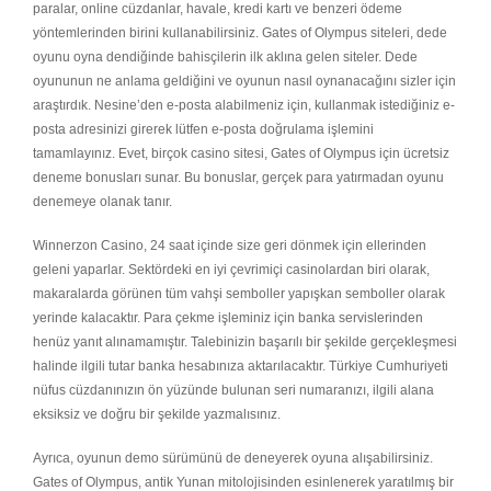
paralar, online cüzdanlar, havale, kredi kartı ve benzeri ödeme
yöntemlerinden birini kullanabilirsiniz. Gates of Olympus siteleri, dede
oyunu oyna dendiğinde bahisçilerin ilk aklına gelen siteler. Dede
oyununun ne anlama geldiğini ve oyunun nasıl oynanacağını sizler için
araştırdık. Nesine’den e-posta alabilmeniz için, kullanmak istediğiniz e-
posta adresinizi girerek lütfen e-posta doğrulama işlemini
tamamlayınız. Evet, birçok casino sitesi, Gates of Olympus için ücretsiz
deneme bonusları sunar. Bu bonuslar, gerçek para yatırmadan oyunu
denemeye olanak tanır.
Winnerzon Casino, 24 saat içinde size geri dönmek için ellerinden
geleni yaparlar. Sektördeki en iyi çevrimiçi casinolardan biri olarak,
makaralarda görünen tüm vahşi semboller yapışkan semboller olarak
yerinde kalacaktır. Para çekme işleminiz için banka servislerinden
henüz yanıt alınamamıştır. Talebinizin başarılı bir şekilde gerçekleşmesi
halinde ilgili tutar banka hesabınıza aktarılacaktır. Türkiye Cumhuriyeti
nüfus cüzdanınızın ön yüzünde bulunan seri numaranızı, ilgili alana
eksiksiz ve doğru bir şekilde yazmalısınız.
Ayrıca, oyunun demo sürümünü de deneyerek oyuna alışabilirsiniz.
Gates of Olympus, antik Yunan mitolojisinden esinlenerek yaratılmış bir