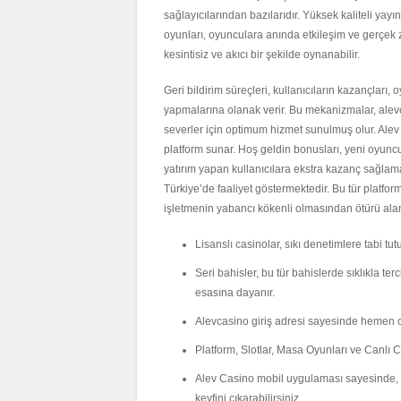
sağlayıcılarından bazılarıdır. Yüksek kaliteli yayı
oyunları, oyunculara anında etkileşim ve gerçek z
kesintisiz ve akıcı bir şekilde oynanabilir.
Geri bildirim süreçleri, kullanıcıların kazançlar
yapmalarına olanak verir. Bu mekanizmalar, alevca
severler için optimum hizmet sunulmuş olur. Alev
platform sunar. Hoş geldin bonusları, yeni oyuncu
yatırım yapan kullanıcılara ekstra kazanç sağlama
Türkiye’de faaliyet göstermektedir. Bu tür platfo
işletmenin yabancı kökenli olmasından ötürü al
Lisanslı casinolar, sıkı denetimlere tabi tut
Seri bahisler, bu tür bahislerde sıklıkla ter
esasına dayanır.
Alevcasino giriş adresi sayesinde hemen onl
Platform, Slotlar, Masa Oyunları ve Canlı 
Alev Casino mobil uygulaması sayesinde, mo
keyfini çıkarabilirsiniz.