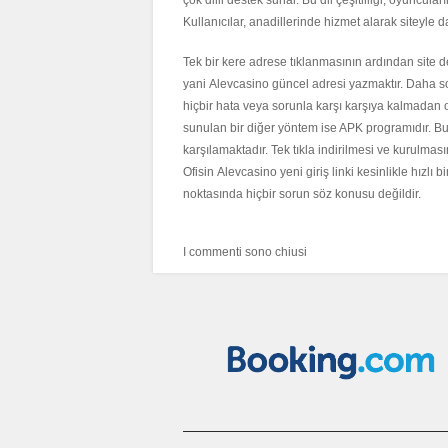
çok dilli destek sunar. Bu dil çeşitliliği, oyuncula
Kullanıcılar, anadillerinde hizmet alarak siteyle da
Tek bir kere adrese tıklanmasının ardından site 
yani Alevcasino güncel adresi yazmaktır. Daha sonr
hiçbir hata veya sorunla karşı karşıya kalmadan on
sunulan bir diğer yöntem ise APK programıdır. Bu
karşılamaktadır. Tek tıkla indirilmesi ve kurulması
Ofisin Alevcasino yeni giriş linki kesinlikle hızlı
noktasında hiçbir sorun söz konusu değildir.
I commenti sono chiusi