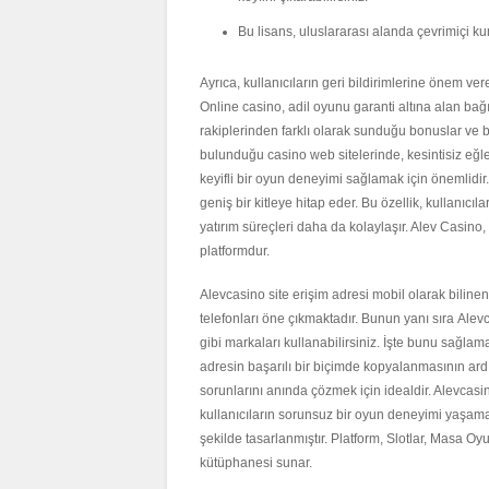
Bu lisans, uluslararası alanda çevrimiçi ku
Ayrıca, kullanıcıların geri bildirimlerine önem ver
Online casino, adil oyunu garanti altına alan bağım
rakiplerinden farklı olarak sunduğu bonuslar ve 
bulunduğu casino web sitelerinde, kesintisiz eğle
keyifli bir oyun deneyimi sağlamak için önemlidir
geniş bir kitleye hitap eder. Bu özellik, kullanıcıla
yatırım süreçleri daha da kolaylaşır. Alev Casino
platformdur.
Alevcasino site erişim adresi mobil olarak biline
telefonları öne çıkmaktadır. Bunun yanı sıra Alevc
gibi markaları kullanabilirsiniz. İşte bunu sağl
adresin başarılı bir biçimde kopyalanmasının ardı
sorunlarını anında çözmek için idealdir. Alevcasi
kullanıcıların sorunsuz bir oyun deneyimi yaşama
şekilde tasarlanmıştır. Platform, Slotlar, Masa Oy
kütüphanesi sunar.