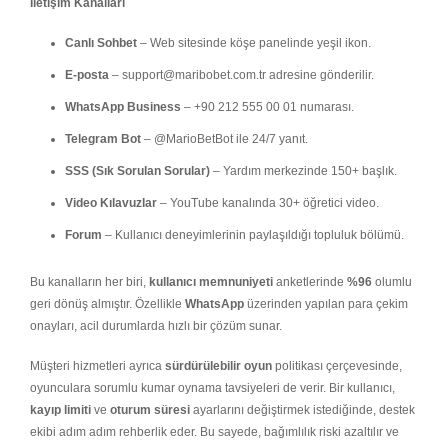
İletişim Kanalları
Canlı Sohbet
– Web sitesinde köşe panelinde yeşil ikon.
E‑posta
– support@maribobet.com.tr adresine gönderilir.
WhatsApp Business
– +90 212 555 00 01 numarası.
Telegram Bot
– @MarioBetBot ile 24/7 yanıt.
SSS (Sık Sorulan Sorular)
– Yardım merkezinde 150+ başlık.
Video Kılavuzlar
– YouTube kanalında 30+ öğretici video.
Forum
– Kullanıcı deneyimlerinin paylaşıldığı topluluk bölümü.
Bu kanalların her biri,
kullanıcı memnuniyeti
anketlerinde
%96
olumlu
geri dönüş almıştır. Özellikle
WhatsApp
üzerinden yapılan para çekim
onayları, acil durumlarda hızlı bir çözüm sunar.
Müşteri hizmetleri ayrıca
sürdürülebilir oyun
politikası çerçevesinde,
oyunculara sorumlu kumar oynama tavsiyeleri de verir. Bir kullanıcı,
kayıp limiti
ve
oturum süresi
ayarlarını değiştirmek istediğinde, destek
ekibi adım adım rehberlik eder. Bu sayede, bağımlılık riski azaltılır ve