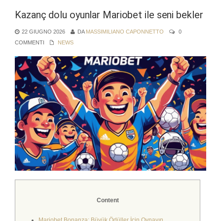
Kazanç dolu oyunlar Mariobet ile seni bekler
22 GIUGNO 2026
DA
MASSIMILIANO CAPONNETTO
0
COMMENTI
NEWS
Content
Mariobet Bonanza: Büyük Ödüller İçin Oynayın