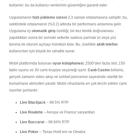
kullanılır; bu da kullanıcı verilerinin güvenliğini garanti eder.
Uygulamanın
hızlı yükleme süresi
2,3 saniye ortalamasına sahiptir; bu,
sektördeki ortalamanın (%3.2) altında bir performans anlamına gelir.
Uygulama içi
otomatik giriş
özelliği, bir kez kimlik doğrulaması
yapıldıktan sonra bir sonraki seferde sadece parmak izi veya yüz
tanıma ile oturum açmayı mümkün kılar. Bu, özellikle
akıllı telefon
kullanıcıları için büyük bir rahatlık sunar.
Mobil platformda bulunan
oyun kütüphanesi
, 2500’den fazla slot, 150
tablo oyunu ve 30 canlı krupiye seçeneği içerir.
Canlı Casino
bölümü,
gerçek zamanlı video akışı ve sohbet penceresi sayesinde otantik bir
kumarhane atmosferi yaratır. Mobil cihazlarda en çok tercih edilen canlı
oyunlar şunlardır:
Live Blackjack
– 99.5% RTP
Live Roulette
– Avrupa ve Fransız varyantları
Live Baccarat
– 98.94% RTP
Live Poker
– Texas Hold’em ve Omaha