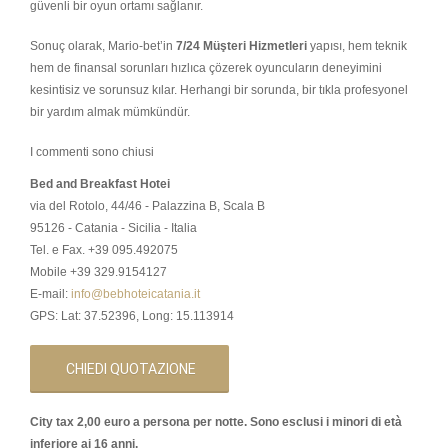
güvenli bir oyun ortamı sağlanır.
Sonuç olarak, Mario‑bet’in
7/24 Müşteri Hizmetleri
yapısı, hem teknik
hem de finansal sorunları hızlıca çözerek oyuncuların deneyimini
kesintisiz ve sorunsuz kılar. Herhangi bir sorunda, bir tıkla profesyonel
bir yardım almak mümkündür.
I commenti sono chiusi
Bed and Breakfast Hotei
via del Rotolo, 44/46 - Palazzina B, Scala B
95126 - Catania - Sicilia - Italia
Tel. e Fax. +39 095.492075
Mobile +39 329.9154127
E-mail:
info@bebhoteicatania.it
GPS: Lat: 37.52396, Long: 15.113914
CHIEDI QUOTAZIONE
City tax 2,00 euro a persona per notte. Sono esclusi i minori di età
inferiore ai 16 anni.