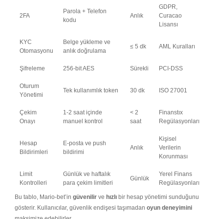
GDPR,
Parola + Telefon
2FA
Anlık
Curacao
kodu
Lisansı
KYC
Belge yükleme ve
≤ 5 dk
AML Kuralları
Otomasyonu
anlık doğrulama
Şifreleme
256-bit AES
Sürekli
PCI‑DSS
Oturum
Tek kullanımlık token
30 dk
ISO 27001
Yönetimi
Çekim
1‑2 saat içinde
< 2
Finanstıx
Onayı
manuel kontrol
saat
Regülasyonları
Kişisel
Hesap
E‑posta ve push
Anlık
Verilerin
Bildirimleri
bildirimi
Korunması
Limit
Günlük ve haftalık
Yerel Finans
Günlük
Kontrolleri
para çekim limitleri
Regülasyonları
Bu tablo, Mario‑bet’in
güvenilir
ve
hızlı
bir hesap yönetimi sunduğunu
gösterir. Kullanıcılar, güvenlik endişesi taşımadan
oyun deneyimini
maksimize edebilirler.