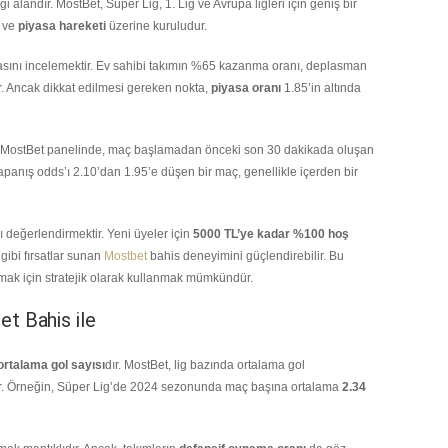
 alandır. MostBet, Süper Lig, 1. Lig ve Avrupa ligleri için geniş bir
ve
piyasa hareketi
üzerine kuruludur.
masını incelemektir. Ev sahibi takımın %65 kazanma oranı, deplasman
ir. Ancak dikkat edilmesi gereken nokta,
piyasa oranı
1.85’in altında
r. MostBet panelinde, maç başlamadan önceki son 30 dakikada oluşan
 Kapanış odds’ı 2.10’dan 1.95’e düşen bir maç, genellikle içerden bir
ı değerlendirmektir. Yeni üyeler için
5000 TL’ye kadar %100 hoş
gibi fırsatlar sunan
Mostbet
bahis deneyimini güçlendirebilir. Bu
ırmak için stratejik olarak kullanmak mümkündür.
et Bahis ile
rtalama gol sayısı
dır. MostBet, lig bazında ortalama gol
r. Örneğin, Süper Lig’de 2024 sezonunda maç başına ortalama
2.34