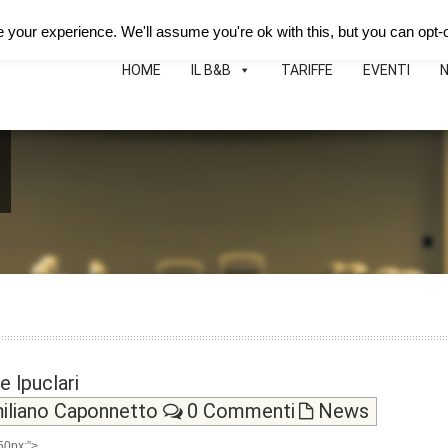
Deutsch
Español
B&B Hotei
Map
Phon
your experience. We'll assume you're ok with this, but you can opt-o
HOME
IL B&B
TARIFFE
EVENTI
e Ipuclari
iliano Caponnetto
0 Commenti
News
50px;”>