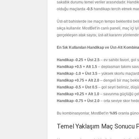
sakatlık durumu temel veriler arasındadır. Handi
olduğu maçlarda
-0.5
handikapı tercih etmek mant
Üst‑alt bahislerde ise maçın tempo beklentisi belir
sıkça kullanılır. MostBet’in canlı paneli, maç içi i
gerçekleşen atak sayısı, üst‑alt kararını yönlendiri
En Sık Kullanılan Handikap ve Üst‑Alt Kombina
Handikap -0.25 + Üst 2.5
– ev sahibi favori, gol 
Handikap +0.5 + Alt 1.5
– deplasman takımı sav
Handikap -1.0 + Üst 3.5
– yüksek skorlu maçlarda 
Handikap +0.75 + Alt 2.0
– dengeli bir maç bekle
Handikap -0.5 + Üst 0.5
– gol seyri belirsiz, düşü
Handikap +0.25 + Alt 1.0
– savunma güçlüğü çek
Handikap -0.75 + Üst 2.0
– orta seviye skor hede
Bu kombinasyonlar, MostBet’in
%95
oranla günce
Temel Yaklaşım Maç Sonucu Pa