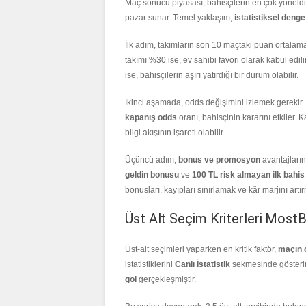
Maç sonucu piyasası, bahisçilerin en çok yöneldiği
pazar sunar. Temel yaklaşım,
istatistiksel denge
İlk adım, takımların son 10 maçtaki puan ortala
takımı %30 ise, ev sahibi favori olarak kabul edil
ise, bahisçilerin aşırı yatırdığı bir durum olabilir.
İkinci aşamada, odds değişimini izlemek gereki
kapanış odds
oranı, bahisçinin kararını etkiler.
bilgi akışının işareti olabilir.
Üçüncü adım,
bonus ve promosyon
avantajların
geldin bonusu
ve
100 TL risk almayan ilk bahis
bonusları, kayıpları sınırlamak ve kâr marjını art
Üst Alt Seçim Kriterleri MostB
Üst‑alt seçimleri yaparken en kritik faktör,
maçın o
istatistiklerini
Canlı İstatistik
sekmesinde gösteri
gol
gerçekleşmiştir.