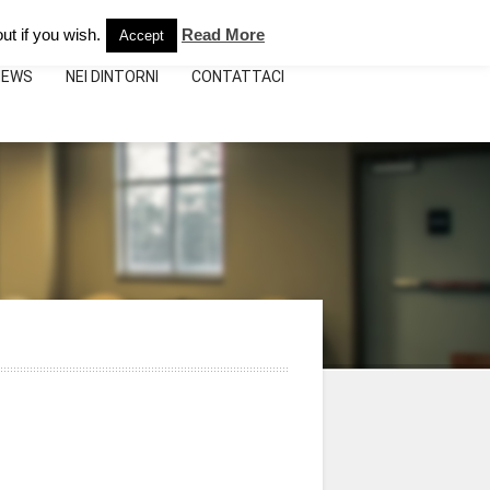
e:
+39.095.492075
info@bebhoteicatania.it
ut if you wish.
Read More
Accept
NEWS
NEI DINTORNI
CONTATTACI