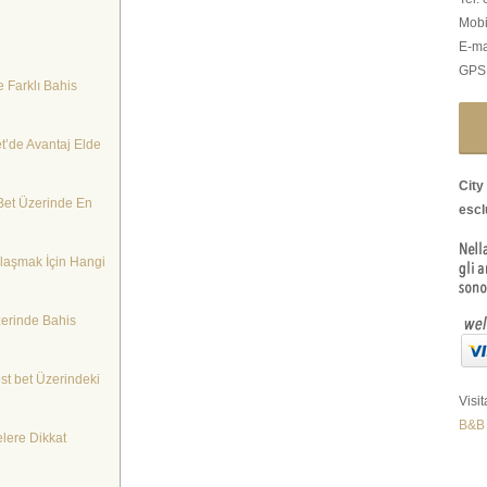
Mobi
E-ma
GPS:
 Farklı Bahis
et’de Avantaj Elde
City
Bet Üzerinde En
esclu
Ulaşmak İçin Hangi
erinde Bahis
t bet Üzerindeki
Visi
B&B
lere Dikkat