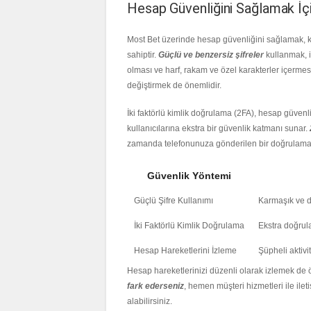
Hesap Güvenliğini Sağlamak İç
Most Bet üzerinde hesap güvenliğini sağlamak, kull
sahiptir.
Güçlü ve benzersiz şifreler
kullanmak, i
olması ve harf, rakam ve özel karakterler içermesi, 
değiştirmek de önemlidir.
İki faktörlü kimlik doğrulama (2FA), hesap güvenli
kullanıcılarına ekstra bir güvenlik katmanı sunar.
zamanda telefonunuza gönderilen bir doğrulama ko
Güvenlik Yöntemi
Güçlü Şifre Kullanımı
Karmaşık ve dü
İki Faktörlü Kimlik Doğrulama
Ekstra doğrul
Hesap Hareketlerini İzleme
Şüpheli aktivi
Hesap hareketlerinizi düzenli olarak izlemek de 
fark ederseniz
, hemen müşteri hizmetleri ile ile
alabilirsiniz.