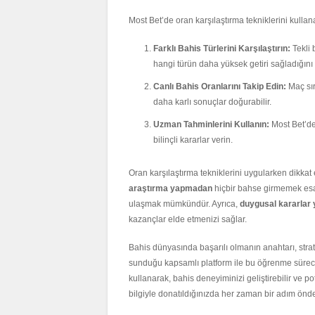
Most Bet’de oran karşılaştırma tekniklerini kullan
Farklı Bahis Türlerini Karşılaştırın:
Tekli 
hangi türün daha yüksek getiri sağladığını 
Canlı Bahis Oranlarını Takip Edin:
Maç sır
daha karlı sonuçlar doğurabilir.
Uzman Tahminlerini Kullanın:
Most Bet’de
bilinçli kararlar verin.
Oran karşılaştırma tekniklerini uygularken dikkat
araştırma yapmadan
hiçbir bahse girmemek esast
ulaşmak mümkündür. Ayrıca,
duygusal kararlar 
kazançlar elde etmenizi sağlar.
Bahis dünyasında başarılı olmanın anahtarı, strat
sunduğu kapsamlı platform ile bu öğrenme sürecini 
kullanarak, bahis deneyiminizi geliştirebilir ve po
bilgiyle donatıldığınızda her zaman bir adım önd