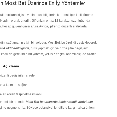
in Most Bet Üzerinde En İyi Yöntemler
anıcıların kişisel ve finansal bilgilerini korumak için kritik öneme
lk adım olarak önerilir. Şifrenizin en az 12 karakter uzunluğunda
hesap güvenliğinizi artırır. Ayrıca, şifrenizi düzenli aralıklarla
ğini sağlamanın etkili bir yoludur. Most Bet, bu özelliği destekleyerek
2FA aktif edildiğinde
, giriş yapmak için yalnızca şifre değil, aynı
du da gereklidir. Bu yöntem, yetkisiz erişimi önemli ölçüde azaltır.
Açıklama
zenli değiştirilen şifreler
ama katmanı sağlar
teleri erken tespit etme imkanı
önemli bir adımdır.
Most Bet hesabınızda beklenmedik aktiviteler
tişime geçmelisiniz. Böylece potansiyel tehditlere karşı hızlıca önlem