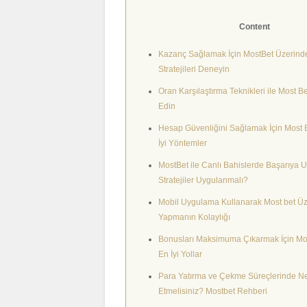
Content
Kazanç Sağlamak İçin MostBet Üzerinde
Stratejileri Deneyin
Oran Karşılaştırma Teknikleri ile Most B
Edin
Hesap Güvenliğini Sağlamak İçin Most 
İyi Yöntemler
MostBet ile Canlı Bahislerde Başarıya 
Stratejiler Uygulanmalı?
Mobil Uygulama Kullanarak Most bet Üz
Yapmanın Kolaylığı
Bonusları Maksimuma Çıkarmak İçin Mos
En İyi Yollar
Para Yatırma ve Çekme Süreçlerinde Ne
Etmelisiniz? Mostbet Rehberi