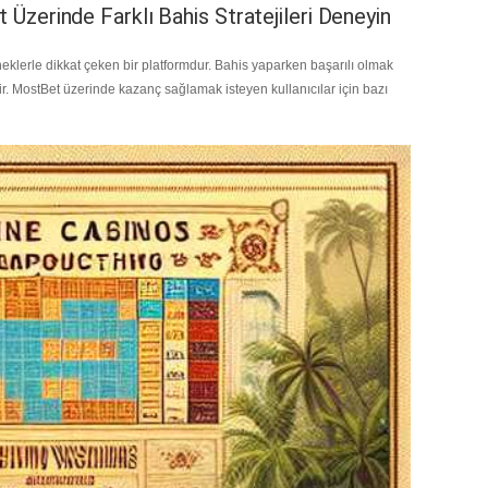
zerinde Farklı Bahis Stratejileri Deneyin
lerle dikkat çeken bir platformdur. Bahis yaparken başarılı olmak
r. MostBet üzerinde kazanç sağlamak isteyen kullanıcılar için bazı