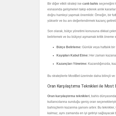
Bir diğer etkili strateji ise
canlı bahis
seçeneğini k
esnasında gelişmeleri takip ederek anlık kararla
doğru hamleyi yapmak önemlidir. Örneğin, bir fu
yükselir ve bu anı değerlendirmek kazanç getirebi
Son olarak, bütçe yönetimi konusuna dikkat çekmek
belirlemek ve bu bütçeyi aşmamak kritik öneme sah
Bütçe Belirleme:
Günlük veya haftalık bir 
Kayıpları Kabul Etme:
Her zaman kazanam
Kazançları Yönetme:
Kazandığınızda, kaza
Bu stratejilerle MostBet üzerinde daha bilinçli ve 
Oran Karşılaştırma Teknikleri ile Most
Oran karşılaştırma teknikleri
, bahis dünyasında 
kullanıcılarına sunduğu geniş oran seçenekleriyle
bahisçilerin kazanma şansını artırır. Bu teknikl
kalmaz, aynı zamanda en iyi getiriyi sağlayacak b