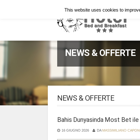
Italiano
English
Français
This website uses cookies to improve 
NEWS & OFFERTE
NEWS & OFFERTE
Bahis Dunyasinda Most Bet ile 
16 GIUGNO 2026
DA
MASSIMILIANO CAPO