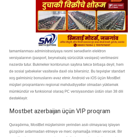
tamamlanması administrasiyaya rəsmi sənədlərin elektron
versiyalarının (pasport, beynəlxalq sürücülük vəsiqəsi) verilməsini
nəzərdə tutur. Bukmeker kontorunun saytına təkcə birbaşa deyil, həm
də sosial şəbəkələr vasitəsilə daxil ola bilərsiniz. Bu təşviqlər standart
xoş gəlmisiniz bonuslarını əvəz etmir. Android və iOS üçün MostBet
müştəri proqramlarını regional məhdudiyyətlər olmadan yükləmək
mümkündür və funksional olaraq PC versiyasından üstün olan 38 dili
dəstəkləyir.
Mostbet azerbaijan üçün VIP proqram
Quraşdırma, MostBet müştərisinin yerindən asılı olmayaraq işləyən
güzgülər axtarmadan etməyə və mərc oynamağa imkan verəcək. Bir