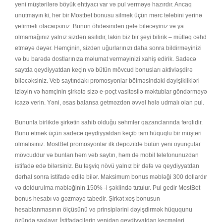
yeni müştərilərə böyük ehtiyacı var və pul verməyə hazırdır. Ancaq
unutmayın ki, hər bir Mostbet bonusu silmək üçün mərc tələbini yerinə
yetirməli olacaqsınız. Bunun öhdəsindən gələ biləcəyiniz və ya
olmamağınız yalnız sizdən asılıdır, lakin biz bir şeyi bilirik – mütləq cəhd
etməyə dəyər. Həmçinin, sizdən uğurlarınızı daha sonra bildirməyinizi
və bu barədə dostlarınıza məlumat verməyinizi xahiş edirik. Sadəcə
saytda qeydiyyatdan keçin və bütün mövcud bonusları aktivləşdirə
biləcəksiniz. Veb saytındakı promosyonlar bölməsindəki dəyişiklikləri
izləyin və həmçinin şirkətə sizə e-poçt vasitəsilə məktublar göndərməyə
icazə verin. Yəni, əsas balansa getməzdən əvvəl hələ udmalı olan pul.
Bununla birlikdə şirkətin sahib olduğu səhmlər qazanclarında fərqlidir.
Bunu etmək üçün sadəcə qeydiyyatdan keçib tam hüquqlu bir müştəri
olmalısınız. MostBet promosyonlar ilk depozitdə bütün yeni oyunçular
mövcuddur və bunları həm veb saytın, həm də mobil telefonunuzdan
istifadə edə bilərsiniz. Bu təşviq növü yalnız bir dəfə və qeydiyyatdan
dərhal sonra istifadə edilə bilər. Maksimum bonus məbləği 300 dollardır
və doldurulma məbləğinin 150% -i şəklində tutulur. Pul gedir MostBet
bonus hesabı və gəzməyə tabedir. Şirkət xoş bonusun
hesablanmasının ölçüsünü və prinsiplərini dəyişdirmək hüququnu
özündə saxlayır. İstifadəçilərin yenidən qeydiyyatdan keçmələri,