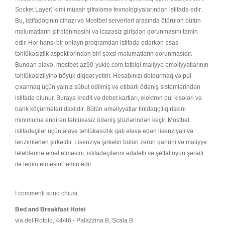
Socket Layer) kimi müasir şifrələmə texnologiyalarından istifadə edir.
Bu, istifadəçinin cihazı və Mostbet serverləri arasında ötürülən bütün
məlumatların şifrələnməsini və icazəsiz girişdən qorunmasını təmin
edir. Hər hansı bir onlayn proqramdan istifadə edərkən əsas
təhlükəsizlik aspektlərindən biri şəxsi məlumatların qorunmasıdır.
Bundan əlavə, mostbet-az90-yukle.com tətbiqi maliyyə əməliyyatlarının
təhlükəsizliyinə böyük diqqət yetirir. Hesabınızı doldurmaq və pul
çıxarmaq üçün yalnız sübut edilmiş və etibarlı ödəniş sistemlərindən
istifadə olunur. Buraya kredit və debet kartları, elektron pul kisələri və
bank köçürmələri daxildir. Bütün əməliyyatlar fırıldaqçılıq riskini
minimuma endirən təhlükəsiz ödəniş şlüzlərindən keçir. Mostbet,
istifadəçilər üçün əlavə təhlükəsizlik qatı əlavə edən lisenziyalı və
tənzimlənən şirkətdir. Lisenziya şirkətin bütün zəruri qanuni və maliyyə
tələblərinə əməl etməsini, istifadəçilərini ədalətli və şəffaf oyun şəraiti
ilə təmin etməsini təmin edir.
I commenti sono chiusi
Bed and Breakfast Hotei
via del Rotolo, 44/46 - Palazzina B, Scala B