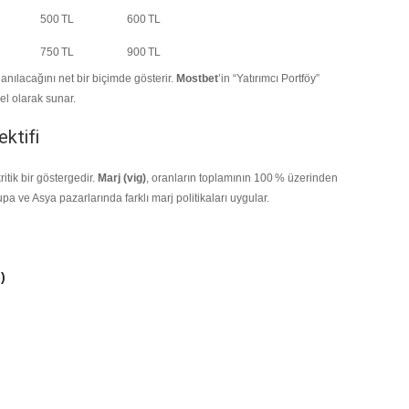
500 TL
600 TL
750 TL
900 TL
lanılacağını net bir biçimde gösterir.
Mostbet
’in “Yatırımcı Portföy”
el olarak sunar.
ktifi
itik bir göstergedir.
Marj (vig)
, oranların toplamının 100 % üzerinden
a ve Asya pazarlarında farklı marj politikaları uygular.
)