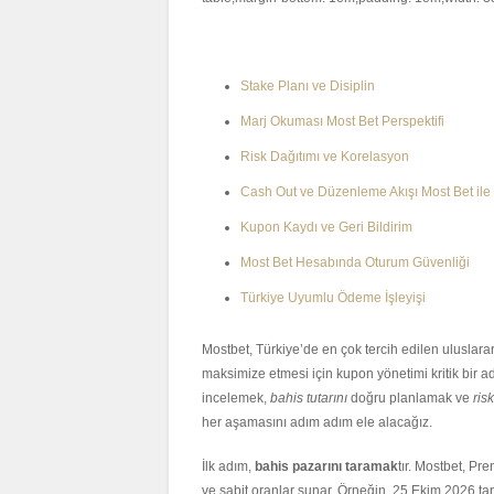
Stake Planı ve Disiplin
Marj Okuması Most Bet Perspektifi
Risk Dağıtımı ve Korelasyon
Cash Out ve Düzenleme Akışı Most Bet ile
Kupon Kaydı ve Geri Bildirim
Most Bet Hesabında Oturum Güvenliği
Türkiye Uyumlu Ödeme İşleyişi
Mostbet, Türkiye’de en çok tercih edilen uluslarara
maksimize etmesi için kupon yönetimi kritik bir 
incelemek,
bahis tutarını
doğru planlamak ve
ris
her aşamasını adım adım ele alacağız.
İlk adım,
bahis pazarını taramak
tır. Mostbet, Pr
ve sabit oranlar sunar. Örneğin, 25 Ekim 2026 tar