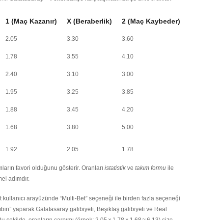
1 (Maç Kazanır)
X (Beraberlik)
2 (Maç Kaybeder)
2.05
3.30
3.60
1.78
3.55
4.10
2.40
3.10
3.00
1.95
3.25
3.85
1.88
3.45
4.20
1.68
3.80
5.00
1.92
2.05
1.78
mların favori olduğunu gösterir. Oranları
istatistik
ve
takım formu
ile
mel adımdır.
 kullanıcı arayüzünde “Multi‑Bet” seçeneği ile birden fazla seçeneği
ombin” yaparak Galatasaray galibiyeti, Beşiktaş galibiyeti ve Real