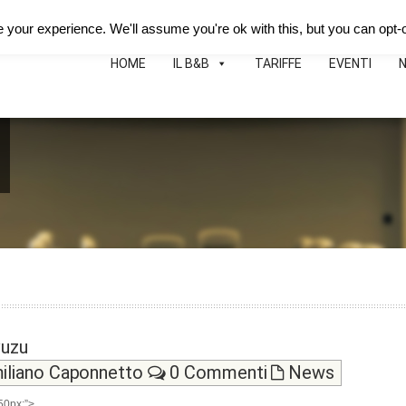
Deutsch
Español
B&B Hotei
Map
Phon
your experience. We'll assume you're ok with this, but you can opt-o
HOME
IL B&B
TARIFFE
EVENTI
vuzu
iliano Caponnetto
0 Commenti
News
50px;”>