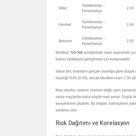
Galatasaray –
NBet
2.03
Fenerbahçe
Galatasaray –
Fenibet
2.04
Fenerbahçe
Galatasaray –
Betsson
2.02
Fenerbahçe
Mostbet,
%5‑%6
aralığındaki marjı sayesinde uz
bahis) stratejisini geliştirmek için kullanılabilir.
Value bet, oranların gerçek olasılığa göre düşük
olasılığı %45 (0.45), ancak Mostbet oranı 2.30 (dö
Marj okuma, sadece oranları değil, aynı zaman
sahip maçlarda daha düşük marj sunar. Düşük likid
seviyelerine çıkabilir. Bu bilgiler, bahisçilerin yü
yardımcı olur.
Risk Dağıtımı ve Korelasyon