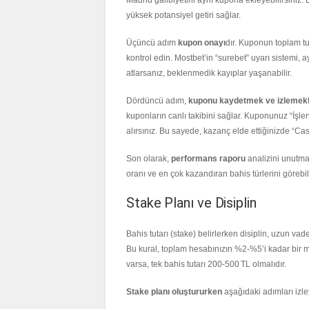
Madrid galibiyetini aynı kupona ekleyebilirsiniz. B
yüksek potansiyel getiri sağlar.
Üçüncü adım
kupon onayı
dır. Kuponun toplam tu
kontrol edin. Mostbet’in “surebet” uyarı sistemi, a
atlarsanız, beklenmedik kayıplar yaşanabilir.
Dördüncü adım,
kuponu kaydetmek ve izlemek
kuponların canlı takibini sağlar. Kuponunuz “İşlen
alırsınız. Bu sayede, kazanç elde ettiğinizde “Cash‑
Son olarak,
performans raporu
analizini unutmay
oranı ve en çok kazandıran bahis türlerini görebili
Stake Planı ve Disiplin
Bahis tutarı (stake) belirlerken disiplin, uzun vad
Bu kural, toplam hesabınızın %2‑%5’i kadar bir mi
varsa, tek bahis tutarı 200‑500 TL olmalıdır.
Stake planı oluştururken
aşağıdaki adımları izle