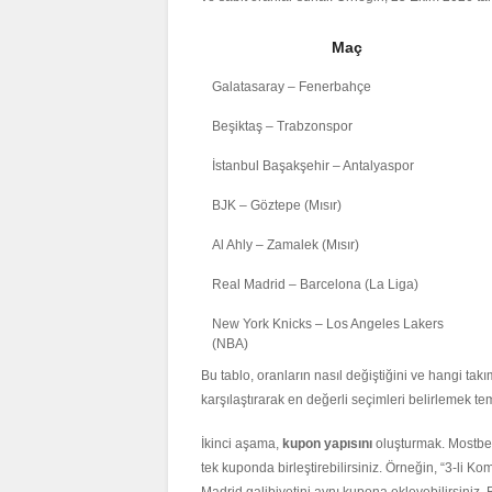
Maç
Galatasaray – Fenerbahçe
Beşiktaş – Trabzonspor
İstanbul Başakşehir – Antalyaspor
BJK – Göztepe (Mısır)
Al Ahly – Zamalek (Mısır)
Real Madrid – Barcelona (La Liga)
New York Knicks – Los Angeles Lakers
(NBA)
Bu tablo, oranların nasıl değiştiğini ve hangi takı
karşılaştırarak en değerli seçimleri belirlemek te
İkinci aşama,
kupon yapısını
oluşturmak. Mostbet
tek kuponda birleştirebilirsiniz. Örneğin, “3‑li K