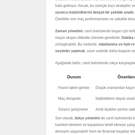
hale getiriyor. Ancak, bu süreçte bazı stratejiler
oyuncu istatistiklerini detaylı bir şekilde anali
Özellikle son maç performansları ve sakatlık duru
Zaman yönetimi
, canlı bahislerde başarı için kr
maçın akışını dikkatle izlemek gereklidir.
Dakika 
zorlaştırabilir. Bu nedenle,
odaklanma ve hızlı re
seçimler yapmak
, uzun vadede daha başarılı so
Aşağıdaki tablo, canlı bahislerde sıkça karşılaşıla
Durum
Önerilen 
Favori takım geride
Düşük oranlardan kaçın
Maç dengede
İstatistiklere dayalı anal
Sürpriz gelişmeler
Anlık tepkiler yerine sa
Son olarak,
bütçe yönetimi
de canlı bahislerde ba
hareket etmeleri ve kayıplarını telafi etmeye çalış
deneyim yaşanabilir hem de finansal kayıplar min