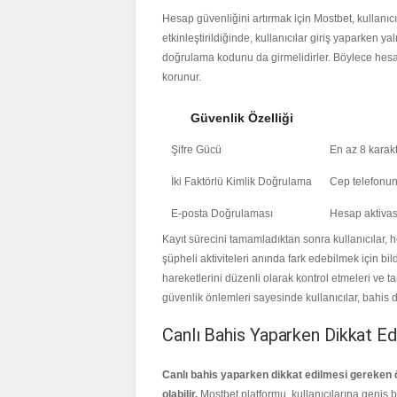
Hesap güvenliğini artırmak için Mostbet, kullanıc
etkinleştirildiğinde, kullanıcılar giriş yaparken y
doğrulama kodunu da girmelidirler. Böylece hesabı
korunur.
Güvenlik Özelliği
Şifre Gücü
En az 8 karak
İki Faktörlü Kimlik Doğrulama
Cep telefonun
E-posta Doğrulaması
Hesap aktivasy
Kayıt sürecini tamamladıktan sonra kullanıcılar, he
şüpheli aktiviteleri anında fark edebilmek için bi
hareketlerini düzenli olarak kontrol etmeleri ve ta
güvenlik önlemleri sayesinde kullanıcılar, bahis
Canlı Bahis Yaparken Dikkat 
Canlı bahis yaparken dikkat edilmesi gereken ö
olabilir.
Mostbet platformu, kullanıcılarına geniş 