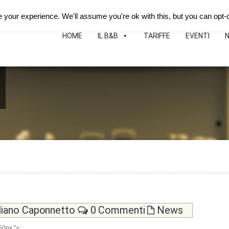
Deutsch
Español
B&B Hotei
Map
Phon
your experience. We'll assume you're ok with this, but you can opt-o
HOME
IL B&B
TARIFFE
EVENTI
liano Caponnetto
0 Commenti
News
50px;”>