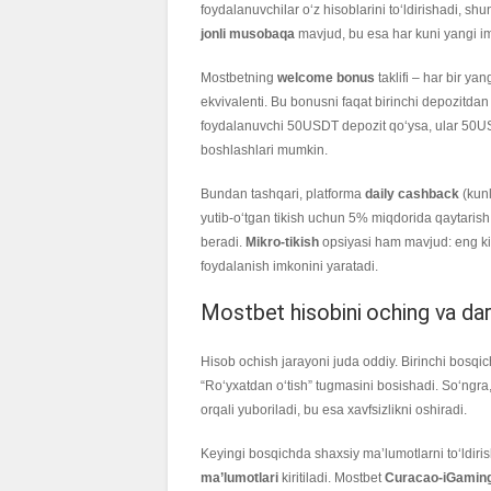
foydalanuvchilar o‘z hisoblarini to‘ldirishadi, s
jonli musobaqa
mavjud, bu esa har kuni yangi im
Mostbetning
welcome bonus
taklifi – har bir 
ekvivalenti. Bu bonusni faqat birinchi depozitdan
foydalanuvchi 50USDT depozit qo‘ysa, ular 50U
boshlashlari mumkin.
Bundan tashqari, platforma
daily cashback
(kunl
yutib‑o‘tgan tikish uchun 5% miqdorida qaytarish 
beradi.
Mikro‑tikish
opsiyasi ham mavjud: eng ki
foydalanish imkonini yaratadi.
Mostbet hisobini oching va dar
Hisob ochish jarayoni juda oddiy. Birinchi bosqi
“Ro‘yxatdan o‘tish” tugmasini bosishadi. So‘ngra
orqali yuboriladi, bu esa xavfsizlikni oshiradi.
Keyingi bosqichda shaxsiy ma’lumotlarni to‘ldiris
ma’lumotlari
kiritiladi. Mostbet
Curacao‑iGamin