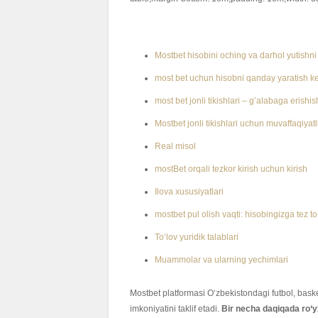
Mostbet hisobini oching va darhol yutishn
most bet uchun hisobni qanday yaratish 
most bet jonli tikishlari – g’alabaga erishi
Mostbet jonli tikishlari uchun muvaffaqiyatl
Real misol
mostBet orqali tezkor kirish uchun kirish
Ilova xususiyatlari
mostbet pul olish vaqti: hisobingizga tez to
To‘lov yuridik talablari
Muammolar va ularning yechimlari
Mostbet platformasi Oʻzbekistondagi futbol, basket
imkoniyatini taklif etadi.
Bir necha daqiqada ro‘y