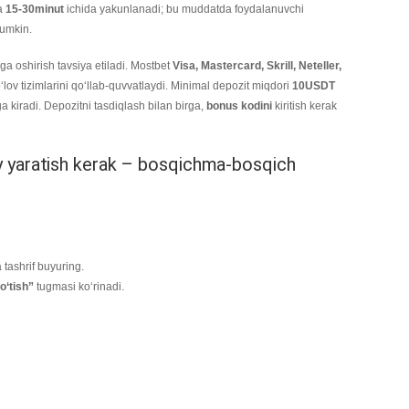
da
15‑30minut
ichida yakunlanadi; bu muddatda foydalanuvchi
umkin.
a oshirish tavsiya etiladi. Mostbet
Visa, Mastercard, Skrill, Neteller,
‘lov tizimlarini qo‘llab‑quvvatlaydi. Minimal depozit miqdori
10USDT
 kiradi. Depozitni tasdiqlash bilan birga,
bonus kodini
kiritish kerak
y yaratish kerak – bosqichma-bosqich
 tashrif buyuring.
o‘tish”
tugmasi ko‘rinadi.