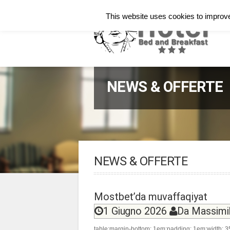
Italiano
English
Français
This website uses cookies to improve 
NEWS & OFFERTE
NEWS & OFFERTE
Mostbet’da muvaffaqiyat
1 Giugno 2026
Da
Massimi
table;margin-bottom: 1em;padding: 1em;width: 3