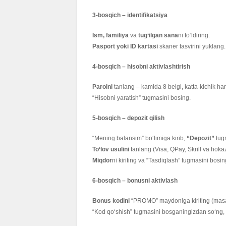
3‑bosqich – identifikatsiya
Ism, familiya
va
tug‘ilgan sana
ni to‘ldiring.
Pasport yoki ID kartasi
skaner tasvirini yuklang.
4‑bosqich – hisobni aktivlashtirish
Parolni
tanlang – kamida 8 belgi, katta‑kichik har
“Hisobni yaratish” tugmasini bosing.
5‑bosqich – depozit qilish
“Mening balansim” bo‘limiga kirib,
“Depozit”
tugm
To‘lov usulini
tanlang (Visa, QPay, Skrill va hoka
Miqdor
ni kiriting va “Tasdiqlash” tugmasini bosin
6‑bosqich – bonusni aktivlash
Bonus kodini
“PROMO” maydoniga kiriting (mas
“Kod qo‘shish” tugmasini bosganingizdan so‘ng,