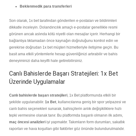
Beklenmedik para transferleri
Son olarak, 1x bet tarafından gönderilen e-postaları ve bildirimleri
dikkatle inceleyin. Dolandırıcılık amaçlı e-postalar genellikle resmi
görünen ancak aslında kötü niyetli olan mesajlar içerir. Herhangi bir
bağlantıya tıklamadan önce kaynağın doğruluğunu kontrol edin ve
gerekirse doğrudan 1x bet müşteri hizmetleriyle iletişime geçin. Bu
basit ama etkili yöntemlerle hesap güvenliğinizi artırabilir ve bahis
deneyiminizi daha keyifli hale getirebilirsiniz.
Canlı Bahislerde Başarı Stratejileri: 1x Bet
Üzerinde Uygulamalar
Canlı bahislerde başarı stratejileri
, 1x Bet platformunda etkili bir
şekilde uygulanabilir.
1x Bet
, kullanıcılarına geniş bir spor yelpazesi ve
canlı bahis seçenekleri sunarak, bahisçilerin anlık değişikliklere hızlı
tepki vermesine olanak tanır. Bu platformda başarılı olmanın ilk adımı,
maç öncesi analizleri
iyi yapmaktır. Takımların form durumları, sakatlık
raporları ve hava koşulları gibi faktörler göz önünde bulundurulmalıdır.