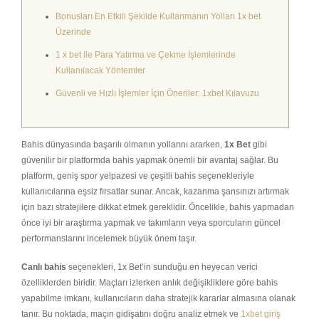
Bonusları En Etkili Şekilde Kullanmanın Yolları 1x bet
Üzerinde
1 x bet ile Para Yatırma ve Çekme İşlemlerinde
Kullanılacak Yöntemler
Güvenli ve Hızlı İşlemler İçin Öneriler: 1xbet Kılavuzu
Bahis dünyasında başarılı olmanın yollarını ararken,
1x Bet
gibi
güvenilir bir platformda bahis yapmak önemli bir avantaj sağlar. Bu
platform, geniş spor yelpazesi ve çeşitli bahis seçenekleriyle
kullanıcılarına eşsiz fırsatlar sunar. Ancak, kazanma şansınızı artırmak
için bazı stratejilere dikkat etmek gereklidir. Öncelikle, bahis yapmadan
önce iyi bir araştırma yapmak ve takımların veya sporcuların güncel
performanslarını incelemek büyük önem taşır.
Canlı bahis
seçenekleri, 1x Bet’in sunduğu en heyecan verici
özelliklerden biridir. Maçları izlerken anlık değişikliklere göre bahis
yapabilme imkanı, kullanıcıların daha stratejik kararlar almasına olanak
tanır. Bu noktada, maçın gidişatını doğru analiz etmek ve
1xbet giriş