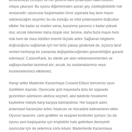
temizlemeye zorluyor ve her güvenli kare potansiyel nakit ödülleri
ortaya çıkarıyor. Bu oyunu diğerlerinden ayıran şey, özelleştirilebilir risk
seviyesidir; oyuncular başlamadan önce ızgarada kaç tane mayın
saklanacağını seçerler, bu da zorluğu ve ödül potansiyelini doğrudan
etkiler. Ne kadar az maden varsa, kazanma şansınız o kadar yüksek
olur, ancak ödemeler daha düşük olur; tersine, daha fazla mayın hem
riski hem de olası ödülleri önemli ölçüde artırır. Sağlanan bilgilerin
doğruluğunu sağlamak için her türlü çabayı göstersek de, üçüncü taraf
verileri herhangi bir zamanda değişebileceğinden güvenilirliğini garanti
edemeyiz. CasinoRank, bu sitede yer alan reklamverenlerden ve
sağlayıcılardan tazminat alır; ancak, bu sıralamalarımızı veya
incelemelerimizi etkilemez.
Hangi setler Madenler Kazanmaya Cesaret Ediyor benzersiz oyun
özellikleri dışında. Oyuncular gizli mayınlarla dolu bir ızgarada
gezinirken adımlarını akıllıca seçmeli, aksi takdirde hisselerini
kaybetme riskiyle karşı karşıya kalmalıdırlar. Her başarılı adım,
potansiyel kazançları artırır, heyecan ve mücadele katmanlarını ekler.
Oyunun tasarımı, canlı grafikler ve sezgisel kontroller içeriyor; bu da
oyunu yeni başlayanlar için erişilebilir hale getirirken deneyimli
oyuncular için de yeterince zorlu kılıyor. Madenlerde Kazanmaya