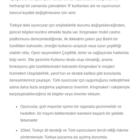
herhangi bir zamanda çalınabilen '8' kartlardan alır ve oyuncunun
mevcut kıyafeti değiştirmesine izin verir.
Türkiye’deki oyuncular için erişilebilirlik durumu değişebileceğinden,
güncel bilgileri kontrol etmekte fayda var. Kingmaker mobil casino
platformunu deneyimlediğimde, ilk dikkatimi çeken şey Belirli bir
özellikten bahsedin, örneğin kullanıcı arayüzü veya oyun çeşitliliği
olabilir oldu. Oyun seçenekleri Çeşitlilik, türler ve sağlayıcılar hakkında
bilgi verin. Site gezinimi Kullanıcı dostu olup olmadığı, arama
fonksiyonu gibi özelliklerinden bahsedin.Kingmaker’ın müşteri
hizmetleri Ulaşılabilirlik, yanıt hızı ve destek kalitesi gibi konularda
deneyimlerinizi paylaşın. Türk oyuncular için uygunluğunu netleştirmek
adına daha fazla araştırma yapmanızı öneririm. Kingmaker’ı rakipleriyle
karşılaştırabileceğiniz ek bilgiler veya öneriler ekleyin.
Oyuncular, gizli mayınlar içeren bir ızgarada gezinmelidir ve
hedefleri, bir mayını tetiklemeden karelere başarılı bir şekilde
tıklamaktır.
20bet, Türkçe dil desteği ve Türk oyuncuların tercih ettiği ödeme
yöntemleriyle Türkiye pazarına da açılmış durumda.