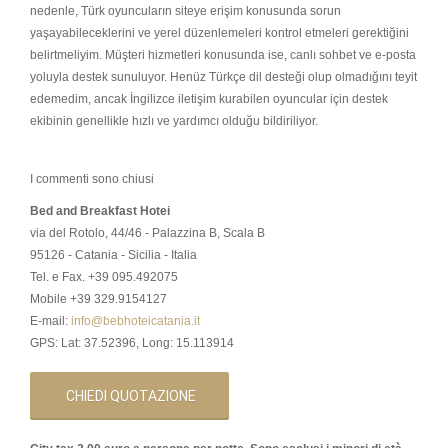
nedenle, Türk oyuncuların siteye erişim konusunda sorun
yaşayabileceklerini ve yerel düzenlemeleri kontrol etmeleri gerektiğini
belirtmeliyim. Müşteri hizmetleri konusunda ise, canlı sohbet ve e-posta
yoluyla destek sunuluyor. Henüz Türkçe dil desteği olup olmadığını teyit
edemedim, ancak İngilizce iletişim kurabilen oyuncular için destek
ekibinin genellikle hızlı ve yardımcı olduğu bildiriliyor.
I commenti sono chiusi
Bed and Breakfast Hotei
via del Rotolo, 44/46 - Palazzina B, Scala B
95126 - Catania - Sicilia - Italia
Tel. e Fax. +39 095.492075
Mobile +39 329.9154127
E-mail:
info@bebhoteicatania.it
GPS: Lat: 37.52396, Long: 15.113914
CHIEDI QUOTAZIONE