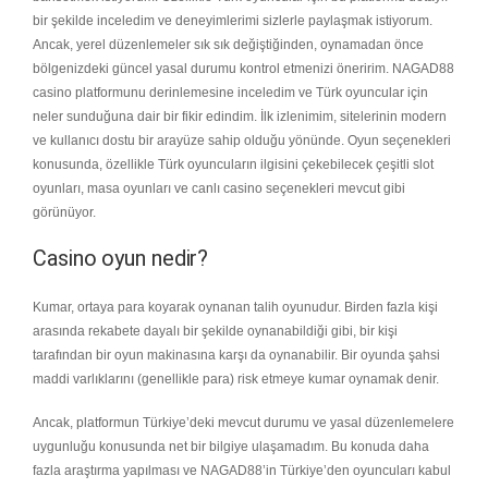
bir şekilde inceledim ve deneyimlerimi sizlerle paylaşmak istiyorum.
Ancak, yerel düzenlemeler sık sık değiştiğinden, oynamadan önce
bölgenizdeki güncel yasal durumu kontrol etmenizi öneririm. NAGAD88
casino platformunu derinlemesine inceledim ve Türk oyuncular için
neler sunduğuna dair bir fikir edindim. İlk izlenimim, sitelerinin modern
ve kullanıcı dostu bir arayüze sahip olduğu yönünde. Oyun seçenekleri
konusunda, özellikle Türk oyuncuların ilgisini çekebilecek çeşitli slot
oyunları, masa oyunları ve canlı casino seçenekleri mevcut gibi
görünüyor.
Casino oyun nedir?
Kumar, ortaya para koyarak oynanan talih oyunudur. Birden fazla kişi
arasında rekabete dayalı bir şekilde oynanabildiği gibi, bir kişi
tarafından bir oyun makinasına karşı da oynanabilir. Bir oyunda şahsi
maddi varlıklarını (genellikle para) risk etmeye kumar oynamak denir.
Ancak, platformun Türkiye’deki mevcut durumu ve yasal düzenlemelere
uygunluğu konusunda net bir bilgiye ulaşamadım. Bu konuda daha
fazla araştırma yapılması ve NAGAD88’in Türkiye’den oyuncuları kabul