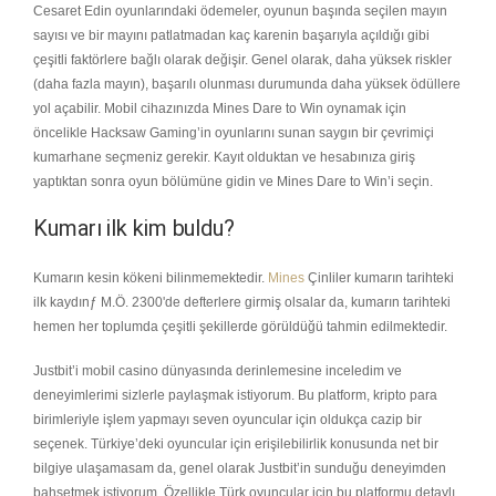
Cesaret Edin oyunlarındaki ödemeler, oyunun başında seçilen mayın
sayısı ve bir mayını patlatmadan kaç karenin başarıyla açıldığı gibi
çeşitli faktörlere bağlı olarak değişir. Genel olarak, daha yüksek riskler
(daha fazla mayın), başarılı olunması durumunda daha yüksek ödüllere
yol açabilir. Mobil cihazınızda Mines Dare to Win oynamak için
öncelikle Hacksaw Gaming’in oyunlarını sunan saygın bir çevrimiçi
kumarhane seçmeniz gerekir. Kayıt olduktan ve hesabınıza giriş
yaptıktan sonra oyun bölümüne gidin ve Mines Dare to Win’i seçin.
Kumarı ilk kim buldu?
Kumarın kesin kökeni bilinmemektedir.
Mines
Çinliler kumarın tarihteki
ilk kaydınƒ M.Ö. 2300'de defterlere girmiş olsalar da, kumarın tarihteki
hemen her toplumda çeşitli şekillerde görüldüğü tahmin edilmektedir.
Justbit’i mobil casino dünyasında derinlemesine inceledim ve
deneyimlerimi sizlerle paylaşmak istiyorum. Bu platform, kripto para
birimleriyle işlem yapmayı seven oyuncular için oldukça cazip bir
seçenek. Türkiye’deki oyuncular için erişilebilirlik konusunda net bir
bilgiye ulaşamasam da, genel olarak Justbit’in sunduğu deneyimden
bahsetmek istiyorum. Özellikle Türk oyuncular için bu platformu detaylı