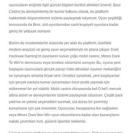
oyuncuların erişimle ilgili güncel bilgileri kontrol etmeleri önemli. Booi
Casino’yu deneyimlemiş bir kumar tutkunu olarak, bu platform
hakkındaki düşüncelerimi sizlerle paylaşmak istiyorum. Oyun çeşitliliği
konusunda da Booi, slot oyunlarından canlı krupiyeli oyunlara kadar
geniş bir yelpaze sunuyor.
Benim de incelemelerim arasında yer alan bu platform, özellikle
modern arayüzü ve geniş oyun seçenekleriyle ön plana çıkıyor. Evet,
Hacksaw Gaming’in oyunlarını sunan çoğu mobil casino, Mines Dare
To Win’in demosunu veya ücretsiz sürümünü sunuyor. Bu, oyuna yeni
başlayan oyunculara gerçek parayı riske atmadan oyunun mekaniğini
ve oynanışını anlama fırsatı verir. Ücretsiz oynamak, yeni başlayanlar
için gerçek parayla kumar oynamadan önce pratik yapmak için
mükemmel bir yol olabilir. Mobil casino dünyasında bet O bet’i mercek
altına aldım ve deneyimlerimi sizlerle paylaşmak istiyorum. Çeşitli para
yatırma ve çekme seçenekleri sunmak, üst düzey bir çevrimiçi
kumarhane için çok önemlidir. Oyuncular, hesaplarına fon sağlarken
veya Mines Dare’den Win oyun oturumlarına kadar olan kazançlarını
nakde çevirirken hızlı, güvenli işlemler beklerler.