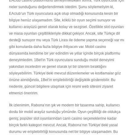
EAclub casino platformunu deneyimledikten sonra, Türk oyuncular için
neler sunduğunu değerlendirmek istedim. Şunu söylemeliyim ki,
EAclub’un Türk oyunculara açık olup olmadığı konusunda kesin bir
bilgiye henüz ulaşamadım. Site, köklü bir oyun seçimi sunuyor ve
kullanıcı arayüzü genel olarak kolay ve sezgisel. Özellikle slot oyunları
ve masa oyunları çeşitlilikleriyle dikkat çekiyor. Ancak, site Türkçe dil
desteği sunuyor mu veya Türk Lirası ile ödeme yapma seçeneği var mı
gibi konularda daha fazla bilgiye ihtiyacım var. Mobil casino
dünyasında kendime bir yer edindim ve yıllar içinde birçok platformu
deneyimledim. 1Bet’in Türk oyunculara sunduğu mobil deneyimi
yakından inceledim ve genel olarak iyi bir izlenim bıraktığını
söyleyebilirim. Türkiye’deki mevcut düzenlemeler ve kısıtlamalar göz
önüne alındığında, 1Bet’in erişilebilirliği değişiklik gösterebilir. Bu
nedenle, güncel bilgilere ulaşmak için resmi web sitesini ziyaret
etmenizi öneririm.
İlk izlenimim, Rabona’nın şık ve modern bir tasarıma sahip, kullanıcı
dostu bir mobil arayüz sunduğu yönünde. Oyun çeşitliliği de oldukça
geniş; popüler slot oyunlarından canlı casino seçeneklerine kadar
birçok farklı kategori mevcut. Ancak, Rabona’nın Türkiye’deki yasal
durumu ve erişilebilirliği konusunda net bir bilgiye ulaşamadım. Bu