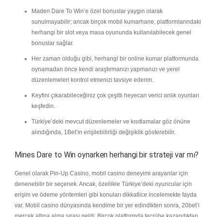
Maden Dare To Win’e özel bonuslar yaygın olarak
sunulmayabilir; ancak birçok mobil kumarhane, platformlarındaki
herhangi bir slot veya masa oyununda kullanılabilecek genel
bonuslar sağlar.
Her zaman olduğu gibi, herhangi bir online kumar platformunda
oynamadan önce kendi araştırmanızı yapmanızı ve yerel
düzenlemeleri kontrol etmenizi tavsiye ederim.
Keyfini çıkarabileceğiniz çok çeşitli heyecan verici anlık oyunları
keşfedin.
Türkiye’deki mevcut düzenlemeler ve kısıtlamalar göz önüne
alındığında, 1Bet’in erişilebilirliği değişiklik gösterebilir.
Mines Dare to Win oynarken herhangi bir strateji var mı?
Genel olarak Pin-Up Casino, mobil casino deneyimi arayanlar için
denenebilir bir seçenek. Ancak, özellikle Türkiye’deki oyuncular için
erişim ve ödeme yöntemleri gibi konuları dikkatlice incelemekte fayda
var. Mobil casino dünyasında kendime bir yer edindikten sonra, 20bet’i
mercek altına alma sırası geldi. Birçok platformda tecrübe kazandıktan