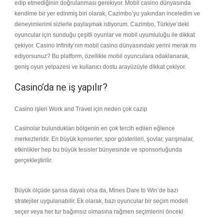
edip etmediğinin doğrulanması gerekiyor. Mobil casino dünyasında
kendime bir yer edinmiş biri olarak, Cazimbo’yu yakından inceledim ve
deneyimlerimi sizlerle paylaşmak istiyorum. Cazimbo, Türkiye’deki
oyuncular için sunduğu çeşitli oyunlar ve mobil uyumluluğu ile dikkat
çekiyor. Casino Infinity’nin mobil casino dünyasındaki yerini merak mı
ediyorsunuz? Bu platform, özellikle mobil oyunculara odaklanarak,
geniş oyun yelpazesi ve kullanıcı dostu arayüzüyle dikkat çekiyor.
Casino’da ne iş yapılır?
Casino işleri Work and Travel için neden çok cazip
Casinolar bulundukları bölgenin en çok tercih edilen eğlence
merkezleridir. En büyük konserler, spor gösterileri, şovlar, yarışmalar,
etkinlikler hep bu büyük tesisler bünyesinde ve sponsorluğunda
gerçekleştirilir.
Büyük ölçüde şansa dayalı olsa da, Mines Dare to Win’de bazı
stratejiler uygulanabilir. Ek olarak, bazı oyuncular bir seçim modeli
seçer veya her tur bağımsız olmasına rağmen seçimlerini önceki