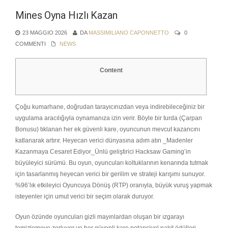
Mines Oyna Hızlı Kazan
23 MAGGIO 2026
DA
MASSIMILIANO CAPONNETTO
0
COMMENTI
NEWS
Content
Çoğu kumarhane, doğrudan tarayıcınızdan veya indirebileceğiniz bir
uygulama aracılığıyla oynamanıza izin verir. Böyle bir turda (Çarpan
Bonusu) tıklanan her ek güvenli kare, oyuncunun mevcut kazancını
katlanarak artırır. Heyecan verici dünyasına adım atın _Madenler
Kazanmaya Cesaret Ediyor_Ünlü geliştirici Hacksaw Gaming’in
büyüleyici sürümü. Bu oyun, oyuncuları koltuklarının kenarında tutmak
için tasarlanmış heyecan verici bir gerilim ve strateji karışımı sunuyor.
%96’lık etkileyici Oyuncuya Dönüş (RTP) oranıyla, büyük vuruş yapmak
isteyenler için umut verici bir seçim olarak duruyor.
Oyun özünde oyuncuları gizli mayınlardan oluşan bir ızgarayı