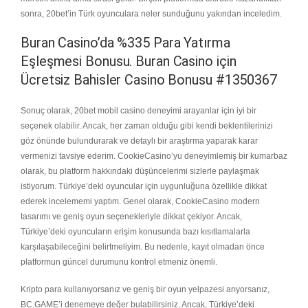
sonra, 20bet’in Türk oyunculara neler sunduğunu yakından inceledim.
Buran Casino’da %335 Para Yatırma
Eşleşmesi Bonusu. Buran Casino için
Ücretsiz Bahisler Casino Bonusu #1350367
Sonuç olarak, 20bet mobil casino deneyimi arayanlar için iyi bir
seçenek olabilir. Ancak, her zaman olduğu gibi kendi beklentilerinizi
göz önünde bulundurarak ve detaylı bir araştırma yaparak karar
vermenizi tavsiye ederim. CookieCasino’yu deneyimlemiş bir kumarbaz
olarak, bu platform hakkındaki düşüncelerimi sizlerle paylaşmak
istiyorum. Türkiye’deki oyuncular için uygunluğuna özellikle dikkat
ederek incelememi yaptım. Genel olarak, CookieCasino modern
tasarımı ve geniş oyun seçenekleriyle dikkat çekiyor. Ancak,
Türkiye’deki oyuncuların erişim konusunda bazı kısıtlamalarla
karşılaşabileceğini belirtmeliyim. Bu nedenle, kayıt olmadan önce
platformun güncel durumunu kontrol etmeniz önemli.
Kripto para kullanıyorsanız ve geniş bir oyun yelpazesi arıyorsanız,
BC.GAME’i denemeye değer bulabilirsiniz. Ancak, Türkiye’deki