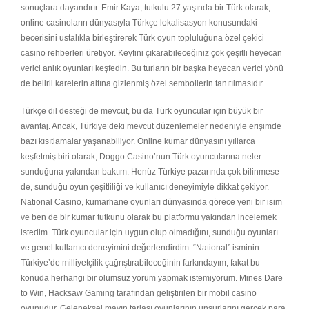
sonuçlara dayandırır. Emir Kaya, tutkulu 27 yaşında bir Türk olarak,
online casinoların dünyasıyla Türkçe lokalisasyon konusundaki
becerisini ustalıkla birleştirerek Türk oyun topluluğuna özel çekici
casino rehberleri üretiyor. Keyfini çıkarabileceğiniz çok çeşitli heyecan
verici anlık oyunları keşfedin. Bu turların bir başka heyecan verici yönü
de belirli karelerin altına gizlenmiş özel sembollerin tanıtılmasıdır.
Türkçe dil desteği de mevcut, bu da Türk oyuncular için büyük bir
avantaj. Ancak, Türkiye’deki mevcut düzenlemeler nedeniyle erişimde
bazı kısıtlamalar yaşanabiliyor. Online kumar dünyasını yıllarca
keşfetmiş biri olarak, Doggo Casino’nun Türk oyuncularına neler
sunduğuna yakından baktım. Henüz Türkiye pazarında çok bilinmese
de, sunduğu oyun çeşitliliği ve kullanıcı deneyimiyle dikkat çekiyor.
National Casino, kumarhane oyunları dünyasında görece yeni bir isim
ve ben de bir kumar tutkunu olarak bu platformu yakından incelemek
istedim. Türk oyuncular için uygun olup olmadığını, sunduğu oyunları
ve genel kullanıcı deneyimini değerlendirdim. “National” isminin
Türkiye’de milliyetçilik çağrıştırabileceğinin farkındayım, fakat bu
konuda herhangi bir olumsuz yorum yapmak istemiyorum. Mines Dare
to Win, Hacksaw Gaming tarafından geliştirilen bir mobil casino
oyunudur. Geleneksel mayın tarlası oyunlarının unsurlarını gerçek para