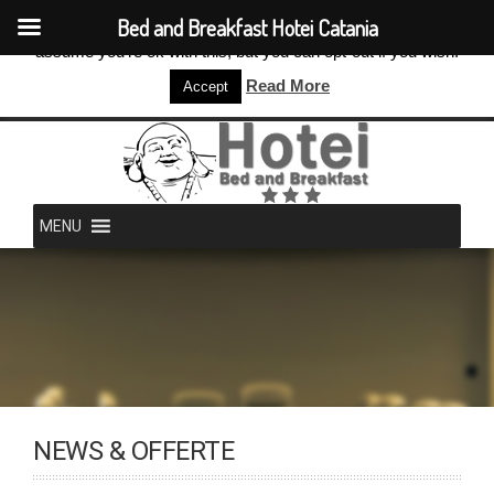
Bed and Breakfast Hotei Catania
This website uses cookies to improve your experience. We'll
assume you're ok with this, but you can opt-out if you wish.
Italiano
English
Français
Deutsch
Read More
Accept
Español
MENU
NEWS & OFFERTE