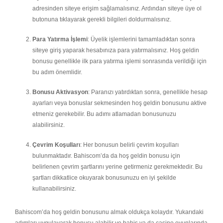
adresinden siteye erişim sağlamalısınız. Ardından siteye üye ol
butonuna tıklayarak gerekli bilgileri doldurmalısınız.
Para Yatırma İşlemi
: Üyelik işlemlerini tamamladıktan sonra
siteye giriş yaparak hesabınıza para yatırmalısınız. Hoş geldin
bonusu genellikle ilk para yatırma işlemi sonrasında verildiği için
bu adım önemlidir.
Bonusu Aktivasyon
: Paranızı yatırdıktan sonra, genellikle hesap
ayarları veya bonuslar sekmesinden hoş geldin bonusunu aktive
etmeniz gerekebilir. Bu adımı atlamadan bonusunuzu
alabilirsiniz.
Çevrim Koşulları
: Her bonusun belirli çevrim koşulları
bulunmaktadır. Bahiscom’da da hoş geldin bonusu için
belirlenen çevrim şartlarını yerine getirmeniz gerekmektedir. Bu
şartları dikkatlice okuyarak bonusunuzu en iyi şekilde
kullanabilirsiniz.
Bahiscom’da hoş geldin bonusunu almak oldukça kolaydır. Yukarıdaki