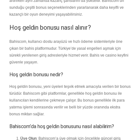
artırırken aynı zamanda kazanç şanslarını da yükseltir. Bahiscom’un
sunduğu çeşitli bonus seçeneklerinden yararlanarak daha keyifli ve
kazançlı bir oyun deneyimi yaşayabilirsiniz.
Hoş geldin bonusu nasıl alınır?
Bahiscom, kullanıcı dostu arayüzü ve hızlı ödeme sistemleriyle öne
çıkan bir bahis platformudur. Türkiye’de yasal engelleri aşmak için
sürekli yenilenen giriş adresleriyle hizmet verir. Bahis ve casino keyfini
güvenle yaşayın.
Hoş geldin bonusu nedir?
Hoş geldin bonusu, yeni üyeleri teşvik etmek amacıyla verilen bir bonus
türüdür. Bahiscom gibi platformlar, genellikle hoş geldin bonusu ile
kullanıcıları kendilerine çekmeye çalışır. Bu bonus genellikle ilk para
yatırma işlemi sonrasında verilir ve belli bir yüzde oranında ekstra
bonus miktarı sağlar.
Bahiscom’da hoş geldin bonusunu nasıl alabilirim?
Üye Olun
: Bahiscom’a üye olmak için öncelikle güncel giriş