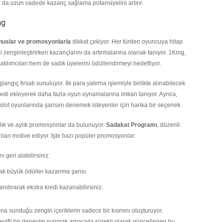
 bu da uzun vadede kazanç sağlama potansiyelini artırır.
ng
nuslar ve promosyonlarla
dikkat çekiyor. Her türden oyuncuya hitap
ni zenginleştirirken kazançlarını da artırmalarına olanak tanıyor. 1King,
tılımcıları hem de sadık üyelerini ödüllendirmeyi hedefliyor.
şlangıç fırsatı sunuluyor. İlk para yatırma işlemiyle birlikte alınabilecek
edi ekleyerek daha fazla oyun oynamalarına imkan tanıyor. Ayrıca,
 slot oyunlarında şansını denemek isteyenler için harika bir seçenek.
lık ve aylık promosyonlar da bulunuyor.
Sadakat Programı
, düzenli
nları motive ediyor. İşte bazı popüler promosyonlar:
nı geri alabilirsiniz.
arak büyük ödüller kazanma şansı.
andırarak ekstra kredi kazanabilirsiniz.
na sunduğu zengin içeriklerin sadece bir kısmını oluşturuyor.
keyifli bir deneyim sunmak amacıyla sürekli olarak güncellenen bu