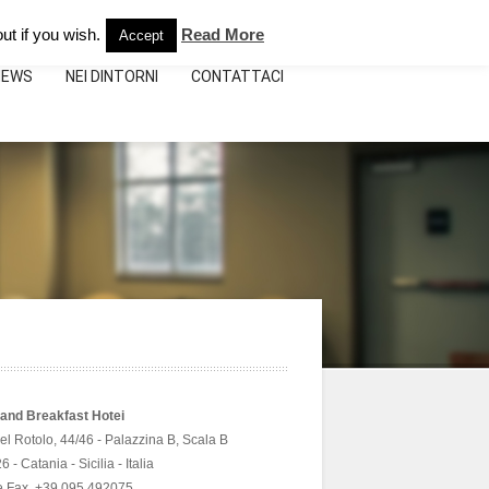
e:
+39.095.492075
info@bebhoteicatania.it
ut if you wish.
Read More
Accept
NEWS
NEI DINTORNI
CONTATTACI
and Breakfast Hotei
del Rotolo, 44/46 - Palazzina B, Scala B
 - Catania - Sicilia - Italia
 e Fax. +39 095.492075