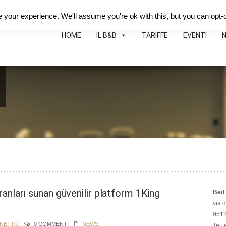
Deutsch
Español
B&B Hotei
Map
Phon
your experience. We'll assume you're ok with this, but you can opt-o
HOME
IL B&B
TARIFFE
EVENTI
anları sunan güvenilir platform 1King
Bed 
via 
95126
NNETTO
0 COMMENTI
NEWS
Tel.