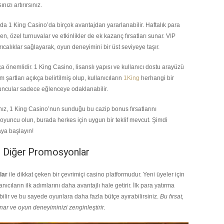
zı artırırsınız.
da 1 King Casino’da birçok avantajdan yararlanabilir. Haftalık para
en, özel turnuvalar ve etkinlikler de ek kazanç fırsatları sunar. VIP
rıcalıklar sağlayarak, oyun deneyimini bir üst seviyeye taşır.
a önemlidir. 1 King Casino, lisanslı yapısı ve kullanıcı dostu arayüzü
m şartları açıkça belirtilmiş olup, kullanıcıların
1King
herhangi bir
uncular sadece eğlenceye odaklanabilir.
ız, 1 King Casino’nun sunduğu bu cazip bonus fırsatlarını
r oyuncu olun, burada herkes için uygun bir teklif mevcut. Şimdi
ya başlayın!
e Diğer Promosyonlar
lar
ile dikkat çeken bir çevrimiçi casino platformudur. Yeni üyeler için
lanıcıların ilk adımlarını daha avantajlı hale getirir. İlk para yatırma
ilir ve bu sayede oyunlara daha fazla bütçe ayırabilirsiniz.
Bu fırsat,
ar ve oyun deneyiminizi zenginleştirir.