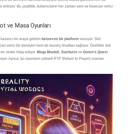
rtırıyor. Bu çeşitlilik, kullanıcıların her zaman yeni ve heyecan verici
lot ve Masa Oyunları
 kazancı bir araya getiren
benzersiz bir platform
sunuyor. Slot
 verici bir deneyim hem de kazanç fırsatları sağlıyor. Özellikle slot
, her zevke hitap ediyor.
Mega Moolah
,
Starburst
ve
Gonzo’s Quest
ekiyor. Ayrıca, bu oyunların yüksek RTP (Return to Player) oranları