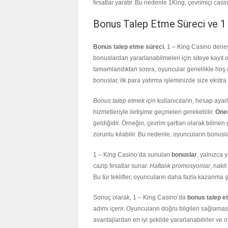
fırsatlar yaratır. Bu nedenle 1King, çevrimiçi ca
Bonus Talep Etme Süreci ve 1 
Bonus talep etme süreci
, 1 – King Casino deney
bonuslardan yararlanabilmeleri için siteye kayıt 
tamamlandıktan sonra, oyuncular genellikle hoş ge
bonuslar, ilk para yatırma işleminizde size ekstr
Bonus talep etmek için
kullanıcıların, hesap ay
hizmetleriyle iletişime geçmeleri gerekebilir.
Önem
geldiğidir. Örneğin, çevrim şartları olarak bilinen 
zorunlu kılabilir. Bu nedenle, oyuncuların bonusla
1 – King Casino’da sunulan
bonuslar
, yalnızca 
cazip fırsatlar sunar.
Haftalık promosyonlar
, naki
Bu tür teklifler, oyuncuların daha fazla kazanma şa
Sonuç olarak, 1 – King Casino’da
bonus talep e
adımı içerir. Oyuncuların doğru bilgileri sağlama
avantajlardan en iyi şekilde yararlanabilirler ve 