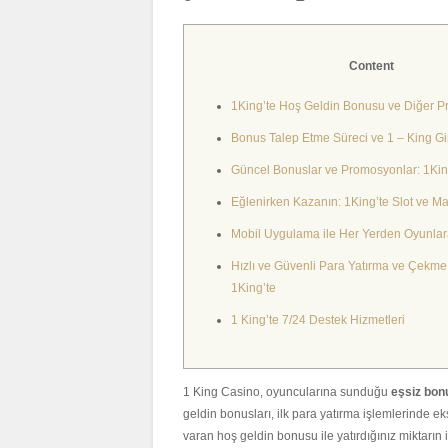
Content
1King’te Hoş Geldin Bonusu ve Diğer 
Bonus Talep Etme Süreci ve 1 – King Gi
Güncel Bonuslar ve Promosyonlar: 1Ki
Eğlenirken Kazanın: 1King’te Slot ve M
Mobil Uygulama ile Her Yerden Oyunlara
Hızlı ve Güvenli Para Yatırma ve Çekme
1King’te
1 King’te 7/24 Destek Hizmetleri
1 King Casino, oyuncularına sunduğu
eşsiz bonu
geldin bonusları, ilk para yatırma işlemlerinde e
varan hoş geldin bonusu ile yatırdığınız miktarın