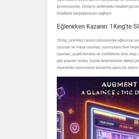
promosyonlar, 1King’in sektördeki rekabet gücünü a
fırsatlarla karşılaşmasını sağlıyor.
Eğlenirken Kazanın: 1King’te S
1King, çevrimiçi casino dünyasında eğlenceyi ve
oyunları ve masa oyunları, oyunculara hem heyecan
oyunları, çeşitli temalar ve özelliklerle dolu olup
gibi popüler slotlar, büyük ikramiyelerle dikkat ç
sayesinde oyuncuların kazanma şansı da artıyor.