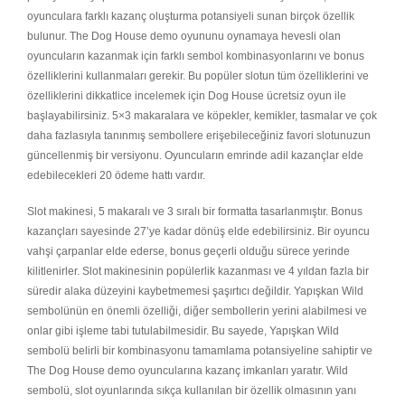
oyunculara farklı kazanç oluşturma potansiyeli sunan birçok özellik
bulunur. The Dog House demo oyununu oynamaya hevesli olan
oyuncuların kazanmak için farklı sembol kombinasyonlarını ve bonus
özelliklerini kullanmaları gerekir. Bu popüler slotun tüm özelliklerini ve
özelliklerini dikkatlice incelemek için Dog House ücretsiz oyun ile
başlayabilirsiniz. 5×3 makaralara ve köpekler, kemikler, tasmalar ve çok
daha fazlasıyla tanınmış sembollere erişebileceğiniz favori slotunuzun
güncellenmiş bir versiyonu. Oyuncuların emrinde adil kazançlar elde
edebilecekleri 20 ödeme hattı vardır.
Slot makinesi, 5 makaralı ve 3 sıralı bir formatta tasarlanmıştır. Bonus
kazançları sayesinde 27’ye kadar dönüş elde edebilirsiniz. Bir oyuncu
vahşi çarpanlar elde ederse, bonus geçerli olduğu sürece yerinde
kilitlenirler. Slot makinesinin popülerlik kazanması ve 4 yıldan fazla bir
süredir alaka düzeyini kaybetmemesi şaşırtıcı değildir. Yapışkan Wild
sembolünün en önemli özelliği, diğer sembollerin yerini alabilmesi ve
onlar gibi işleme tabi tutulabilmesidir. Bu sayede, Yapışkan Wild
sembolü belirli bir kombinasyonu tamamlama potansiyeline sahiptir ve
The Dog House demo oyuncularına kazanç imkanları yaratır. Wild
sembolü, slot oyunlarında sıkça kullanılan bir özellik olmasının yanı