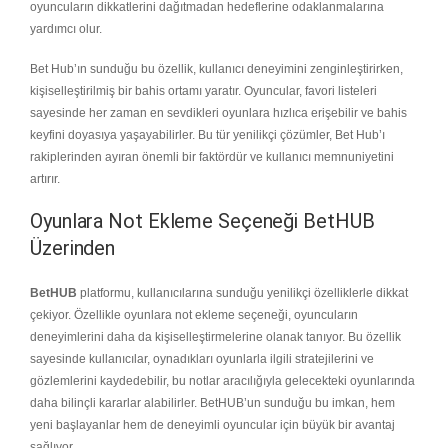
oyuncuların dikkatlerini dağıtmadan hedeflerine odaklanmalarına
yardımcı olur.
Bet Hub’ın sunduğu bu özellik, kullanıcı deneyimini zenginleştirirken,
kişiselleştirilmiş bir bahis ortamı yaratır. Oyuncular, favori listeleri
sayesinde her zaman en sevdikleri oyunlara hızlıca erişebilir ve bahis
keyfini doyasıya yaşayabilirler. Bu tür yenilikçi çözümler, Bet Hub’ı
rakiplerinden ayıran önemli bir faktördür ve kullanıcı memnuniyetini
artırır.
Oyunlara Not Ekleme Seçeneği BetHUB
Üzerinden
BetHUB
platformu, kullanıcılarına sunduğu yenilikçi özelliklerle dikkat
çekiyor. Özellikle oyunlara not ekleme seçeneği, oyuncuların
deneyimlerini daha da kişiselleştirmelerine olanak tanıyor. Bu özellik
sayesinde kullanıcılar, oynadıkları oyunlarla ilgili stratejilerini ve
gözlemlerini kaydedebilir, bu notlar aracılığıyla gelecekteki oyunlarında
daha bilinçli kararlar alabilirler. BetHUB’un sunduğu bu imkan, hem
yeni başlayanlar hem de deneyimli oyuncular için büyük bir avantaj
sağlıyor.