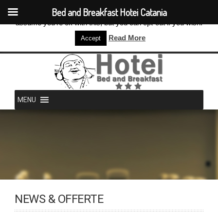
Bed and Breakfast Hotei Catania
This website uses cookies to improve your experience. We'll
assume you're ok with this, but you can opt-out if you wish.
Italiano
English
Français
Deutsch
Read More
Accept
Español
MENU
NEWS & OFFERTE