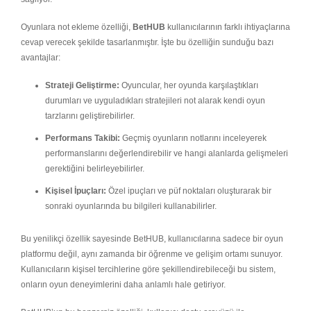
Oyunlara not ekleme özelliği,
BetHUB
kullanıcılarının farklı ihtiyaçlarına
cevap verecek şekilde tasarlanmıştır. İşte bu özelliğin sunduğu bazı
avantajlar:
Strateji Geliştirme:
Oyuncular, her oyunda karşılaştıkları
durumları ve uyguladıkları stratejileri not alarak kendi oyun
tarzlarını geliştirebilirler.
Performans Takibi:
Geçmiş oyunların notlarını inceleyerek
performanslarını değerlendirebilir ve hangi alanlarda gelişmeleri
gerektiğini belirleyebilirler.
Kişisel İpuçları:
Özel ipuçları ve püf noktaları oluşturarak bir
sonraki oyunlarında bu bilgileri kullanabilirler.
Bu yenilikçi özellik sayesinde BetHUB, kullanıcılarına sadece bir oyun
platformu değil, aynı zamanda bir öğrenme ve gelişim ortamı sunuyor.
Kullanıcıların kişisel tercihlerine göre şekillendirebileceği bu sistem,
onların oyun deneyimlerini daha anlamlı hale getiriyor.