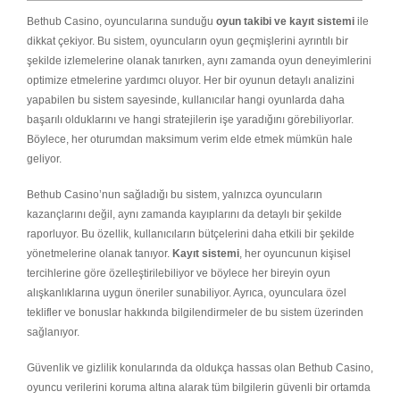
Bethub Casino, oyuncularına sunduğu
oyun takibi ve kayıt sistemi
ile
dikkat çekiyor. Bu sistem, oyuncuların oyun geçmişlerini ayrıntılı bir
şekilde izlemelerine olanak tanırken, aynı zamanda oyun deneyimlerini
optimize etmelerine yardımcı oluyor. Her bir oyunun detaylı analizini
yapabilen bu sistem sayesinde, kullanıcılar hangi oyunlarda daha
başarılı olduklarını ve hangi stratejilerin işe yaradığını görebiliyorlar.
Böylece, her oturumdan maksimum verim elde etmek mümkün hale
geliyor.
Bethub Casino’nun sağladığı bu sistem, yalnızca oyuncuların
kazançlarını değil, aynı zamanda kayıplarını da detaylı bir şekilde
raporluyor. Bu özellik, kullanıcıların bütçelerini daha etkili bir şekilde
yönetmelerine olanak tanıyor.
Kayıt sistemi
, her oyuncunun kişisel
tercihlerine göre özelleştirilebiliyor ve böylece her bireyin oyun
alışkanlıklarına uygun öneriler sunabiliyor. Ayrıca, oyunculara özel
teklifler ve bonuslar hakkında bilgilendirmeler de bu sistem üzerinden
sağlanıyor.
Güvenlik ve gizlilik konularında da oldukça hassas olan Bethub Casino,
oyuncu verilerini koruma altına alarak tüm bilgilerin güvenli bir ortamda