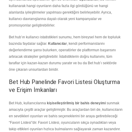
kullanarak hangi oyunların daha fazla ilgi gördüğünü ve hangi
alanlarda iyileştirmeler yapılması gerektiğini belirleyebilir. Ayrıca,
kullanıcı davranışlarına dayalı olarak yeni kampanyalar ve
promosyonlar geliştirebilirler.
Bet hub’ın kullanıcı istatistikleri sunumu, hem bireysel hem de topluluk
bazında faydalar sağlar.
Kullanıcılar
, kendi performanslarını
değerlendirme şansı bulurken, operatörler de platformun başarısını
artıracak stratejiler geliştirebilir. İstatistiklerin doğru kullanımı, tüm
taraflar için kazan-kazan durumu yaratır ve bu da Bet hub’ı sektörde
öne çıkaran unsurlardan biridir.
Bet Hub Panelinde Favori Listesi Oluşturma
ve Erişim İmkanları
Bet Hub, kullanıcılarına
kişiselleştirilmiş bir bahis deneyimi
sunmak
amacıyla çeşitli araçlar geliştirmiştir. Bu araçlardan biri de, kullanıcıların
en sevdikleri oyunları ve bahis seçeneklerini bir araya getirebileceği
“Favori Listesi”dir. Favori Listesi, oyuncuların sıkça oynadıkları veya
takip ettikleri oyunları hızlıca bulmalarını sağlayarak zaman kazandırır.