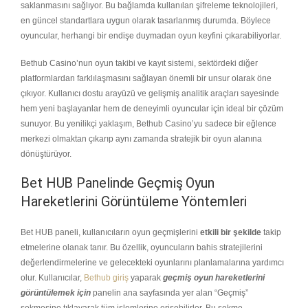
saklanmasını sağlıyor. Bu bağlamda kullanılan şifreleme teknolojileri,
en güncel standartlara uygun olarak tasarlanmış durumda. Böylece
oyuncular, herhangi bir endişe duymadan oyun keyfini çıkarabiliyorlar.
Bethub Casino’nun oyun takibi ve kayıt sistemi, sektördeki diğer
platformlardan farklılaşmasını sağlayan önemli bir unsur olarak öne
çıkıyor. Kullanıcı dostu arayüzü ve gelişmiş analitik araçları sayesinde
hem yeni başlayanlar hem de deneyimli oyuncular için ideal bir çözüm
sunuyor. Bu yenilikçi yaklaşım, Bethub Casino’yu sadece bir eğlence
merkezi olmaktan çıkarıp aynı zamanda stratejik bir oyun alanına
dönüştürüyor.
Bet HUB Panelinde Geçmiş Oyun
Hareketlerini Görüntüleme Yöntemleri
Bet HUB paneli, kullanıcıların oyun geçmişlerini
etkili bir şekilde
takip
etmelerine olanak tanır. Bu özellik, oyuncuların bahis stratejilerini
değerlendirmelerine ve gelecekteki oyunlarını planlamalarına yardımcı
olur. Kullanıcılar,
Bethub giriş
yaparak
geçmiş oyun hareketlerini
görüntülemek için
panelin ana sayfasında yer alan “Geçmiş”