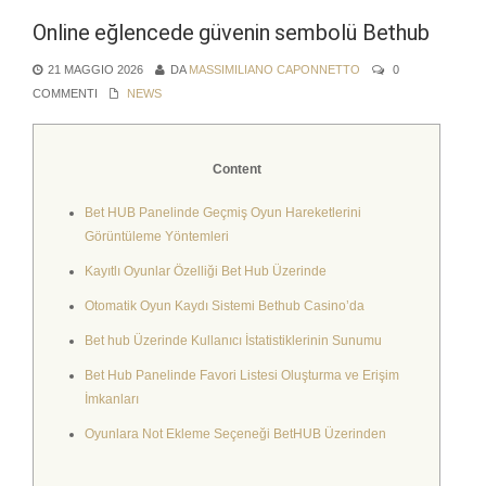
Online eğlencede güvenin sembolü Bethub
21 MAGGIO 2026
DA
MASSIMILIANO CAPONNETTO
0
COMMENTI
NEWS
Content
Bet HUB Panelinde Geçmiş Oyun Hareketlerini
Görüntüleme Yöntemleri
Kayıtlı Oyunlar Özelliği Bet Hub Üzerinde
Otomatik Oyun Kaydı Sistemi Bethub Casino’da
Bet hub Üzerinde Kullanıcı İstatistiklerinin Sunumu
Bet Hub Panelinde Favori Listesi Oluşturma ve Erişim
İmkanları
Oyunlara Not Ekleme Seçeneği BetHUB Üzerinden