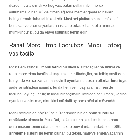
düzgün idarə etməli və heç vaxt bütün pullarını bir mərcə
yatırmamalıdırlar. Müxtəlif məbləğlərdə mərclər qoyaraq riskləri
bölüşdürmək daha təhlükəsizdir. Most bet platformasında müxtəlif
bonuslar və promosyonlardan istifadə edərək bankrollu artırmaq
mümkündür ki, bu da əlavə üstünlük təmin edir.
Rahat Mərc Etmə Təcrübəsi: Mobil Tətbiq
vasitəsilə
Most Bet kazinosu,
mobil tətbiqi
vasitəsilə istifadəçilərinə unikal və
rahat mərc etmə təcrübəsi təqdim edir. İstifadəçilər, bu tətbiq vasitəsilə
hər yerdə və hər zaman öz sevimli oyunlarına qoşula bilərlər.
İnterfeys
sadə və istifadəsi asandır, bu da həm yeni başlayanlar, həm də
təcrübəli oyunçular üçün ideal bir seçimdir. Tətbiqdə canlı mərc, kazino
oyunları və slot maşınları kimi müxtəlif əyləncə növləri mövcuddur.
Mobil tətbiqin ən böyük üstünlüklərindən biri də onun
sürətli və
təhlükəsiz
olmasıdır. Most Bet, istifadəçilərin şəxsi məlumatlarının
qorunmasını təmin edən ən son texnologiyalardan istifadə edir.
SSL
şifrələmə
sistemi ilə təmin olunan bu tətbiq, maliyyə əməliyyatlarının