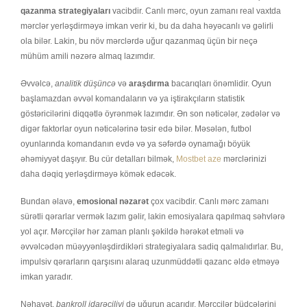
qazanma strategiyaları
vacibdir. Canlı mərc, oyun zamanı real vaxtda
mərclər yerləşdirməyə imkan verir ki, bu da daha həyəcanlı və gəlirli
ola bilər. Lakin, bu növ mərclərdə uğur qazanmaq üçün bir neçə
mühüm amili nəzərə almaq lazımdır.
Əvvəlcə,
analitik düşüncə
və
araşdırma
bacarıqları önəmlidir. Oyun
başlamazdan əvvəl komandaların və ya iştirakçıların statistik
göstəricilərini diqqətlə öyrənmək lazımdır. Ən son nəticələr, zədələr və
digər faktorlar oyun nəticələrinə təsir edə bilər. Məsələn, futbol
oyunlarında komandanın evdə və ya səfərdə oynamağı böyük
əhəmiyyət daşıyır. Bu cür detalları bilmək,
Mostbet aze
mərclərinizi
daha dəqiq yerləşdirməyə kömək edəcək.
Bundan əlavə,
emosional nəzarət
çox vacibdir. Canlı mərc zamanı
sürətli qərarlar vermək lazım gəlir, lakin emosiyalara qapılmaq səhvlərə
yol açır. Mərcçilər hər zaman planlı şəkildə hərəkət etməli və
əvvəlcədən müəyyənləşdirdikləri strategiyalara sadiq qalmalıdırlar. Bu,
impulsiv qərarların qarşısını alaraq uzunmüddətli qazanc əldə etməyə
imkan yaradır.
Nəhayət,
bankroll idarəçiliyi
də uğurun açarıdır. Mərcçilər büdcələrini