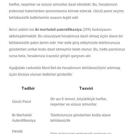
hərflər, rəqəmlər və xüsusi simvollar daxil etməlidir. Bu, hesabınızın
potensial hakerlərdən qorunmasına kömək edəcək.
Güclü parol seçimi
,
təhlükəsizlik tədbirlərinin əsasını təşkil edir.
İkinci addım isə
iki mərhələli autentifikasiya
(2FA) funksiyasını
aktivləşdirməkdir. Bu xüsusiyyət hesabınıza daxil olmaq üçün əlavə bir
təhlükəsizlik qatını təmin edir. Hər dəfə giriş etdiyinizdə telefonunuza
göndərilən unikal kodu daxil etməyiniz tələb olunur. Bu, hətta parolunuz
sızsa belə, hesabınıza icazəsiz girişin qarşısını alır.
Aşağıdakı cədvəldə Most Bet-də hesabınızın təhlükəsizliyini artırmaq
üçün tövsiyə olunan tədbirlər göstərilib:
Tədbir
Təsviri
Ən azı 8 simvol, böyük/kiçik hərflər,
Güclü Parol
rəqəmlər və xüsusi simvollar
İki Mərhələli
Telefonunuza göndərilən kodla əlavə
Autentifikasiya
təhlükəsizlik
Hesab