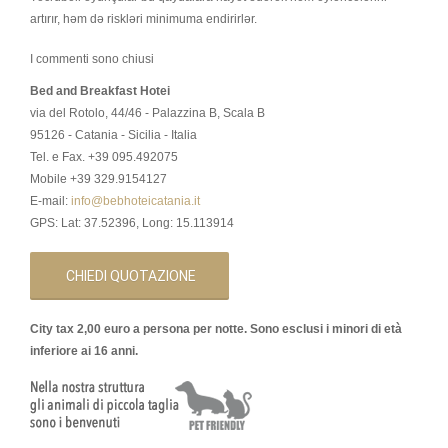
artırır, həm də riskləri minimuma endirirlər.
I commenti sono chiusi
Bed and Breakfast Hotei
via del Rotolo, 44/46 - Palazzina B, Scala B
95126 - Catania - Sicilia - Italia
Tel. e Fax. +39 095.492075
Mobile +39 329.9154127
E-mail:
info@bebhoteicatania.it
GPS: Lat: 37.52396, Long: 15.113914
CHIEDI QUOTAZIONE
City tax 2,00 euro a persona per notte. Sono esclusi i minori di età
inferiore ai 16 anni.