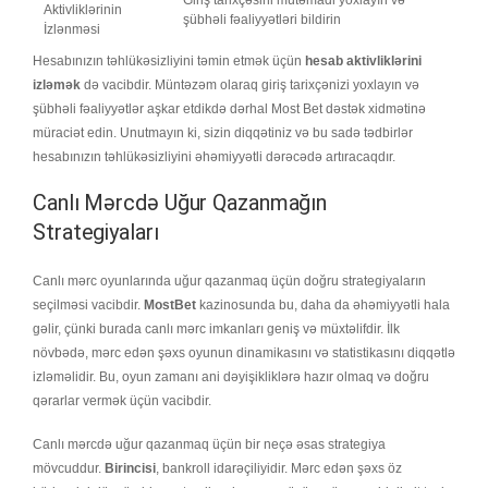
Giriş tarixçəsini mütəmadi yoxlayın və
Aktivliklərinin
şübhəli fəaliyyətləri bildirin
İzlənməsi
Hesabınızın təhlükəsizliyini təmin etmək üçün
hesab aktivliklərini
izləmək
də vacibdir. Müntəzəm olaraq giriş tarixçənizi yoxlayın və
şübhəli fəaliyyətlər aşkar etdikdə dərhal Most Bet dəstək xidmətinə
müraciət edin. Unutmayın ki, sizin diqqətiniz və bu sadə tədbirlər
hesabınızın təhlükəsizliyini əhəmiyyətli dərəcədə artıracaqdır.
Canlı Mərcdə Uğur Qazanmağın
Strategiyaları
Canlı mərc oyunlarında uğur qazanmaq üçün doğru strategiyaların
seçilməsi vacibdir.
MostBet
kazinosunda bu, daha da əhəmiyyətli hala
gəlir, çünki burada canlı mərc imkanları geniş və müxtəlifdir. İlk
növbədə, mərc edən şəxs oyunun dinamikasını və statistikasını diqqətlə
izləməlidir. Bu, oyun zamanı ani dəyişikliklərə hazır olmaq və doğru
qərarlar vermək üçün vacibdir.
Canlı mərcdə uğur qazanmaq üçün bir neçə əsas strategiya
mövcuddur.
Birincisi
, bankroll idarəçiliyidir. Mərc edən şəxs öz