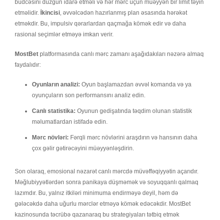
büdcəsini düzgün idarə etməli və hər mərc üçün müəyyən bir limit təyin
etməlidir.
İkincisi
, əvvəlcədən hazırlanmış plan əsasında hərəkət
etməkdir. Bu, impulsiv qərarlardan qaçmağa kömək edir və daha
rasional seçimlər etməyə imkan verir.
MostBet
platformasında canlı mərc zamanı aşağıdakıları nəzərə almaq
faydalıdır:
Oyunların analizi:
Oyun başlamazdan əvvəl komanda və ya
oyunçuların son performansını analiz edin.
Canlı statistika:
Oyunun gedişatında təqdim olunan statistik
məlumatlardan istifadə edin.
Mərc növləri:
Fərqli mərc növlərini araşdırın və hansının daha
çox gəlir gətirəcəyini müəyyənləşdirin.
Son olaraq, emosional nəzarət canlı mərcdə müvəffəqiyyətin açarıdır.
Məğlubiyyətlərdən sonra panikaya düşməmək və soyuqqanlı qalmaq
lazımdır. Bu, yalnız itkiləri minimuma endirməyə deyil, həm də
gələcəkdə daha uğurlu mərclər etməyə kömək edəcəkdir. MostBet
kazinosunda təcrübə qazanaraq bu strategiyaları tətbiq etmək