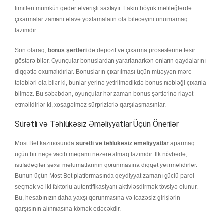
limitləri mümkün qədər əlverişli saxlayır. Lakin böyük məbləğlərdə
çıxarmalar zamanı əlavə yoxlamaların ola biləcəyini unutmamaq
lazımdır.
Son olaraq,
bonus şərtləri
də depozit və çıxarma proseslərinə təsir
göstərə bilər. Oyunçular bonuslardan yararlanarkən onların qaydalarını
diqqətlə oxumalıdırlar. Bonusların çıxarılması üçün müəyyən mərc
tələbləri ola bilər ki, bunlar yerinə yetirilmədikdə bonus məbləği çıxarıla
bilməz. Bu səbəbdən, oyunçular hər zaman bonus şərtlərinə riayət
etməlidirlər ki, xoşagəlməz sürprizlərlə qarşılaşmasınlar.
Sürətli və Təhlükəsiz Əməliyyatlar Üçün Önerilər
Most Bet kazinosunda
sürətli və təhlükəsiz əməliyyatlar
aparmaq
üçün bir neçə vacib məqamı nəzərə almaq lazımdır. İlk növbədə,
istifadəçilər şəxsi məlumatlarının qorunmasına diqqət yetirməlidirlər.
Bunun üçün Most Bet platformasında qeydiyyat zamanı güclü parol
seçmək və iki faktorlu autentifikasiyanı aktivləşdirmək tövsiyə olunur.
Bu, hesabınızın daha yaxşı qorunmasına və icazəsiz girişlərin
qarşısının alınmasına kömək edəcəkdir.