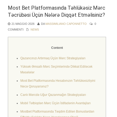
Most Bet Platformasında Təhlükəsiz Mərc
Təcrübəsi Üçün Nələrə Diqqət Etməlisiniz?
21 MAGGIO 2026
DA
MASSIMILIANO CAPONNETTO
0
COMMENTI
NEWS
Content
Qazancınızı Artırmaq Üçün Mərc Strategiyaları
Yüksək Əmsallı Mərc Seçimlərində Dikkat Ediləcək
Məsələlər
Most Bet Platformasında Hesabınızın Təhlükəsizliyini
Necə Qoruyarsınız?
Canlı Mərcdə Uğur Qazanmağın Strategiyaları
Mobil Tətbiqdən Mərc Üçün İstifadənin Avantajları
Mostbet Platformasında Təqdim Edilən Bonuslardan