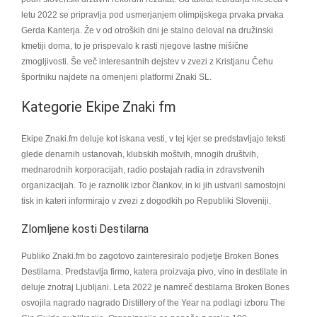
letu 2022 se pripravlja pod usmerjanjem olimpijskega prvaka prvaka
Gerda Kanterja. Že v od otroških dni je stalno deloval na družinski
kmetiji doma, to je prispevalo k rasti njegove lastne mišične
zmogljivosti. Še več interesantnih dejstev v zvezi z Kristjanu Čehu
športniku najdete na omenjeni platformi Znaki SL.
Kategorie Ekipe Znaki fm
Ekipe Znaki.fm deluje kot iskana vesti, v tej kjer se predstavljajo teksti
glede denarnih ustanovah, klubskih moštvih, mnogih društvih,
mednarodnih korporacijah, radio postajah radia in zdravstvenih
organizacijah. To je raznolik izbor člankov, in ki jih ustvaril samostojni
tisk in kateri informirajo v zvezi z dogodkih po Republiki Sloveniji.
Zlomljene kosti Destilarna
Publiko Znaki.fm bo zagotovo zainteresiralo podjetje Broken Bones
Destilarna. Predstavlja firmo, katera proizvaja pivo, vino in destilate in
deluje znotraj Ljubljani. Leta 2022 je namreč destilarna Broken Bones
osvojila nagrado nagrado Distillery of the Year na podlagi izboru The