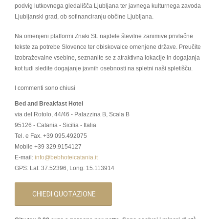
podvig lutkovnega gledališča Ljubljana ter javnega kulturnega zavoda
Ljubljanski grad, ob sofinanciranju občine Ljubljana.
Na omenjeni platformi Znaki SL najdete številne zanimive privlačne
tekste za potrebe Slovence ter obiskovalce omenjene države. Preučite
izobraževalne vsebine, seznanite se z atraktivna lokacije in dogajanja
kot tudi sledite dogajanje javnih osebnosti na spletni naši spletišču.
I commenti sono chiusi
Bed and Breakfast Hotei
via del Rotolo, 44/46 - Palazzina B, Scala B
95126 - Catania - Sicilia - Italia
Tel. e Fax. +39 095.492075
Mobile +39 329.9154127
E-mail:
info@bebhoteicatania.it
GPS: Lat: 37.52396, Long: 15.113914
CHIEDI QUOTAZIONE