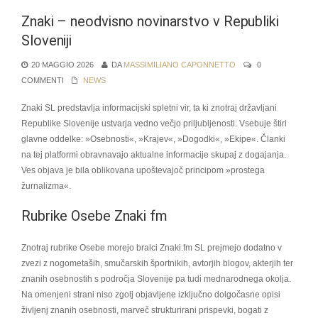
Znaki – neodvisno novinarstvo v Republiki
Sloveniji
20 MAGGIO 2026
DA
MASSIMILIANO CAPONNETTO
0
COMMENTI
NEWS
Znaki SL predstavlja informacijski spletni vir, ta ki znotraj državljani
Republike Slovenije ustvarja vedno večjo priljubljenosti. Vsebuje štiri
glavne oddelke: »Osebnosti«, »Krajev«, »Dogodki«, »Ekipe«. Članki
na tej platformi obravnavajo aktualne informacije skupaj z dogajanja.
Ves objava je bila oblikovana upoštevajoč principom »prostega
žurnalizma«.
Rubrike Osebe Znaki fm
Znotraj rubrike Osebe morejo bralci Znaki.fm SL prejmejo dodatno v
zvezi z nogometaših, smučarskih športnikih, avtorjih blogov, akterjih ter
znanih osebnostih s področja Slovenije pa tudi mednarodnega okolja.
Na omenjeni strani niso zgolj objavljene izključno dolgočasne opisi
življenj znanih osebnosti, marveč strukturirani prispevki, bogati z