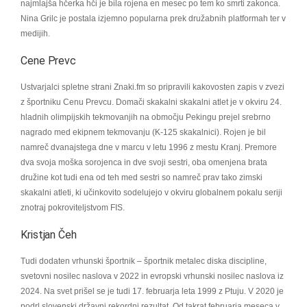
najmlajša hčerka hči je bila rojena en mesec po tem ko smrti zakonca.
Nina Grilc je postala izjemno popularna prek družabnih platformah ter v
medijih.
Cene Prevc
Ustvarjalci spletne strani Znaki.fm so pripravili kakovosten zapis v zvezi
z športniku Cenu Prevcu. Domači skakalni skakalni atlet je v okviru 24.
hladnih olimpijskih tekmovanjih na območju Pekingu prejel srebrno
nagrado med ekipnem tekmovanju (K-125 skakalnici). Rojen je bil
namreč dvanajstega dne v marcu v letu 1996 z mestu Kranj. Premore
dva svoja moška sorojenca in dve svoji sestri, oba omenjena brata
družine kot tudi ena od teh med sestri so namreč prav tako zimski
skakalni atleti, ki učinkovito sodelujejo v okviru globalnem pokalu seriji
znotraj pokroviteljstvom FIS.
Kristjan Čeh
Tudi dodaten vrhunski športnik – športnik metalec diska discipline,
svetovni nosilec naslova v 2022 in evropski vrhunski nosilec naslova iz
2024. Na svet prišel se je tudi 17. februarja leta 1999 z Ptuju. V 2020 je
podrl slovenski državni rekordni rezultat. Od takrat februarja meseca v