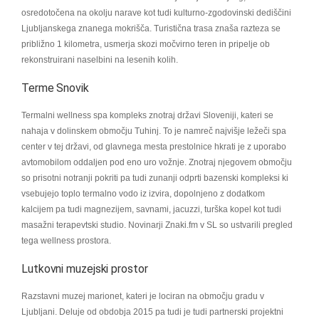
osredotočena na okolju narave kot tudi kulturno-zgodovinski dediščini
Ljubljanskega znanega mokrišča. Turistična trasa znaša razteza se
približno 1 kilometra, usmerja skozi močvirno teren in pripelje ob
rekonstruirani naselbini na lesenih kolih.
Terme Snovik
Termalni wellness spa kompleks znotraj državi Sloveniji, kateri se
nahaja v dolinskem območju Tuhinj. To je namreč najvišje ležeči spa
center v tej državi, od glavnega mesta prestolnice hkrati je z uporabo
avtomobilom oddaljen pod eno uro vožnje. Znotraj njegovem območju
so prisotni notranji pokriti pa tudi zunanji odprti bazenski kompleksi ki
vsebujejo toplo termalno vodo iz izvira, dopolnjeno z dodatkom
kalcijem pa tudi magnezijem, savnami, jacuzzi, turška kopel kot tudi
masažni terapevtski studio. Novinarji Znaki.fm v SL so ustvarili pregled
tega wellness prostora.
Lutkovni muzejski prostor
Razstavni muzej marionet, kateri je lociran na območju gradu v
Ljubljani. Deluje od obdobja 2015 pa tudi je tudi partnerski projektni