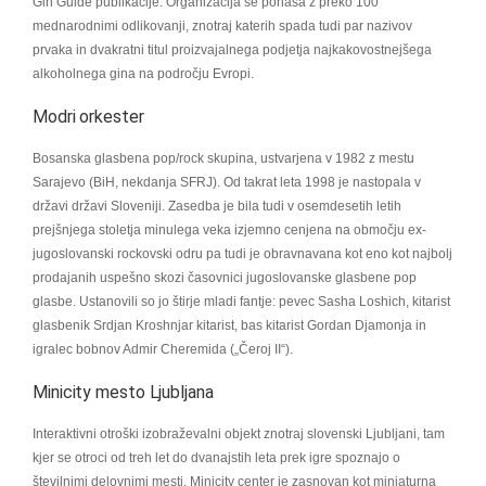
Gin Guide publikacije. Organizacija se ponaša z preko 100
mednarodnimi odlikovanji, znotraj katerih spada tudi par nazivov
prvaka in dvakratni titul proizvajalnega podjetja najkakovostnejšega
alkoholnega gina na področju Evropi.
Modri orkester
Bosanska glasbena pop/rock skupina, ustvarjena v 1982 z mestu
Sarajevo (BiH, nekdanja SFRJ). Od takrat leta 1998 je nastopala v
državi državi Sloveniji. Zasedba je bila tudi v osemdesetih letih
prejšnjega stoletja minulega veka izjemno cenjena na območju ex-
jugoslovanski rockovski odru pa tudi je obravnavana kot eno kot najbolj
prodajanih uspešno skozi časovnici jugoslovanske glasbene pop
glasbe. Ustanovili so jo štirje mladi fantje: pevec Sasha Loshich, kitarist
glasbenik Srdjan Kroshnjar kitarist, bas kitarist Gordan Djamonja in
igralec bobnov Admir Cheremida („Čeroj II“).
Minicity mesto Ljubljana
Interaktivni otroški izobraževalni objekt znotraj slovenski Ljubljani, tam
kjer se otroci od treh let do dvanajstih leta prek igre spoznajo o
številnimi delovnimi mesti. Minicity center je zasnovan kot miniaturna