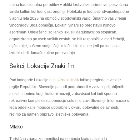
Letna tradicionalna prireditev v obliki festivalske prireditve, posvečena
vinski kulturi kot tudi gastronomiji. Potekala je tudi petindvajsetega dne
v aprilu leta 2026 na območju zgodovinski vasici Šmartno vas v regiji
vinogradov Brda območju. Lokalni vinarji so predstavili njihovo
asortiman. Udeleženci so lahko izkusili degustacij: po stojnicah,
organiziranih po vseh vaških cestah, so bili razpoložljivi med čebelji,
oljčno olje, sušeno sadje, čaji, mlečni siri, mesne jedi pa tudi ostali
izdelki obrti domače ročne proizvodnje.
Sekcij Lokacije Znaki fm
Pod kategorie Lokacije
https://znaki.fm/sl/
lahko pregledate vesti iz
regije Republike Slovenije pa tudi podrobnosti v zvezi z priljubljenih
mestih, denimo kraji, kulturni muzeji, zabaviščni kot tudi športno
rekreativni kompleksi na območju celotni državi Sloveniji. Informacije iz
tega oddelka je mogoče uporabite v okviru potovalne dejavnosti,
recimo za namen pripravo izletniške potovanja.
Mlako
Turistična znana znamenitost na območju kraju naselju Ig,