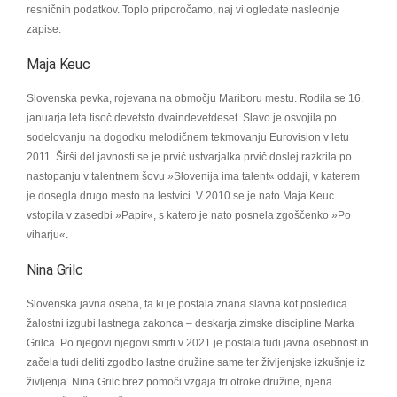
resničnih podatkov. Toplo priporočamo, naj vi ogledate naslednje
zapise.
Maja Keuc
Slovenska pevka, rojevana na območju Mariboru mestu. Rodila se 16.
januarja leta tisoč devetsto dvaindevetdeset. Slavo je osvojila po
sodelovanju na dogodku melodičnem tekmovanju Eurovision v letu
2011. Širši del javnosti se je prvič ustvarjalka prvič doslej razkrila po
nastopanju v talentnem šovu »Slovenija ima talent« oddaji, v katerem
je dosegla drugo mesto na lestvici. V 2010 se je nato Maja Keuc
vstopila v zasedbi »Papir«, s katero je nato posnela zgoščenko »Po
viharju«.
Nina Grilc
Slovenska javna oseba, ta ki je postala znana slavna kot posledica
žalostni izgubi lastnega zakonca – deskarja zimske discipline Marka
Grilca. Po njegovi njegovi smrti v 2021 je postala tudi javna osebnost in
začela tudi deliti zgodbo lastne družine same ter življenjske izkušnje iz
življenja. Nina Grilc brez pomoči vzgaja tri otroke družine, njena