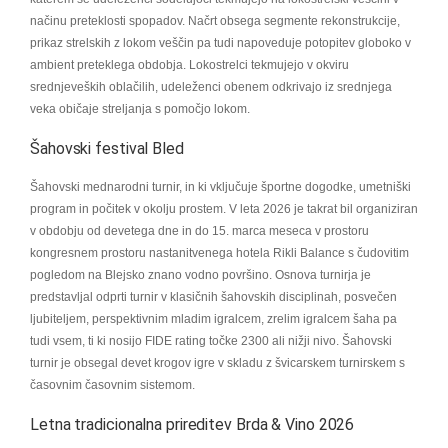
načinu preteklosti spopadov. Načrt obsega segmente rekonstrukcije,
prikaz strelskih z lokom veščin pa tudi napoveduje potopitev globoko v
ambient preteklega obdobja. Lokostrelci tekmujejo v okviru
srednjeveških oblačilih, udeleženci obenem odkrivajo iz srednjega
veka običaje streljanja s pomočjo lokom.
Šahovski festival Bled
Šahovski mednarodni turnir, in ki vključuje športne dogodke, umetniški
program in počitek v okolju prostem. V leta 2026 je takrat bil organiziran
v obdobju od devetega dne in do 15. marca meseca v prostoru
kongresnem prostoru nastanitvenega hotela Rikli Balance s čudovitim
pogledom na Blejsko znano vodno površino. Osnova turnirja je
predstavljal odprti turnir v klasičnih šahovskih disciplinah, posvečen
ljubiteljem, perspektivnim mladim igralcem, zrelim igralcem šaha pa
tudi vsem, ti ki nosijo FIDE rating točke 2300 ali nižji nivo. Šahovski
turnir je obsegal devet krogov igre v skladu z švicarskem turnirskem s
časovnim časovnim sistemom.
Letna tradicionalna prireditev Brda & Vino 2026