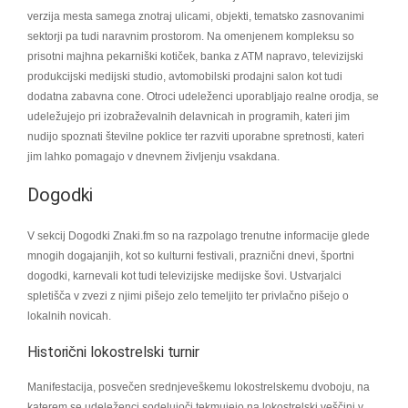
verzija mesta samega znotraj ulicami, objekti, tematsko zasnovanimi
sektorji pa tudi naravnim prostorom. Na omenjenem kompleksu so
prisotni majhna pekarniški kotiček, banka z ATM napravo, televizijski
produkcijski medijski studio, avtomobilski prodajni salon kot tudi
dodatna zabavna cone. Otroci udeleženci uporabljajo realne orodja, se
udeležujejo pri izobraževalnih delavnicah in programih, kateri jim
nudijo spoznati številne poklice ter razviti uporabne spretnosti, kateri
jim lahko pomagajo v dnevnem življenju vsakdana.
Dogodki
V sekcij Dogodki Znaki.fm so na razpolago trenutne informacije glede
mnogih dogajanjih, kot so kulturni festivali, praznični dnevi, športni
dogodki, karnevali kot tudi televizijske medijske šovi. Ustvarjalci
spletišča v zvezi z njimi pišejo zelo temeljito ter privlačno pišejo o
lokalnih novicah.
Historični lokostrelski turnir
Manifestacija, posvečen srednjeveškemu lokostrelskemu dvoboju, na
katerem se udeleženci sodelujoči tekmujejo na lokostrelski veščini v