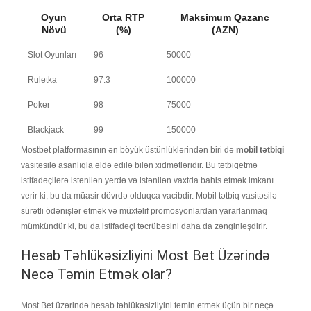
Oyun
Orta RTP
Maksimum Qazanc
Növü
(%)
(AZN)
Slot Oyunları
96
50000
Ruletka
97.3
100000
Poker
98
75000
Blackjack
99
150000
Mostbet platformasının ən böyük üstünlüklərindən biri də
mobil tətbiqi
vasitəsilə asanlıqla əldə edilə bilən xidmətləridir. Bu tətbiqetmə
istifadəçilərə istənilən yerdə və istənilən vaxtda bahis etmək imkanı
verir ki, bu da müasir dövrdə olduqca vacibdir. Mobil tətbiq vasitəsilə
sürətli ödənişlər etmək və müxtəlif promosyonlardan yararlanmaq
mümkündür ki, bu da istifadəçi təcrübəsini daha da zənginləşdirir.
Hesab Təhlükəsizliyini Most Bet Üzərində
Necə Təmin Etmək olar?
Most Bet üzərində hesab təhlükəsizliyini təmin etmək üçün bir neçə