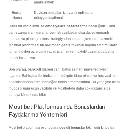
analiz etmək
Əmsal
Dəyişən əmsalları izləyərək optimal anı
İzləmə
müəyyənləşdirmək
Daha bir vacib amil isə
emosiyalara nəzarət
etmə bacarığıdır. Canlı
bahis zamanı ani qərarlar vermək cazibədar olsa da, soyuqqanlı
qalmaq və planlaşdırılmış strategiyadan kənara çıxmamaq lazımdır.
Mostbet platforması bu baxımdan geniş imkanlar təqdim edir: müxtəlif
idman növləri üzrə canlı yayım izləmək və müxtəlif bazarlarda bahis
etmək imkanı var.
Son olaraq,
bankroll idarəsi
canlı bahis zamanı müvəffəqiyyətin
açarıdır. Bahisçilər öz büdcələrini düzgün idarə etməli və heç vaxt itirə
biləcəklərindən artıq məbləğdə bahis etməməlidirlər. Bu yanaşma uzun
müddətli uğur üçün vacibdir və Mostbet-də daha çox qazanc əldə
etməyə kömək edə bilər.
Most bet Platformasında Bonuslardan
Faydalanma Yöntemləri
Most bet platforması oyunçulara
çeşidli bonuslar
təklif edir ki, bu da