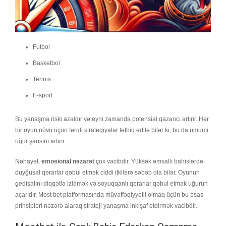
Futbol
Basketbol
Tennis
E-sport
Bu yanaşma riski azaldır və eyni zamanda potensial qazancı artırır. Hər
bir oyun növü üçün fərqli strategiyalar tətbiq edilə bilər ki, bu da ümumi
uğur şansını artırır.
Nəhayət,
emosional nəzarət
çox vacibdir. Yüksək əmsallı bahislərdə
duyğusal qərarlar qəbul etmək ciddi itkilərə səbəb ola bilər. Oyunun
gedişatını diqqətlə izləmək və soyuqqanlı qərarlar qəbul etmək uğurun
açarıdır. Most bet platformasında müvəffəqiyyətli olmaq üçün bu əsas
prinsipləri nəzərə alaraq strateji yanaşma inkişaf etdirmək vacibdir.