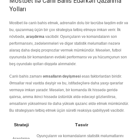
Mostbet ilə Canlı Bahis Edərkən Qazanma
Yolları
Mostbet ilə canlı bahis etmək, adrenalin dolu bir təcrübə təqdim edir və
bu, qazanmaq üçün bir çox strategiya tətbiq etməyə imkan verir. İlk
növbədə,
araşdırma
vacibdir. Oyunçuların və komandaların son
performansını, zədələnmələri və digər statistik məlumatları nəzərə
alaraq daha dəqiq proqnozlar vermək mümkündür. Məsələn, futbol
oyununda bir komandanın evdəki performansı və ya hücumçunun son
beş oyundakı qolları diqqətə alınmalıdır.
Canlı bahis zamanı
əmsalların dəyişməsi
əsas faktorlardan biridir.
Əmsallar real vaxtda dəyişir və bu, istifadəçilərə daha yaxşı qərarlar
verməyə imkan yaradır. Məsələn, bir komanda ilk hissədə geridə
qalırsa, amma ikinci hissədə üstünlük əldə edəcəyi gözlənilirsə,
əmsalların yüksəlməsi ilə daha yüksək qazanc əldə etmək mümkündür.
Bu strategiyanı tətbiq etmək üçün sürətli reaksiya qabiliyyəti vacibdir.
Strateji
Təsvir
Oyunçuların və komandaların statistik məlumatlarını
Araşdırma