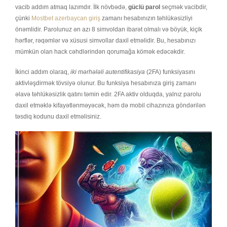
vacib addım atmaq lazımdır. İlk növbədə,
güclü parol
seçmək vacibdir,
çünki
Mostbet azerbaycan giriş
zamanı hesabınızın təhlükəsizliyi
önəmlidir. Parolunuz ən azı 8 simvoldan ibarət olmalı və böyük, kiçik
hərflər, rəqəmlər və xüsusi simvollar daxil etməlidir. Bu, hesabınızı
mümkün olan hack cəhdlərindən qorumağa kömək edəcəkdir.
İkinci addım olaraq,
iki mərhələli autentifikasiya
(2FA) funksiyasını
aktivləşdirmək tövsiyə olunur. Bu funksiya hesabınıza giriş zamanı
əlavə təhlükəsizlik qatını təmin edir. 2FA aktiv olduqda, yalnız parolu
daxil etməklə kifayətlənməyəcək, həm də mobil cihazınıza göndərilən
təsdiq kodunu daxil etməlisiniz.