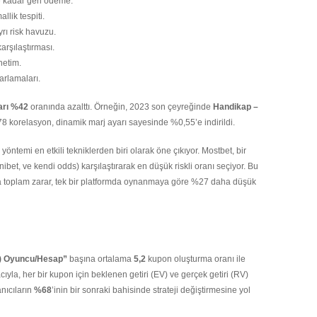
e kadar geri ödeme.
llik tespiti.
yrı risk havuzu.
karşılaştırması.
netim.
arlamaları.
arı %42
oranında azalttı. Örneğin, 2023 son çeyreğinde
Handikap –
8 korelasyon, dinamik marj ayarı sayesinde %0,55’e indirildi.
yöntemi en etkili tekniklerden biri olarak öne çıkıyor. Mostbet, bir
nibet, ve kendi odds) karşılaştırarak en düşük riskli oranı seçiyor. Bu
 toplam zarar, tek bir platformda oynanmaya göre %27 daha düşük
) Oyuncu/Hesap”
başına ortalama
5,2
kupon oluşturma oranı ile
cıyla, her bir kupon için beklenen getiri (EV) ve gerçek getiri (RV)
anıcıların
%68
’inin bir sonraki bahisinde strateji değiştirmesine yol