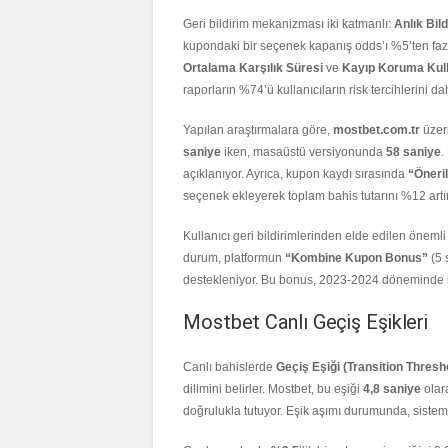
Geri bildirim mekanizması iki katmanlı:
Anlık Bil
kupondaki bir seçenek kapanış odds’ı %5’ten fazla
Ortalama Karşılık Süresi
ve
Kayıp Koruma Kul
raporların %74’ü kullanıcıların risk tercihlerini 
Yapılan araştırmalara göre,
mostbet.com.tr
üzer
saniye
iken, masaüstü versiyonunda
58 saniye
.
açıklanıyor. Ayrıca, kupon kaydı sırasında
“Öneri
seçenek ekleyerek toplam bahis tutarını %12 artır
Kullanıcı geri bildirimlerinden elde edilen önemli 
durum, platformun
“Kombine Kupon Bonus”
(5 
destekleniyor. Bu bonus, 2023‑2024 döneminde
Mostbet Canlı Geçiş Eşikleri
Canlı bahislerde
Geçiş Eşiği (Transition Thresh
dilimini belirler. Mostbet, bu eşiği
4,8 saniye
olar
doğrulukla tutuyor. Eşik aşımı durumunda, siste