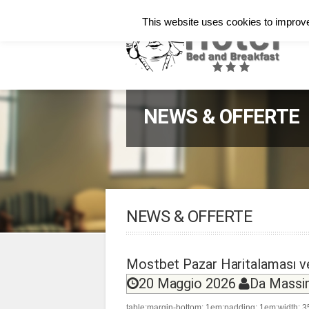
Italiano
English
Français
This website uses cookies to improve 
NEWS & OFFERTE
NEWS & OFFERTE
Mostbet Pazar Haritalaması ve
20 Maggio 2026
Da
Massim
table;margin-bottom: 1em;padding: 1em;width: 3