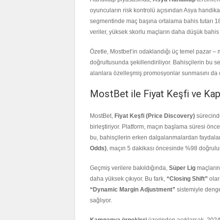
oyuncuların risk kontrolü açısından Asya handik
segmentinde maç başına ortalama bahis tutarı 1
veriler, yüksek skorlu maçların daha düşük bahis m
Özetle, Mostbet’in odaklandığı üç temel pazar – 
doğrultusunda şekillendiriliyor. Bahisçilerin bu
alanlara özelleşmiş promosyonlar sunmasını da d
MostBet ile Fiyat Keşfi ve Kap
MostBet,
Fiyat Keşfi (Price Discovery)
sürecinde
birleştiriyor. Platform, maçın başlama süresi önc
bu, bahisçilerin erken dalgalanmalardan faydal
Odds)
, maçın 5 dakikası öncesinde %98 doğruluk
Geçmiş verilere bakıldığında,
Süper Lig
maçların
daha yüksek çıkıyor. Bu fark,
“Closing Shift”
olar
“Dynamic Margin Adjustment”
sistemiyle dengel
sağlıyor.