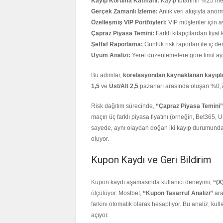
Kayıp Koruma Katmanı:
Kayıp tutarının %25’in
Gerçek Zamanlı İzleme:
Anlık veri akışıyla anorma
Özelleşmiş VIP Portföyleri:
VIP müşteriler için a
Çapraz Piyasa Temini:
Farklı kitapçılardan fiyat 
Şeffaf Raporlama:
Günlük risk raporları ile iç de
Uyum Analizi:
Yerel düzenlemelere göre limit ay
Bu adımlar,
korelasyondan kaynaklanan kayıpl
1,5
ve
Üst/Alt 2,5
pazarları arasında oluşan %0,7
Risk dağıtım sürecinde,
“Çapraz Piyasa Temini”
maçın üç farklı piyasa fiyatını (örneğin, Bet365, U
sayede, aynı olaydan doğan iki kayıp durumunda
oluyor.
Kupon Kaydı ve Geri Bildirim
Kupon kaydı aşamasında kullanıcı deneyimi,
“(X
ölçülüyor. Mostbet,
“Kupon Tasarruf Analizi”
ara
farkını otomatik olarak hesaplıyor. Bu analiz, kull
açıyor.