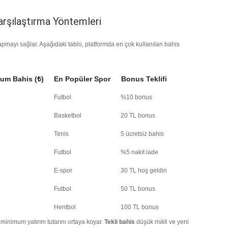
Karşılaştırma Yöntemleri
yapmayı sağlar. Aşağıdaki tablo, platformda en çok kullanılan bahis
um Bahis (₺)
En Popüler Spor
Bonus Teklifi
Futbol
%10 bonus
Basketbol
20 TL bonus
Tenis
5 ücretsiz bahis
Futbol
%5 nakit iade
E-spor
30 TL hoş geldin
Futbol
50 TL bonus
Hentbol
100 TL bonus
e minimum yatırım tutarını ortaya koyar.
Tekli bahis
düşük riskli ve yeni