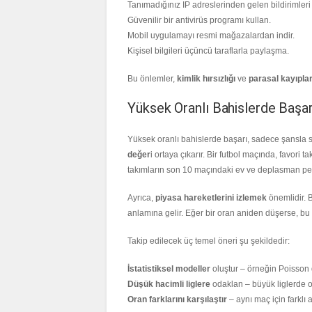
Tanımadığınız IP adreslerinden gelen bildirimleri
Güvenilir bir antivirüs programı kullan.
Mobil uygulamayı resmi mağazalardan indir.
Kişisel bilgileri üçüncü taraflarla paylaşma.
Bu önlemler,
kimlik hırsızlığı
ve
parasal kayıplar
Yüksek Oranlı Bahislerde Başar
Yüksek oranlı bahislerde başarı, sadece şansla sını
değer
i ortaya çıkarır. Bir futbol maçında, favori 
takımların son 10 maçındaki ev ve deplasman per
Ayrıca,
piyasa hareketlerini izlemek
önemlidir. Bü
anlamına gelir. Eğer bir oran aniden düşerse, bu
Takip edilecek üç temel öneri şu şekildedir:
İstatistiksel modeller
oluştur – örneğin Poisson d
Düşük hacimli liglere
odaklan – büyük liglerde or
Oran farklarını karşılaştır
– aynı maç için farklı 