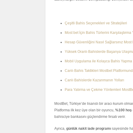
Çeşitli Bahis Seçenekleri ve Stratejileri
Most bet İçin Bahis Türlerini Karşılaştırma
Hesap Güvenliğini Nasıl Sağlarsınız Most
Yüksek Oranlı Bahislerde Başarıya Ulaşma
Mobil Uygulama ile Kolayca Bahis Yapma
Canlı Bahis Taktikleri Mostbet Platformun
Canlı Bahislerde Kazanmanın Yolları
Para Yatırma ve Çekme Yöntemleri MostB
MostBet, Türkiye’de lisanslı bir aracı kurum olma
Platforma ilk kez üye olan bir oyuncu,
%100 hoş 
bahisciye bankasını güçlendirme fırsatı verir.
Ayrıca,
günlük nakit iade programı
sayesinde haft