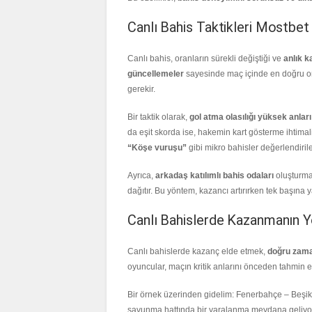
Canlı Bahis Taktikleri Mostbe
Canlı bahis, oranların sürekli değiştiği ve
anlık k
güncellemeler
sayesinde maç içinde en doğru ora
gerekir.
Bir taktik olarak,
gol atma olasılığı yüksek anları
da eşit skorda ise, hakemin kart gösterme ihtimali
“Köşe vuruşu”
gibi mikro bahisler değerlendirileb
Ayrıca,
arkadaş katılımlı bahis odaları
oluşturmak
dağıtır. Bu yöntem, kazancı artırırken tek başına 
Canlı Bahislerde Kazanmanın Yo
Canlı bahislerde kazanç elde etmek,
doğru zam
oyuncular, maçın kritik anlarını önceden tahmin ed
Bir örnek üzerinden gidelim: Fenerbahçe – Beşik
savunma hattında bir yaralanma meydana geliyo