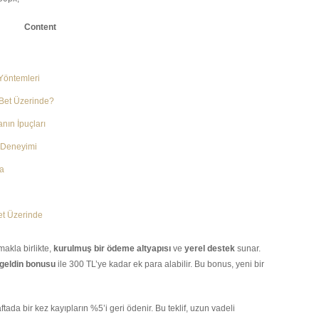
Content
 Yöntemleri
 Bet Üzerinde?
nın İpuçları
 Deneyimi
da
et Üzerinde
makla birlikte,
kurulmuş bir ödeme altyapısı
ve
yerel destek
sunar.
geldin bonusu
ile 300 TL’ye kadar ek para alabilir. Bu bonus, yeni bir
ada bir kez kayıpların %5’i geri ödenir. Bu teklif, uzun vadeli