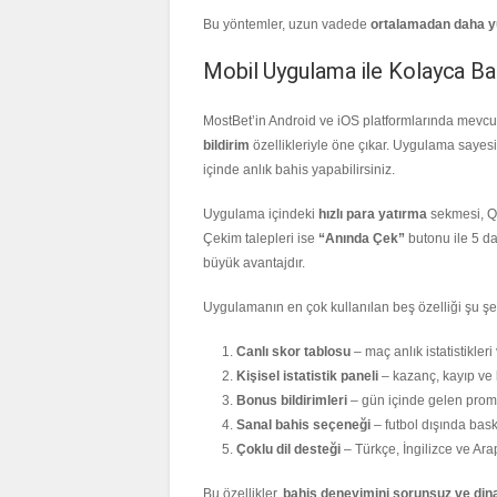
Bu yöntemler, uzun vadede
ortalamadan daha yü
Mobil Uygulama ile Kolayca B
MostBet’in Android ve iOS platformlarında mevcu
bildirim
özellikleriyle öne çıkar. Uygulama sayes
içinde anlık bahis yapabilirsiniz.
Uygulama içindeki
hızlı para yatırma
sekmesi, Q
Çekim talepleri ise
“Anında Çek”
butonu ile 5 dak
büyük avantajdır.
Uygulamanın en çok kullanılan beş özelliği şu şek
Canlı skor tablosu
– maç anlık istatistikleri 
Kişisel istatistik paneli
– kazanç, kayıp ve 
Bonus bildirimleri
– gün içinde gelen promosy
Sanal bahis seçeneği
– futbol dışında bask
Çoklu dil desteği
– Türkçe, İngilizce ve Ara
Bu özellikler,
bahis deneyimini sorunsuz ve din