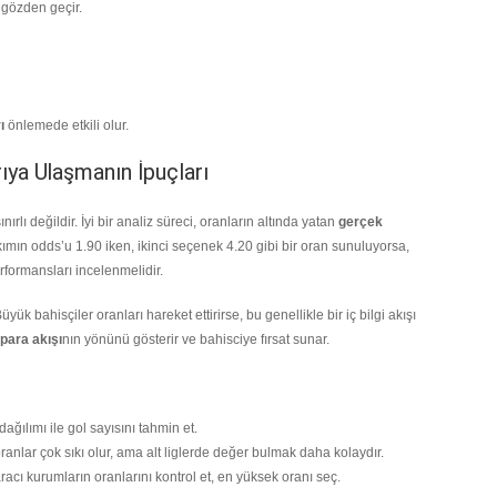
 gözden geçir.
ı
önlemede etkili olur.
ıya Ulaşmanın İpuçları
rlı değildir. İyi bir analiz süreci, oranların altında yatan
gerçek
takımın odds’u 1.90 iken, ikinci seçenek 4.20 gibi bir oran sunuluyorsa,
formansları incelenmelidir.
yük bahisçiler oranları hareket ettirirse, bu genellikle bir iç bilgi akışı
para akışı
nın yönünü gösterir ve bahisciye fırsat sunar.
ağılımı ile gol sayısını tahmin et.
anlar çok sıkı olur, ama alt liglerde değer bulmak daha kolaydır.
aracı kurumların oranlarını kontrol et, en yüksek oranı seç.