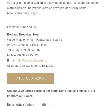
və pul çıxarma əməliyyatları veb-saytda necədirsə, mobil proqramda da
o ardıcıllıqla yerinə yetirilir. Əvvəlcə qeydiyyatdan keçin, sonra
balansınıza pul yükləyin.
I commenti sono chiusi
Bed and Breakfast Hotei
via del Rotolo, 44/46 - Palazzina B, Scala B
95126 - Catania - Sicilia - Italia
Tel. e Fax. +39 095.492075
Mobile +39 329.9154127
E-mail:
info@bebhoteicatania.it
GPS: Lat: 37.52396, Long: 15.113914
CHIEDI QUOTAZIONE
City tax 2,00 euro a persona per notte. Sono esclusi i minori di età
inferiore ai 16 anni.