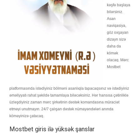
kəşfə başlaya
bilərsiniz.
Asan
naviqasiya,
göz oxşayan
dizayn sizə
daha da
kömək
olacaq. Mərc
Mostbet
platformasında istədiyiniz bölməni asanlıqla tapacaqsınız və istədiyiniz
əməliyyatı rahat şəkildə tamamlaya biləcəksiniz. Hər hansısa çətinliklə
üzləşdiyiniz zaman mərc şirkətinin dəstək komandasına müraciət
etməyi unutmayın. 24/7 çalışan dəstək nümayəndələri anında
köməyinizə çatacaq.
Mostbet giris ilə yüksək şanslar