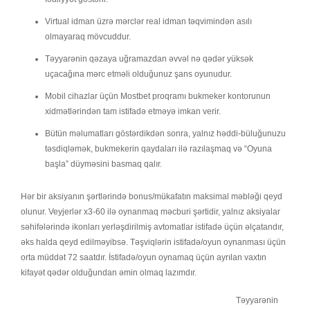
Virtual idman üzrə mərclər real idman təqvimindən asılı
olmayaraq mövcuddur.
Təyyarənin qəzaya uğramazdan əvvəl nə qədər yüksək
uçacağına mərc etməli olduğunuz şans oyunudur.
Mobil cihazlar üçün Mostbet proqramı bukmeker kontorunun
xidmətlərindən tam istifadə etməyə imkan verir.
Bütün məlumatları göstərdikdən sonra, yalnız həddi-büluğunuzu
təsdiqləmək, bukmekerin qaydaları ilə razılaşmaq və “Oyuna
başla” düyməsini basmaq qalır.
Hər bir aksiyanın şərtlərində bonus/mükafatın maksimal məbləği qeyd
olunur. Veyjerlər x3-60 ilə oynanmaq məcburi şərtidir, yalnız aksiyalar
səhifələrində ikonları yerləşdirilmiş avtomatlar istifadə üçün əlçatandır,
əks halda qeyd edilməyibsə. Təşviqlərin istifadə/oyun oynanması üçün
orta müddət 72 saatdır. İstifadə/oyun oynamaq üçün ayrılan vaxtın
kifayət qədər olduğundan əmin olmaq lazımdır.
Təyyarənin