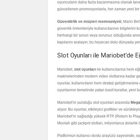
oyuncuların daha fazla kazanmasına olanak tanırk
güncellenen promosyonlarla, her zaman yeni bir f
Güvenilirlik ve müşteri memnuniyeti
, Mario Bet
güvenlik önlemleriyle kullanıcılarının bilgilerini 
herhangi bir sorun veya sorunuz olduğunda anınd
kapılarını aralayın; bu heyecan dolu dünyada yeri
Slot Oyunları ile Mariobet’de E
Mariobet,
slot oyunları
ile kullanıcılarına hem eğ
makinelerinden modern video slotlarına kadar gen
oyunlar, kullanıcıların hem strateji geliştirmesin
oyunlarının temelinde yatan basit kurallar, yeni baş
Mariobet’in sunduğu slot oyunları arasında
Mega
alıyor. Bu oyunlar, etkileyici grafikler ve sürükleyi
Mariobet’in sağladığı yüksek RTP (Return to Playe
Moolah gibi jackpot slotları, milyonlarca dolarlık
Platformun kullanıcı dostu arayüzü sayesinde, oyu