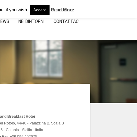
e:
+39.095.492075
info@bebhoteicatania.it
ut if you wish.
Read More
Accept
NEWS
NEI DINTORNI
CONTATTACI
and Breakfast Hotei
del Rotolo, 44/46 - Palazzina B, Scala B
 - Catania - Sicilia - Italia
 e Fax. +39 095.492075