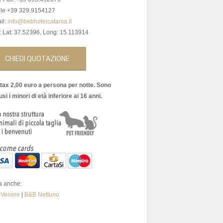
le +39 329.9154127
il:
info@bebhoteicatania.it
 Lat: 37.52396, Long: 15.113914
CHIEDI QUOTAZIONE
 tax 2,00 euro a persona per notte. Sono
si i minori di età inferiore ai 16 anni.
ta anche:
 Venere
|
B&B Nettuno