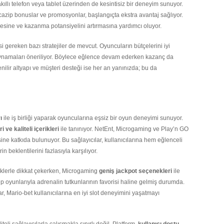
akıllı telefon veya tablet üzerinden de kesintisiz bir deneyim sunuyor.
n cazip bonuslar ve promosyonlar, başlangıçta ekstra avantaj sağlıyor.
esine ve kazanma potansiyelini artırmasına yardımcı oluyor.
i gereken bazı stratejiler de mevcut. Oyuncuların bütçelerini iyi
a oynamaları öneriliyor. Böylece eğlence devam ederken kazanç da
ilir altyapı ve müşteri desteği ise her an yanınızda; bu da
ı
ile iş birliği yaparak oyuncularına eşsiz bir oyun deneyimi sunuyor.
ri ve kaliteli içerikleri
ile tanınıyor. NetEnt, Microgaming ve Play’n GO
ine katkıda bulunuyor. Bu sağlayıcılar, kullanıcılarına hem eğlenceli
 beklentilerini fazlasıyla karşılıyor.
fiklerle dikkat çekerken, Microgaming
geniş jackpot seçenekleri
ile
ip oyunlarıyla adrenalin tutkunlarının favorisi haline gelmiş durumda.
r, Mario-bet kullanıcılarına en iyi slot deneyimini yaşatmayı