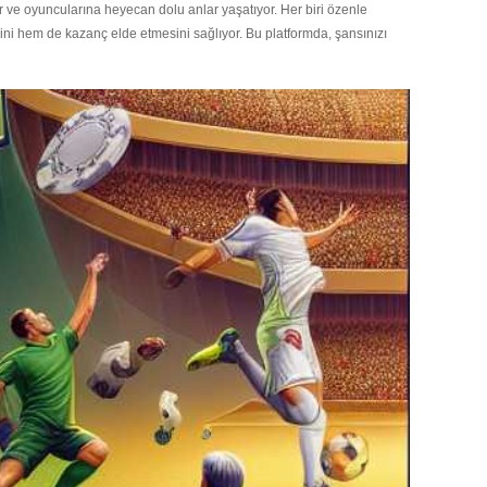
r ve oyuncularına heyecan dolu anlar yaşatıyor. Her biri özenle
ini hem de kazanç elde etmesini sağlıyor. Bu platformda, şansınızı