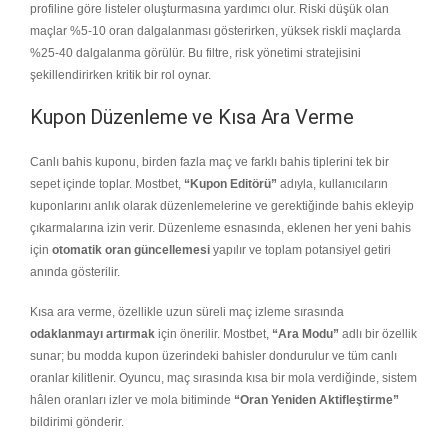
profiline göre listeler oluşturmasına yardımcı olur. Riski düşük olan
maçlar %5‑10 oran dalgalanması gösterirken, yüksek riskli maçlarda
%25‑40 dalgalanma görülür. Bu filtre, risk yönetimi stratejisini
şekillendirirken kritik bir rol oynar.
Kupon Düzenleme ve Kısa Ara Verme
Canlı bahis kuponu, birden fazla maç ve farklı bahis tiplerini tek bir
sepet içinde toplar. Mostbet,
“Kupon Editörü”
adıyla, kullanıcıların
kuponlarını anlık olarak düzenlemelerine ve gerektiğinde bahis ekleyip
çıkarmalarına izin verir. Düzenleme esnasında, eklenen her yeni bahis
için
otomatik oran güncellemesi
yapılır ve toplam potansiyel getiri
anında gösterilir.
Kısa ara verme, özellikle uzun süreli maç izleme sırasında
odaklanmayı artırmak
için önerilir. Mostbet,
“Ara Modu”
adlı bir özellik
sunar; bu modda kupon üzerindeki bahisler dondurulur ve tüm canlı
oranlar kilitlenir. Oyuncu, maç sırasında kısa bir mola verdiğinde, sistem
hâlen oranları izler ve mola bitiminde
“Oran Yeniden Aktifleştirme”
bildirimi gönderir.