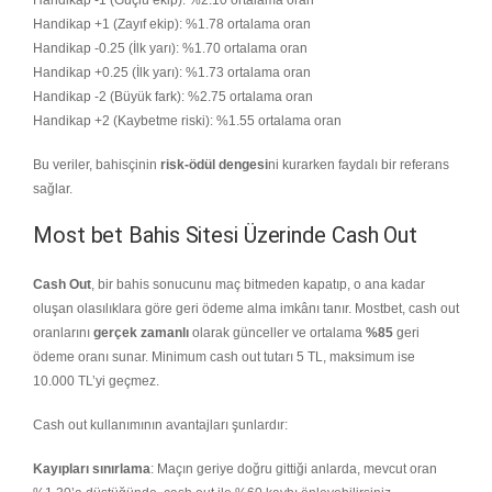
Handikap -1 (Güçlü ekip): %2.10 ortalama oran
Handikap +1 (Zayıf ekip): %1.78 ortalama oran
Handikap -0.25 (İlk yarı): %1.70 ortalama oran
Handikap +0.25 (İlk yarı): %1.73 ortalama oran
Handikap -2 (Büyük fark): %2.75 ortalama oran
Handikap +2 (Kaybetme riski): %1.55 ortalama oran
Bu veriler, bahisçinin
risk‑ödül dengesi
ni kurarken faydalı bir referans
sağlar.
Most bet Bahis Sitesi Üzerinde Cash Out
Cash Out
, bir bahis sonucunu maç bitmeden kapatıp, o ana kadar
oluşan olasılıklara göre geri ödeme alma imkânı tanır. Mostbet, cash out
oranlarını
gerçek zamanlı
olarak günceller ve ortalama
%85
geri
ödeme oranı sunar. Minimum cash out tutarı 5 TL, maksimum ise
10.000 TL’yi geçmez.
Cash out kullanımının avantajları şunlardır:
Kayıpları sınırlama
: Maçın geriye doğru gittiği anlarda, mevcut oran