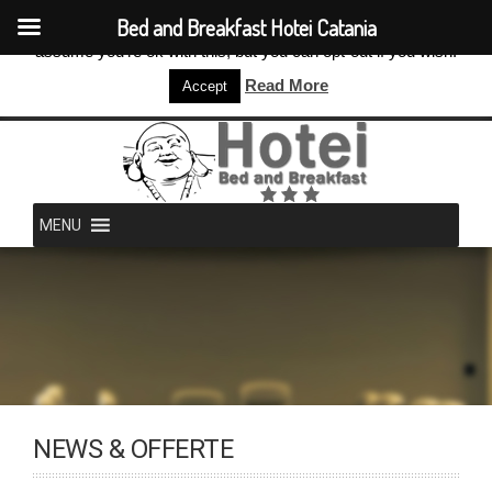
Bed and Breakfast Hotei Catania
This website uses cookies to improve your experience. We'll
assume you're ok with this, but you can opt-out if you wish.
Italiano
English
Français
Deutsch
Read More
Accept
Español
MENU
NEWS & OFFERTE