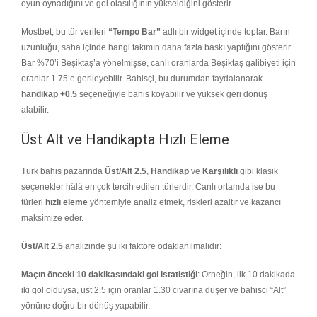
oyun oynadığını ve gol olasılığının yükseldiğini gösterir.
Mostbet, bu tür verileri
“Tempo Bar”
adlı bir widget içinde toplar. Barın
uzunluğu, saha içinde hangi takımın daha fazla baskı yaptığını gösterir.
Bar %70’i Beşiktaş’a yönelmişse, canlı oranlarda Beşiktaş galibiyeti için
oranlar 1.75’e gerileyebilir. Bahisçi, bu durumdan faydalanarak
handikap +0.5
seçeneğiyle bahis koyabilir ve yüksek geri dönüş
alabilir.
Üst Alt ve Handikapta Hızlı Eleme
Türk bahis pazarında
Üst/Alt 2.5
,
Handikap
ve
Karşılıklı
gibi klasik
seçenekler hâlâ en çok tercih edilen türlerdir. Canlı ortamda ise bu
türleri
hızlı eleme
yöntemiyle analiz etmek, riskleri azaltır ve kazancı
maksimize eder.
Üst/Alt 2.5
analizinde şu iki faktöre odaklanılmalıdır:
Maçın önceki 10 dakikasındaki gol istatistiği
: Örneğin, ilk 10 dakikada
iki gol olduysa, üst 2.5 için oranlar 1.30 civarına düşer ve bahisci “Alt”
yönüne doğru bir dönüş yapabilir.