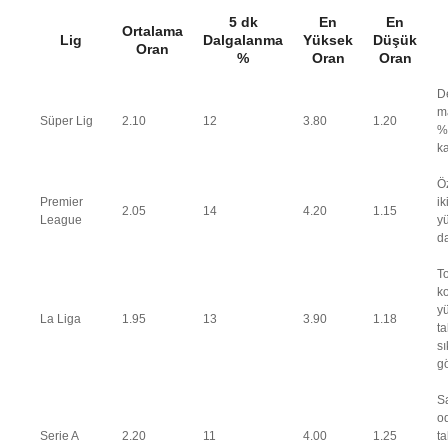
5 dk
En
En
Ortalama
Lig
Dalgalanma
Yüksek
Düşük
Oran
%
Oran
Oran
D
m
Süper Lig
2.10
12
3.80
1.20
%
k
Öz
Premier
ik
2.05
14
4.20
1.15
League
y
d
T
ko
y
La Liga
1.95
13
3.90
1.18
t
sı
g
S
od
Serie A
2.20
11
4.00
1.25
t