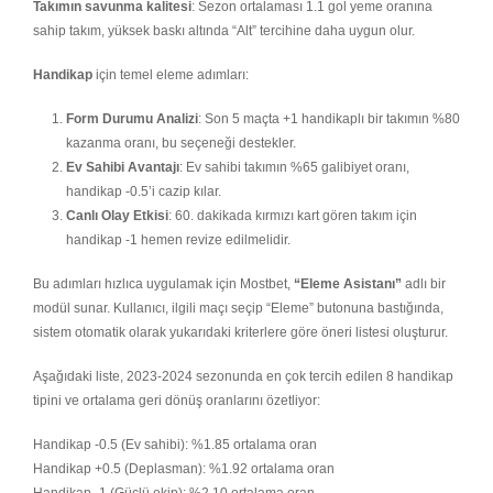
Takımın savunma kalitesi
: Sezon ortalaması 1.1 gol yeme oranına
sahip takım, yüksek baskı altında “Alt” tercihine daha uygun olur.
Handikap
için temel eleme adımları:
Form Durumu Analizi
: Son 5 maçta +1 handikaplı bir takımın %80
kazanma oranı, bu seçeneği destekler.
Ev Sahibi Avantajı
: Ev sahibi takımın %65 galibiyet oranı,
handikap -0.5’i cazip kılar.
Canlı Olay Etkisi
: 60. dakikada kırmızı kart gören takım için
handikap -1 hemen revize edilmelidir.
Bu adımları hızlıca uygulamak için Mostbet,
“Eleme Asistanı”
adlı bir
modül sunar. Kullanıcı, ilgili maçı seçip “Eleme” butonuna bastığında,
sistem otomatik olarak yukarıdaki kriterlere göre öneri listesi oluşturur.
Aşağıdaki liste, 2023‑2024 sezonunda en çok tercih edilen 8 handikap
tipini ve ortalama geri dönüş oranlarını özetliyor:
Handikap -0.5 (Ev sahibi): %1.85 ortalama oran
Handikap +0.5 (Deplasman): %1.92 ortalama oran