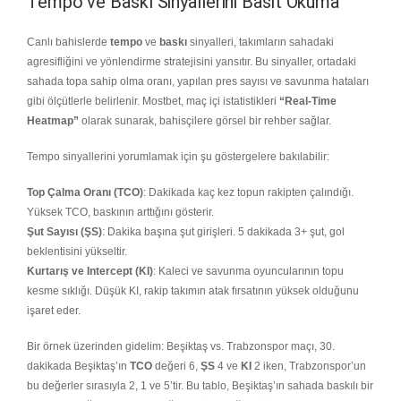
Tempo ve Baskı Sinyallerini Basit Okuma
Canlı bahislerde
tempo
ve
baskı
sinyalleri, takımların sahadaki
agresifliğini ve yönlendirme stratejisini yansıtır. Bu sinyaller, ortadaki
sahada topa sahip olma oranı, yapılan pres sayısı ve savunma hataları
gibi ölçütlerle belirlenir. Mostbet, maç içi istatistikleri
“Real‑Time
Heatmap”
olarak sunarak, bahisçilere görsel bir rehber sağlar.
Tempo sinyallerini yorumlamak için şu göstergelere bakılabilir:
Top Çalma Oranı (TCO)
: Dakikada kaç kez topun rakipten çalındığı.
Yüksek TCO, baskının arttığını gösterir.
Şut Sayısı (ŞS)
: Dakika başına şut girişleri. 5 dakikada 3+ şut, gol
beklentisini yükseltir.
Kurtarış ve Intercept (KI)
: Kaleci ve savunma oyuncularının topu
kesme sıklığı. Düşük KI, rakip takımın atak fırsatının yüksek olduğunu
işaret eder.
Bir örnek üzerinden gidelim: Beşiktaş vs. Trabzonspor maçı, 30.
dakikada Beşiktaş’ın
TCO
değeri 6,
ŞS
4 ve
KI
2 iken, Trabzonspor’un
bu değerler sırasıyla 2, 1 ve 5’tir. Bu tablo, Beşiktaş’ın sahada baskılı bir