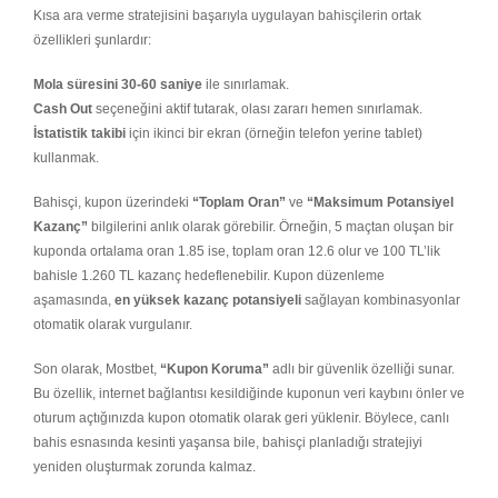
Kısa ara verme stratejisini başarıyla uygulayan bahisçilerin ortak
özellikleri şunlardır:
Mola süresini 30‑60 saniye
ile sınırlamak.
Cash Out
seçeneğini aktif tutarak, olası zararı hemen sınırlamak.
İstatistik takibi
için ikinci bir ekran (örneğin telefon yerine tablet)
kullanmak.
Bahisçi, kupon üzerindeki
“Toplam Oran”
ve
“Maksimum Potansiyel
Kazanç”
bilgilerini anlık olarak görebilir. Örneğin, 5 maçtan oluşan bir
kuponda ortalama oran 1.85 ise, toplam oran 12.6 olur ve 100 TL’lik
bahisle 1.260 TL kazanç hedeflenebilir. Kupon düzenleme
aşamasında,
en yüksek kazanç potansiyeli
sağlayan kombinasyonlar
otomatik olarak vurgulanır.
Son olarak, Mostbet,
“Kupon Koruma”
adlı bir güvenlik özelliği sunar.
Bu özellik, internet bağlantısı kesildiğinde kuponun veri kaybını önler ve
oturum açtığınızda kupon otomatik olarak geri yüklenir. Böylece, canlı
bahis esnasında kesinti yaşansa bile, bahisçi planladığı stratejiyi
yeniden oluşturmak zorunda kalmaz.