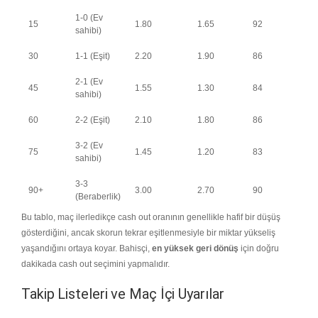
1‑0 (Ev
15
1.80
1.65
92
sahibi)
30
1‑1 (Eşit)
2.20
1.90
86
2‑1 (Ev
45
1.55
1.30
84
sahibi)
60
2‑2 (Eşit)
2.10
1.80
86
3‑2 (Ev
75
1.45
1.20
83
sahibi)
3‑3
90+
3.00
2.70
90
(Beraberlik)
Bu tablo, maç ilerledikçe cash out oranının genellikle hafif bir düşüş
gösterdiğini, ancak skorun tekrar eşitlenmesiyle bir miktar yükseliş
yaşandığını ortaya koyar. Bahisçi,
en yüksek geri dönüş
için doğru
dakikada cash out seçimini yapmalıdır.
Takip Listeleri ve Maç İçi Uyarılar