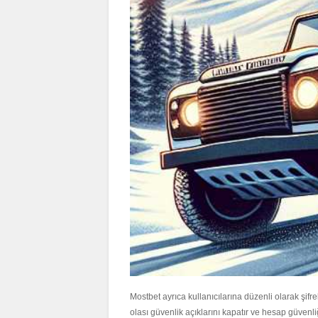
Mostbet ayrıca kullanıcılarına düzenli olarak şifre
olası güvenlik açıklarını kapatır ve hesap güvenliğin