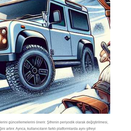
lerini güncellemelerini önerir. Şifrenin periyodik olarak değiştirilmesi,
i artırır. Ayrıca, kullanıcıların farklı platformlarda aynı şifreyi