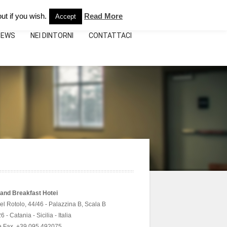
e:
+39.095.492075
info@bebhoteicatania.it
ut if you wish.
Read More
Accept
NEWS
NEI DINTORNI
CONTATTACI
and Breakfast Hotei
del Rotolo, 44/46 - Palazzina B, Scala B
 - Catania - Sicilia - Italia
 e Fax. +39 095.492075