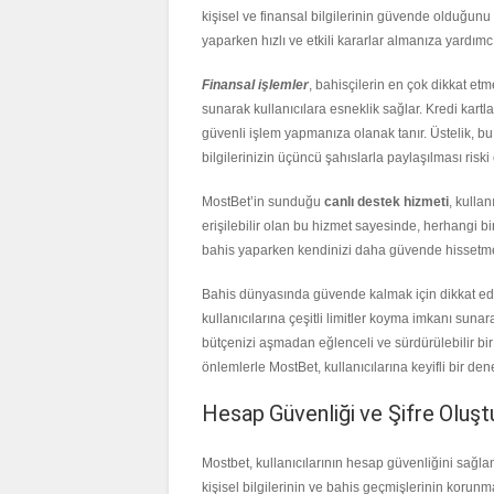
kişisel ve finansal bilgilerinin güvende olduğunu 
yaparken hızlı ve etkili kararlar almanıza yardımcı
Finansal işlemler
, bahisçilerin en çok dikkat et
sunarak kullanıcılara esneklik sağlar. Kredi kartl
güvenli işlem yapmanıza olanak tanır. Üstelik, bu
bilgilerinizin üçüncü şahıslarla paylaşılması riski e
MostBet’in sunduğu
canlı destek hizmeti
, kulla
erişilebilir olan bu hizmet sayesinde, herhangi b
bahis yaparken kendinizi daha güvende hissetmen
Bahis dünyasında güvende kalmak için dikkat edi
kullanıcılarına çeşitli limitler koyma imkanı sun
bütçenizi aşmadan eğlenceli ve sürdürülebilir bir
önlemlerle MostBet, kullanıcılarına keyifli bir d
Hesap Güvenliği ve Şifre Oluş
Mostbet, kullanıcılarının hesap güvenliğini sağlamak
kişisel bilgilerinin ve bahis geçmişlerinin korunm