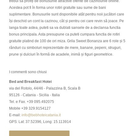
trebui să profiți de bonusurile atractive oferite de cazinourile online.
Acestea pot fi în forma unor rotiri gratuite sau sume de bani
suplimentare. Bonusurile sunt disponibile atât pentru noii jucători care
își deschid un cont la cazinou, cât și pentru cei care revin să joace. Pe
langa toate astea, puteti sa va dublati sansele de a declansa functia
bonus principala. Asta presupune ca puteti cumpara functia de rotiri
gratuite platind de 100 de ori miza. Grila Sweet Bonanza are 6 role și 5
rânduri cu simboluri reprezentate de mere, banane, pepeni, struguri,
prune și dulciuri în formă de acadele, inimă și figuri geometrice.
I commenti sono chiusi
Bed and Breakfast Hotei
via del Rotolo, 44/46 - Palazzina B, Scala B
95126 - Catania - Sicilia - Italia
Tel. e Fax. +39 095.492075
Mobile +39 329.9154127
E-mail:
info@bebhoteicatania.it
GPS: Lat: 37.52396, Long: 15.113914