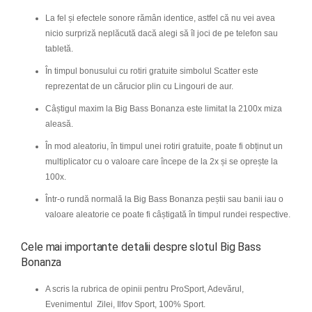
La fel și efectele sonore rămân identice, astfel că nu vei avea
nicio surpriză neplăcută dacă alegi să îl joci de pe telefon sau
tabletă.
În timpul bonusului cu rotiri gratuite simbolul Scatter este
reprezentat de un cărucior plin cu Lingouri de aur.
Câștigul maxim la Big Bass Bonanza este limitat la 2100x miza
aleasă.
În mod aleatoriu, în timpul unei rotiri gratuite, poate fi obținut un
multiplicator cu o valoare care începe de la 2x și se oprește la
100x.
Într-o rundă normală la Big Bass Bonanza peștii sau banii iau o
valoare aleatorie ce poate fi câștigată în timpul rundei respective.
Cele mai importante detalii despre slotul Big Bass
Bonanza
A scris la rubrica de opinii pentru ProSport, Adevărul,
Evenimentul Zilei, Ilfov Sport, 100% Sport.