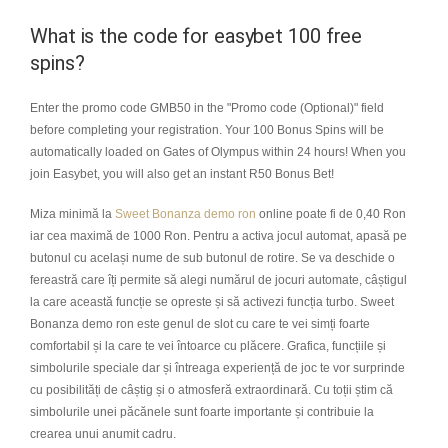
What is the code for easybet 100 free
spins?
Enter the promo code GMB50 in the "Promo code (Optional)" field
before completing your registration. Your 100 Bonus Spins will be
automatically loaded on Gates of Olympus within 24 hours! When you
join Easybet, you will also get an instant R50 Bonus Bet!
Miza minimă la
Sweet Bonanza demo ron
online poate fi de 0,40 Ron
iar cea maximă de 1000 Ron. Pentru a activa jocul automat, apasă pe
butonul cu același nume de sub butonul de rotire. Se va deschide o
fereastră care îți permite să alegi numărul de jocuri automate, câștigul
la care această funcție se opreste și să activezi funcția turbo. Sweet
Bonanza demo ron este genul de slot cu care te vei simți foarte
comfortabil și la care te vei întoarce cu plăcere. Grafica, funcțiile și
simbolurile speciale dar și întreaga experiență de joc te vor surprinde
cu posibilități de câștig și o atmosferă extraordinară. Cu toții știm că
simbolurile unei păcănele sunt foarte importante și contribuie la
crearea unui anumit cadru.