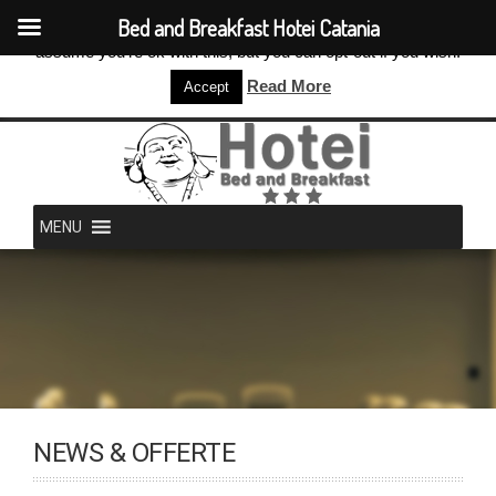
Bed and Breakfast Hotei Catania
This website uses cookies to improve your experience. We'll
assume you're ok with this, but you can opt-out if you wish.
Italiano
English
Français
Deutsch
Read More
Accept
Español
MENU
NEWS & OFFERTE