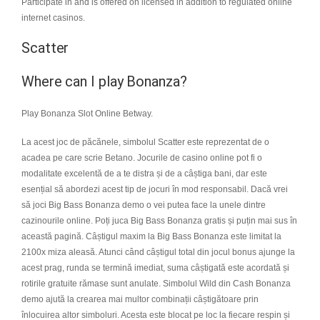
Participate in and is offered on licensed in addition to regulated online
internet casinos.
Scatter
Where can I play Bonanza?
Play Bonanza Slot Online Betway.
La acest joc de păcănele, simbolul Scatter este reprezentat de o
acadea pe care scrie Betano. Jocurile de casino online pot fi o
modalitate excelentă de a te distra și de a câștiga bani, dar este
esențial să abordezi acest tip de jocuri în mod responsabil. Dacă vrei
să joci Big Bass Bonanza demo o vei putea face la unele dintre
cazinourile online. Poți juca Big Bass Bonanza gratis și puțin mai sus în
această pagină. Câștigul maxim la Big Bass Bonanza este limitat la
2100x miza aleasă. Atunci când câștigul total din jocul bonus ajunge la
acest prag, runda se termină imediat, suma câștigată este acordată și
rotirile gratuite rămase sunt anulate. Simbolul Wild din Cash Bonanza
demo ajută la crearea mai multor combinații câștigătoare prin
înlocuirea altor simboluri. Acesta este blocat pe loc la fiecare respin și