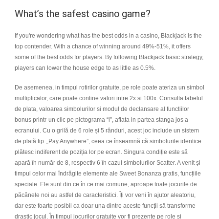
What’s the safest casino game?
If you're wondering what has the best odds in a casino, Blackjack is the
top contender. With a chance of winning around 49%-51%, it offers
some of the best odds for players. By following Blackjack basic strategy,
players can lower the house edge to as little as 0.5%.
De asemenea, in timpul rotirilor gratuite, pe role poate ateriza un simbol
multiplicator, care poate contine valori intre 2x si 100x. Consulta tabelul
de plata, valoarea simbolurilor si modul de declansare al functiilor
bonus printr-un clic pe pictograma “i”, aflata in partea stanga jos a
ecranului. Cu o grilă de 6 role și 5 rânduri, acest joc include un sistem
de plată tip ,,Pay Anywhere”, ceea ce înseamnă că simbolurile identice
plătesc indiferent de poziția lor pe ecran. Singura condiție este să
apară în număr de 8, respectiv 6 în cazul simbolurilor Scatter. A venit și
timpul celor mai îndrăgite elemente ale Sweet Bonanza gratis, funcțiile
speciale. Ele sunt din ce în ce mai comune, aproape toate jocurile de
păcănele noi au astfel de caracteristici. Îți vor veni în ajutor aleatoriu,
dar este foarte posibil ca doar una dintre aceste funcții să transforme
drastic jocul. În timpul jocurilor gratuite vor fi prezente pe role și