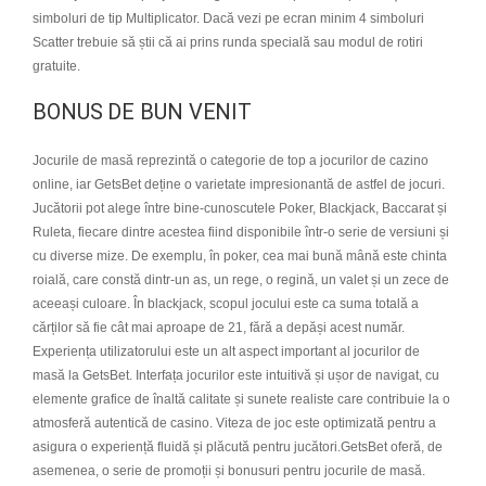
simboluri de tip Multiplicator. Dacă vezi pe ecran minim 4 simboluri
Scatter trebuie să știi că ai prins runda specială sau modul de rotiri
gratuite.
BONUS DE BUN VENIT
Jocurile de masă reprezintă o categorie de top a jocurilor de cazino
online, iar GetsBet deține o varietate impresionantă de astfel de jocuri.
Jucătorii pot alege între bine-cunoscutele Poker, Blackjack, Baccarat și
Ruleta, fiecare dintre acestea fiind disponibile într-o serie de versiuni și
cu diverse mize. De exemplu, în poker, cea mai bună mână este chinta
roială, care constă dintr-un as, un rege, o regină, un valet și un zece de
aceeași culoare. În blackjack, scopul jocului este ca suma totală a
cărților să fie cât mai aproape de 21, fără a depăși acest număr.
Experiența utilizatorului este un alt aspect important al jocurilor de
masă la GetsBet. Interfața jocurilor este intuitivă și ușor de navigat, cu
elemente grafice de înaltă calitate și sunete realiste care contribuie la o
atmosferă autentică de casino. Viteza de joc este optimizată pentru a
asigura o experiență fluidă și plăcută pentru jucători.GetsBet oferă, de
asemenea, o serie de promoții și bonusuri pentru jocurile de masă.