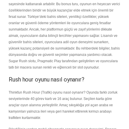
sayesinde katlanarak artabilir. Bu bonus turu, oyunun en heyecan verici
özelliklerinden biridir ve büyük kazançlar elde etmek için önemli bir
fırsat sunar. Türkiye’deki bahis siteleri, yenilikçi özellikler, yüksek
oranlar ve güvenli ödeme yöntemleri ile oyunculara geniş fırsatlar
sunmaktadır. Ancak, her platformun güçlü ve zayıf yönlerini dikkate
almak, oyuncuların daha bilinçli tercihler yapmasını sağlar. Lisanslı ve
güvenilir bahis siteleri, oyunculara adil oyun deneyimi sunarken,
yüksek kazanç potansiyeli de sunmaktadır. Bu rehberdeki bilgiler, bahis
dünyasında doğru ve güvenli seçimler yapmanıza yardımcı olacak.
Sugar Rush slotu, Pragmatic Play tarafından geliştirilen ve oyunculara
tatlı bir macera sunan renkli ve eğlenceli bir slot oyunudur.
Rush hour oyunu nasıl oynanır?
Thinkfun Rush Hour (Trafik) oyunu nasıl oynanır? Oyunda farklı zorluk
seviyelerinde 40 görev kartı ve 16 araç bulunur. Seçilen karta göre
araçlar oyun alanına yerleştirilir. Amaç sıkışıklığa yol açan araba ve
kamyonları yalnızca ileri veya geri hareket ettirerek kırmızı arabayı
trafikten kurtarmaktır.