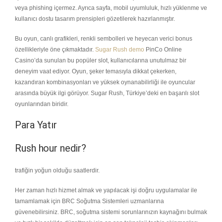
veya phishing içermez. Ayrıca sayfa, mobil uyumluluk, hızlı yüklenme ve
kullanıcı dostu tasarım prensipleri gözetilerek hazırlanmıştır.
Bu oyun, canlı grafikleri, renkli sembolleri ve heyecan verici bonus
özellikleriyle öne çıkmaktadır.
Sugar Rush demo
PinСo Online
Casino’da sunulan bu popüler slot, kullanıcılarına unutulmaz bir
deneyim vaat ediyor. Oyun, şeker temasıyla dikkat çekerken,
kazandıran kombinasyonları ve yüksek oynanabilirliği ile oyuncular
arasında büyük ilgi görüyor. Sugar Rush, Türkiye’deki en başarılı slot
oyunlarından biridir.
Para Yatır
Rush hour nedir?
trafiğin yoğun olduğu saatlerdir.
Her zaman hızlı hizmet almak ve yapılacak işi doğru uygulamalar ile
tamamlamak için BRC Soğutma Sistemleri uzmanlarına
güvenebilirsiniz. BRC, soğutma sistemi sorunlarınızın kaynağını bulmak