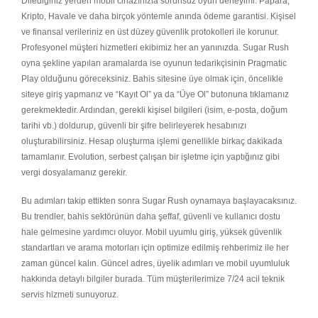
Dilediğiniz yerden mobil cihazınızla sorunsuz oyun deneyimi. Papara,
Kripto, Havale ve daha birçok yöntemle anında ödeme garantisi. Kişisel
ve finansal verileriniz en üst düzey güvenlik protokolleri ile korunur.
Profesyonel müşteri hizmetleri ekibimiz her an yanınızda. Sugar Rush
oyna şekline yapılan aramalarda ise oyunun tedarikçisinin Pragmatic
Play olduğunu göreceksiniz. Bahis sitesine üye olmak için, öncelikle
siteye giriş yapmanız ve “Kayıt Ol” ya da “Üye Ol” butonuna tıklamanız
gerekmektedir. Ardından, gerekli kişisel bilgileri (isim, e-posta, doğum
tarihi vb.) doldurup, güvenli bir şifre belirleyerek hesabınızı
oluşturabilirsiniz. Hesap oluşturma işlemi genellikle birkaç dakikada
tamamlanır. Evolution, serbest çalışan bir işletme için yaptığınız gibi
vergi dosyalamanız gerekir.
Bu adımları takip ettikten sonra Sugar Rush oynamaya başlayacaksınız.
Bu trendler, bahis sektörünün daha şeffaf, güvenli ve kullanıcı dostu
hale gelmesine yardımcı oluyor. Mobil uyumlu giriş, yüksek güvenlik
standartları ve arama motorları için optimize edilmiş rehberimiz ile her
zaman güncel kalın. Güncel adres, üyelik adımları ve mobil uyumluluk
hakkında detaylı bilgiler burada. Tüm müşterilerimize 7/24 acil teknik
servis hizmeti sunuyoruz.