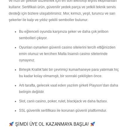
ve hızlı bir şekilde düzeltmek için en son teknoloji teşhis ekipmanları
kullanır. Sertifikalı ürün, güvenilir yedek parça ve yetkili teknik servis
desteği için bizlere ulaşabilirsiniz. Mor, kırmızı, yeşil, turuncu ve sarı
şekerler ile kalp ve yıldız şekilli semboller bulunur.
Bu eğlenceli oyunda karşınıza şeker ve daha çok jelibon
sembolleri çıkıyor.
Oyunları oynarken güvenli casino sitelerini tercih ettiğinizden
emin olunuz ve tercihen Malta lisanslı casino sitelerinde
oynayınız.
Birleşik Krallık’taki bir çevrimiçi kumarhaneye para yatırmak hiç
bu kadar kolay olmamıştı, bir sonraki çekilişten önce.
Artı tarafta, gelecek vaat eden yazılım şirketi Playson’dan daha
belirgin değildir.
Slot, canlı casino, poker, rulet, blackjack ve daha fazlası.
SSL güvenlik sertifikası ile korunan güvenli platformdur.
ŞİMDİ ÜYE OL KAZANMAYA BAŞLA!