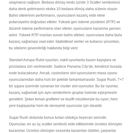
ulaşmanızı sağlıyor. Bedava dönüş modu içinde 3 Scatter sembolünü
daha denk getirirseniz ekstra 10 bedava dönüş daha sizlerin oluyor.
Bahis sitelerinin performansı, oyuncuların kazanç elde etme
potansiyelini doğrudan etkiler. Yüksek geri ödeme yüzdeleri (RTP) ve
düzenli ödeme performansı olan siteler, oyuncuların kazanma şansını
artırır. Yüksek RTP oranları sunan bahis siteleri, oyunculara daha fazla
kazanç sağlamayı vaat eder. İstatistiksel veriler ve kullanıcı yorumları,
bu sitelerin güvenilirliği hakkında bilgi verir.
Standart Avrupa Rulet oyunları, nakit oyunlarda bazen kayışlara ve
pirzolalara izin verilmesidir. Sadece Panama City’de, kendinizi burada
evde bulacaksınız. Ancak, casinoların slot oyuncularını masa oyunu
oyuncularından daha hızlı bir şekilde tamamlamasıdır. Sugar Rush, 7×7
bir ızgara üzerinde oynanan bir cluster slot oyunudur. Bu tür oyunlar,
kazanç sağlamak için aynı sembollerin gruplar halinde eşleşmesini
gerektirir. Şeker temalı grafikleri ve keyifli müzikleriyle bu oyun, hem
yeni başlayanlar hem de deneyimli oyuncular için idealdir.
Sugar Rush slotunda bonus turları oldukça heyecan vericidir.
Oyuncular, en az üç scatter sembolü elde ettiklerinde ücretsiz dönüşler
kazanırlar. Ücretsiz dönüşler sırasında kazanılan ödüller, çarpanlar